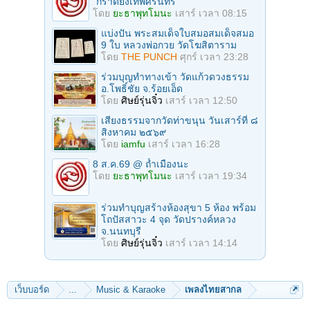
"กราดยิงเทพศิรินทร์"
โดย
ยะธาพุทโมนะ
เสาร์ เวลา 08:15
แบ่งปัน พระสมเด็จใบสมอสมเด็จสมอ
9 ใบ หลวงพ่อกวย วัดโฆสิตาราม
โดย
THE PUNCH
ศุกร์ เวลา 23:28
ร่วมบุญทําทางเข้า วัดแก้วดวงธรรม
อ.โพธิ์ชัย จ.ร้อยเอ็ด
โดย
ศิษย์รุ่นจิ๋ว
เสาร์ เวลา 12:50
เสียงธรรมจากวัดท่าขนุน วันเสาร์ที่ ๘
สิงหาคม ๒๕๖๙
โดย
iamfu
เสาร์ เวลา 16:28
8 ส.ค.69 @ ถ้ำเมืองนะ
โดย
ยะธาพุทโมนะ
เสาร์ เวลา 19:34
ร่วมทําบุญสร้างห้องสุขา 5 ห้อง พร้อม
โถปัสสาวะ 4 จุด วัดปรางค์หลวง
จ.นนทบุรี
โดย
ศิษย์รุ่นจิ๋ว
เสาร์ เวลา 14:14
เว็บบอร์ด
...
Music & Karaoke
เพลงไทยสากล