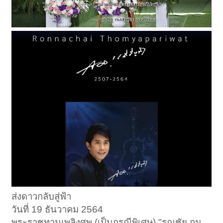
ส่งดาวกลับสู่ฟ้า
วันที่ 19 ธันวาคม 2564
พระราชทานเพลิงศพ (เป็นกรณีพิเศษ) "รณชัย ถม