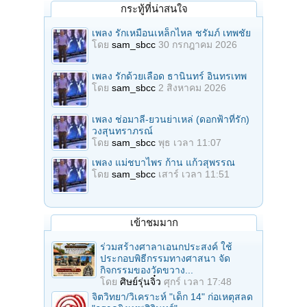
กระทู้ที่น่าสนใจ
เพลง รักเหมือนเหล็กไหล ชรัมภ์ เทพชัย
โดย
sam_sbcc
30 กรกฎาคม 2026
เพลง รักด้วยเลือด ธานินทร์ อินทรเทพ
โดย
sam_sbcc
2 สิงหาคม 2026
เพลง ช่อมาลี-ยวนย่าเหล่ (ดอกฟ้าที่รัก)
วงสุนทราภรณ์
โดย
sam_sbcc
พุธ เวลา 11:07
เพลง แม่ชบาไพร ก้าน แก้วสุพรรณ
โดย
sam_sbcc
เสาร์ เวลา 11:51
เข้าชมมาก
ร่วมสร้างศาลาเอนกประสงค์ ใช้
ประกอบพิธีกรรมทางศาสนา จัด
กิจกรรมของวัดขวาง...
โดย
ศิษย์รุ่นจิ๋ว
ศุกร์ เวลา 17:48
จิตวิทยา/วิเคราะห์ "เด็ก 14" ก่อเหตุสลด