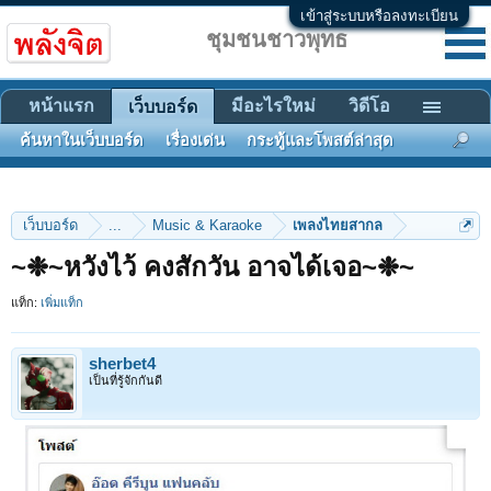
เข้าสู่ระบบหรือลงทะเบียน
ชุมชนชาวพุทธ
หน้าแรก
มีอะไรใหม่
วิดีโอ
เว็บบอร์ด
ค้นหาในเว็บบอร์ด
เรื่องเด่น
กระทู้และโพสต์ล่าสุด
เว็บบอร์ด
...
Music & Karaoke
เพลงไทยสากล
~❉~หวังไว้ คงสักวัน อาจได้เจอ~❉~
แท็ก:
เพิ่มแท็ก
sherbet4
เป็นที่รู้จักกันดี