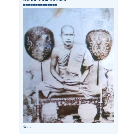
==============
☆…