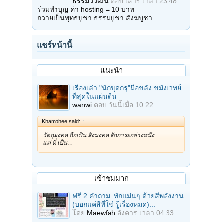
ธรรมวิวัฒน์
ตอบ
เสาร์ เวลา 23:48
ร่วมทำบุญ ค่า hosting = 10 บาท
ถวายเป็นพุทธบูชา ธรรมบูชา สังฆบูชา…
แชร์หน้านี้
แนะนำ
เรื่องเล่า "นักขุดกรุ"มือขลัง ขมังเวทย์
ที่สุดในแผ่นดิน
wanwi
ตอบ
วันนี้เมื่อ 10:22
Khamphee said:
↑
วัตถุมงคล ถือเป็น สิ่งมงคล สักการะอย่างหนึ่ง
แต่ ที่ เป็น…
เข้าชมมาก
ฟรี 2 คำถาม! ทักแม่นๆ ด้วยสีพลังงาน
(บอกแค่สีที่ใช่ รู้เรื่องหมด)...
โดย
Maewfah
อังคาร เวลา 04:33