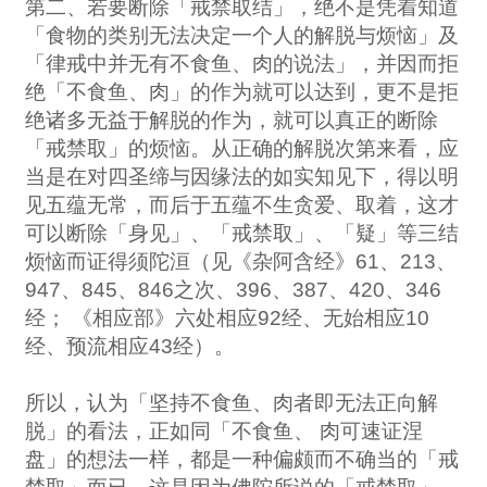
第二、若要断除「戒禁取结」，绝不是凭着知道
「食物的类别无法决定一个人的解脱与烦恼」及
「律戒中并无有不食鱼、肉的说法」，并因而拒
绝「不食鱼、肉」的作为就可以达到，更不是拒
绝诸多无益于解脱的作为，就可以真正的断除
「戒禁取」的烦恼。从正确的解脱次第来看，应
当是在对四圣缔与因缘法的如实知见下，得以明
见五蕴无常，而后于五蕴不生贪爱、取着，这才
可以断除「身见」、「戒禁取」、「疑」等三结
烦恼而证得须陀洹（见《杂阿含经》61、213、
947、845、846之次、396、387、420、346
经； 《相应部》六处相应92经、无始相应10
经、预流相应43经）。
所以，认为「坚持不食鱼、肉者即无法正向解
脱」的看法，正如同「不食鱼、 肉可速证涅
盘」的想法一样，都是一种偏颇而不确当的「戒