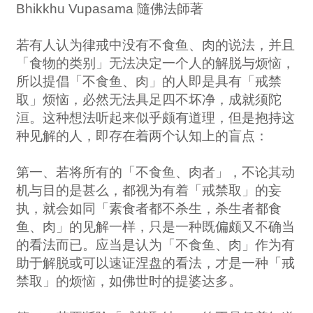
Bhikkhu Vupasama 隨佛法師著
若有人认为律戒中没有不食鱼、肉的说法，并且
「食物的类别」无法决定一个人的解脱与烦恼，
所以提倡「不食鱼、肉」的人即是具有「戒禁
取」烦恼，必然无法具足四不坏净，成就须陀
洹。这种想法听起来似乎颇有道理，但是抱持这
种见解的人，即存在着两个认知上的盲点：
第一、若将所有的「不食鱼、肉者」，不论其动
机与目的是甚么，都视为有着「戒禁取」的妄
执，就会如同「素食者都不杀生，杀生者都食
鱼、肉」的见解一样，只是一种既偏颇又不确当
的看法而已。应当是认为「不食鱼、肉」作为有
助于解脱或可以速证涅盘的看法，才是一种「戒
禁取」的烦恼，如佛世时的提婆达多。