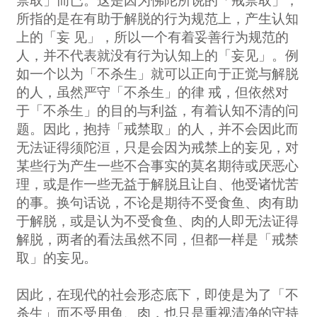
禁取」而已。这是因为佛陀所说的「戒禁取」，
所指的是在有助于解脱的行为规范上，产生认知
上的「妄 见」，所以一个有着妥善行为规范的
人，并不代表就没有行为认知上的「妄见」。例
如一个以为「不杀生」就可以正向于正觉与解脱
的人，虽然严守「不杀生」的律 戒，但依然对
于「不杀生」的目的与利益，有着认知不清的问
题。因此，抱持「戒禁取」的人，并不会因此而
无法证得须陀洹，只是会因为戒禁上的妄见，对
某些行为产生一些不合事实的莫名期待或厌恶心
理，或是作一些无益于解脱且让自、他受诸忧苦
的事。换句话说，不论是期待不受食鱼、肉有助
于解脱，或是认为不受食鱼、肉的人即无法证得
解脱，两者的看法虽然不同，但都一样是「戒禁
取」的妄见。
因此，在现代的社会形态底下，即使是为了「不
杀生」而不受用鱼、肉，也只是重视清净的守持