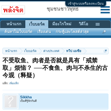
เข้าสู่ระบบหรือลงทะเบียน
ชุมชนชาวพุทธ
หน้าแรก
มีอะไรใหม่
วิดีโอ
เว็บบอร์ด
ค้นหาในเว็บบอร์ด
เรื่องเด่น
กระทู้และโพสต์ล่าสุด
หน้าแรก
เว็บบอร์ด
ต่างประเทศ
ทวีป เอเซีย
不受取鱼、肉者是否就是具有「戒禁
取」烦恼？ ──不食鱼、肉与不杀生的古
今观（释疑）
แท็ก:
เพิ่มแท็ก
Sikkha
เป็นที่รู้จักกันดี