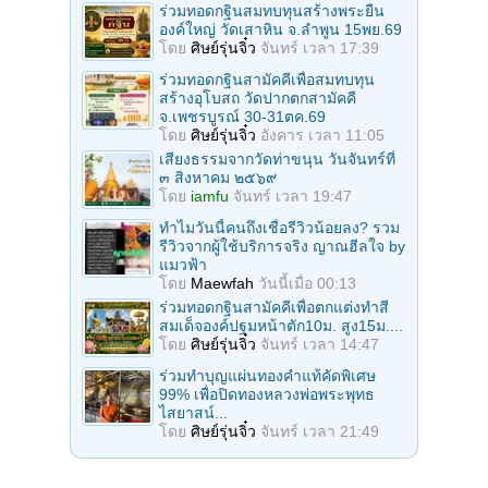
ร่วมทอดกฐินสมทบทุนสร้างพระยืน
องค์ใหญ่ วัดเสาหิน จ.ลําพูน 15พย.69
โดย
ศิษย์รุ่นจิ๋ว
จันทร์ เวลา 17:39
ร่วมทอดกฐินสามัคคีเพื่อสมทบทุน
สร้างอุโบสถ วัดปากตกสามัคคี
จ.เพชรบูรณ์ 30-31ตค.69
โดย
ศิษย์รุ่นจิ๋ว
อังคาร เวลา 11:05
เสียงธรรมจากวัดท่าขนุน วันจันทร์ที่
๓ สิงหาคม ๒๕๖๙
โดย
iamfu
จันทร์ เวลา 19:47
ทำไมวันนี้คนถึงเชื่อรีวิวน้อยลง? รวม
รีวิวจากผู้ใช้บริการจริง ญาณฮีลใจ by
แมวฟ้า
โดย
Maewfah
วันนี้เมื่อ 00:13
ร่วมทอดกฐินสามัคคีเพื่อตกแต่งทำสี
สมเด็จองค์ปฐมหน้าตัก10ม. สูง15ม....
โดย
ศิษย์รุ่นจิ๋ว
จันทร์ เวลา 14:47
ร่วมทําบุญแผ่นทองคำแท้คัดพิเศษ
99% เพื่อปิดทองหลวงพ่อพระพุทธ
ไสยาสน์...
โดย
ศิษย์รุ่นจิ๋ว
จันทร์ เวลา 21:49