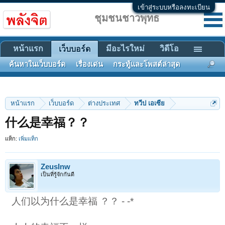
เข้าสู่ระบบหรือลงทะเบียน
ชุมชนชาวพุทธ
หน้าแรก
มีอะไรใหม่
วิดีโอ
เว็บบอร์ด
ค้นหาในเว็บบอร์ด
เรื่องเด่น
กระทู้และโพสต์ล่าสุด
หน้าแรก
เว็บบอร์ด
ต่างประเทศ
ทวีป เอเซีย
什么是幸福？？
แท็ก:
เพิ่มแท็ก
ZeusInw
เป็นที่รู้จักกันดี
人们以为什么是幸福 ？？ - -*