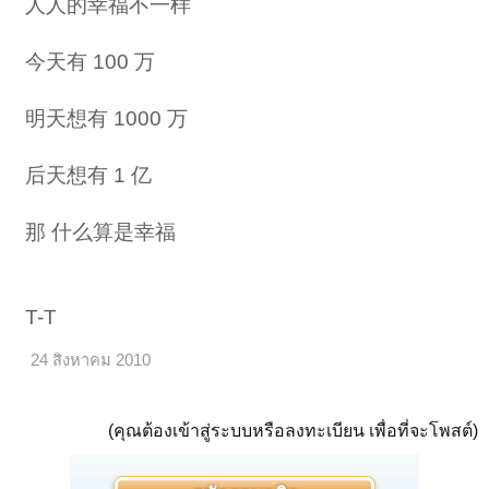
人人的幸福不一样
今天有 100 万
明天想有 1000 万
后天想有 1 亿
那 什么算是幸福
T-T
24 สิงหาคม 2010
(คุณต้องเข้าสู่ระบบหรือลงทะเบียน เพื่อที่จะโพสต์)