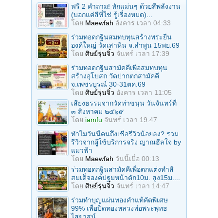
ฟรี 2 คำถาม! ทักแม่นๆ ด้วยสีพลังงาน
(บอกแค่สีที่ใช่ รู้เรื่องหมด)...
โดย
Maewfah
อังคาร เวลา 04:33
ร่วมทอดกฐินสมทบทุนสร้างพระยืน
องค์ใหญ่ วัดเสาหิน จ.ลําพูน 15พย.69
โดย
ศิษย์รุ่นจิ๋ว
จันทร์ เวลา 17:39
ร่วมทอดกฐินสามัคคีเพื่อสมทบทุน
สร้างอุโบสถ วัดปากตกสามัคคี
จ.เพชรบูรณ์ 30-31ตค.69
โดย
ศิษย์รุ่นจิ๋ว
อังคาร เวลา 11:05
เสียงธรรมจากวัดท่าขนุน วันจันทร์ที่
๓ สิงหาคม ๒๕๖๙
โดย
iamfu
จันทร์ เวลา 19:47
ทำไมวันนี้คนถึงเชื่อรีวิวน้อยลง? รวม
รีวิวจากผู้ใช้บริการจริง ญาณฮีลใจ by
แมวฟ้า
โดย
Maewfah
วันนี้เมื่อ 00:13
ร่วมทอดกฐินสามัคคีเพื่อตกแต่งทำสี
สมเด็จองค์ปฐมหน้าตัก10ม. สูง15ม....
โดย
ศิษย์รุ่นจิ๋ว
จันทร์ เวลา 14:47
ร่วมทําบุญแผ่นทองคำแท้คัดพิเศษ
99% เพื่อปิดทองหลวงพ่อพระพุทธ
ไสยาสน์...