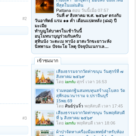
เรื่องเล่า "นักขุดกรุ"มือขลัง ขมังเวทย์
ที่สุดในแผ่นดิน
Pattana
ตอบ
วันนี้เมื่อ 07:57
วันที่ ๙ สิงหาคม พ.ศ. ๒๕๖๙ ตรงกับ
#2
วันอาทิตย์ แรม ๑๑ ค่ำ เดือนแปดหลัง (๘๘) ปี
มะเมีย
ทำบุญใส่บาตรในเช้าวันนี้
อนุโมทนาบุญร่วมกันครับ
สุทินนัง วะตะเม ทานัง อาสะวักขะยาวะหัง
นิพพานะ ปัจจะโย โหตุ ปัจจุบันเนกาเล…
เข้าชมมาก
เสียงธรรมจากวัดท่าขนุน วันศุกร์ที่ ๗
สิงหาคม ๒๕๖๙
โดย
iamfu
ศุกร์ เวลา 16:53
ร่วมทอดกฐินสมทบทุนสร้างอุโบสถ วัด
สุพีรอนวนาราม จ.ปราจีนบุรี
15พย.69
โดย
ศิษย์รุ่นจิ๋ว
พฤหัสบดี เวลา 17:45
เสียงธรรมจากวัดท่าขนุน วันพฤหัสบดี
ที่ ๖ สิงหาคม ๒๕๖๙
#3
โดย
iamfu
พฤหัสบดี เวลา 18:06
ผ้าป่าจัดหาเครื่องมือแพทย์สำหรับห้อง