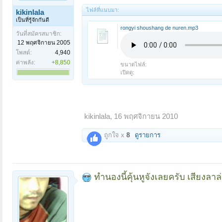
ไฟล์ที่แนบมา:
kikinlala
เป็นที่รู้จักกันดี
rongyi shoushang de nuren.mp3
วันที่สมัครสมาชิก:
12 พฤศจิกายน 2005
โพสต์:
4,940
ค่าพลัง:
+8,850
ขนาดไฟล์:
เปิดดู:
kikinlala
,
16 พฤศจิกายน 2010
ถูกใจ x
8
ดูรายการ
ทำนองนี้คุ้นหูจังเลยครับ เสียงลา