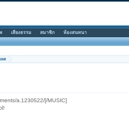
พ
เสียงธรรม
สมาชิก
ห้องสนทนา
ะเทศ
achments/a.1230522/[/MUSIC]
l!