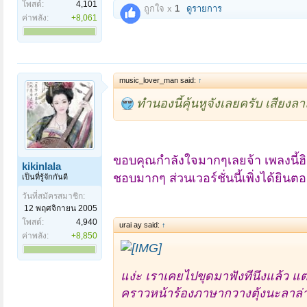
โพสต์:
4,101
ถูกใจ x
1
ดูรายการ
ค่าพลัง:
+8,061
music_lover_man said:
↑
ทำนองนี้คุ้นหูจังเลยครับ เสียงล
ขอบคุณกำลังใจมากๆเลยจ้า เพลงนี้ฮิ
kikinlala
ชอบมากๆ ส่วนเวอร์ชั่นนี้เพิ่งได้ยินต
เป็นที่รู้จักกันดี
วันที่สมัครสมาชิก:
12 พฤศจิกายน 2005
โพสต์:
4,940
urai ay said:
↑
ค่าพลัง:
+8,850
แง่ะ เราเคยไปขุดมาฟังทีนึงแล้ว
แต
คราวหน้าร้องภาษากวางตุ้งนะลาล่า.