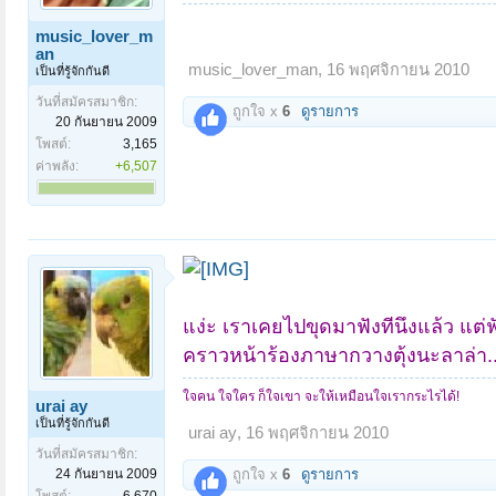
music_lover_m
an
music_lover_man
,
16 พฤศจิกายน 2010
เป็นที่รู้จักกันดี
วันที่สมัครสมาชิก:
ถูกใจ x
6
ดูรายการ
20 กันยายน 2009
โพสต์:
3,165
ค่าพลัง:
+6,507
แง่ะ เราเคยไปขุดมาฟังทีนึงแล้ว
แต่
คราวหน้าร้องภาษากวางตุ้งนะลาล่า..
ใจคน ใจใคร ก็ใจเขา จะให้เหมือนใจเรากระไรได้!
urai ay
เป็นที่รู้จักกันดี
urai ay
,
16 พฤศจิกายน 2010
วันที่สมัครสมาชิก:
24 กันยายน 2009
ถูกใจ x
6
ดูรายการ
โพสต์:
6,670