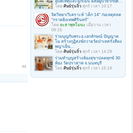
อุบัติเหตุและฉุกเฉิน &หอผู้ป่วยวิกฤต...
โดย
ศิษย์รุ่นจิ๋ว
ศุกร์ เวลา 10:17
จิตวิทยา/วิเคราะห์ "เด็ก 14" ก่อเหตุสลด
"กราดยิงเทพศิรินทร์"
โดย
ยะธาพุทโมนะ
เมื่อวาน เวลา
08:15
ร่วมบุญกับพระอ.เอกลักษณ์ ปัญญาค
โม สร้างกุฏิสงฆ์ถวายวัดป่าเทสรังสีดง
พญาเย็น...
โดย
ศิษย์รุ่นจิ๋ว
ศุกร์ เวลา 14:29
ร่วมทําบุญสร้างห้องสุขาปลดทุกข์ 30
ห้อง วัดปราสาท จ.นนทบุรี
#4
โดย
ศิษย์รุ่นจิ๋ว
ศุกร์ เวลา 15:19