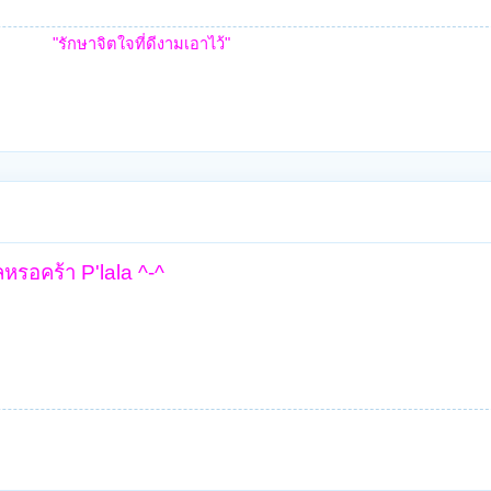
"รักษาจิตใจที่ดีงามเอาไว้"
รอคร้า P'lala ^-^