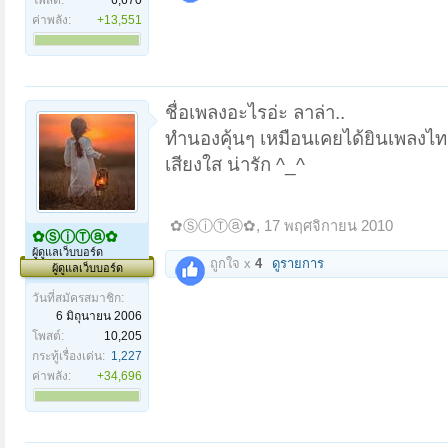
ค่าพลัง:
+13,551
ชื่อเพลงอะไรอ่ะ ลาล่า..
ทำนองคุ้นๆ เหมือนเคยได้ยินเพลงไทย
เสียงใส น่ารัก ^_^
✿ⓈⓘⓉⓐ✿
,
17 พฤศจิกายน 2010
✿ⓈⓘⓉⓐ✿
ผู้ดูแลเว็บบอร์ด
ถูกใจ x
4
ดูรายการ
ผู้ดูแลเว็บบอร์ด
วันที่สมัครสมาชิก:
6 มิถุนายน 2006
โพสต์:
10,205
กระทู้เรื่องเด่น:
1,227
ค่าพลัง:
+34,696