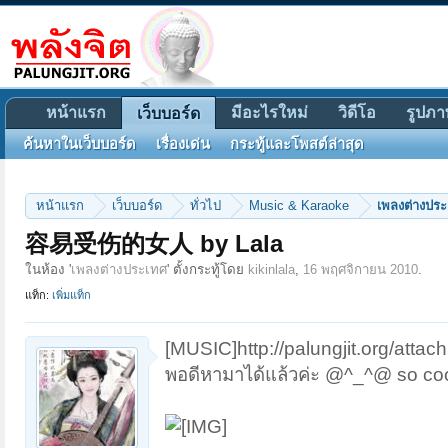
หน้าแรก
มีอะไรใหม่
วิดีโอ
รูปภา
เว็บบอร์ด
ค้นหาในเว็บบอร์ด
เรื่องเด่น
กระทู้และโพสต์ล่าสุด
หน้าแรก
เว็บบอร์ด
ทั่วไป
Music & Karaoke
เพลงต่างปร
容易受伤的女人 by Lala
ในห้อง '
เพลงต่างประเทศ
' ตั้งกระทู้โดย
kikinlala
,
16 พฤศจิกายน 2010
.
แท็ก:
เพิ่มแท็ก
[MUSIC]http://palungjit.org/att
พอดีหามาได้แล้วค่ะ @^_^@ so coo