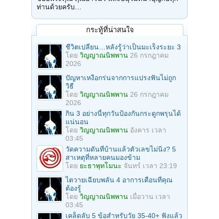
ท่านด้วยครับ…
กระทู้ที่น่าสนใจ
ชีวิตเปลี่ยน…หลังรู้ว่าเป็นมะเร็งระยะ 3
โดย
วิญญาณนิพพาน
26 กรกฎาคม
2026
ปัญหาเหงือกร่นจากการแปรงฟันไม่ถูก
วิธี
โดย
วิญญาณนิพพาน
26 กรกฎาคม
2026
กิน 3 อย่างนี้ทุกวันป้องกันกระดูกพรุนได้
แน่นอน
โดย
วิญญาณนิพพาน
อังคาร เวลา
03:45
วัดความดันที่บ้านแล้วตัวเลขไม่นิ่ง? 5
สาเหตุที่หลายคนมองข้าม
โดย
ยะธาพุทโมนะ
จันทร์ เวลา 23:19
ไตวายเฉียบพลัน 4 อาการเตือนที่คุณ
ต้องรู้
โดย
วิญญาณนิพพาน
เมื่อวาน เวลา
03:45
เคล็ดลับ 5 ข้อสำหรับวัย 35-40+ ฟังแล้ว