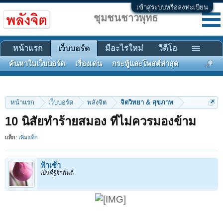
เข้าสู่ระบบหรือลงทะเบียน
ชุมชนชาวพุทธ
หน้าแรก
มีอะไรใหม่
วิดีโอ
เว็บบอร์ด
ค้นหาในเว็บบอร์ด
เรื่องเด่น
กระทู้และโพสต์ล่าสุด
หน้าแรก
เว็บบอร์ด
พลังจิต
จิตวิทยา & สุขภาพ
10 นิสัยทำร้ายสมอง ที่ไม่ควรมองข้าม
แท็ก:
เพิ่มแท็ก
ฟ้าเช้า
เป็นที่รู้จักกันดี
​