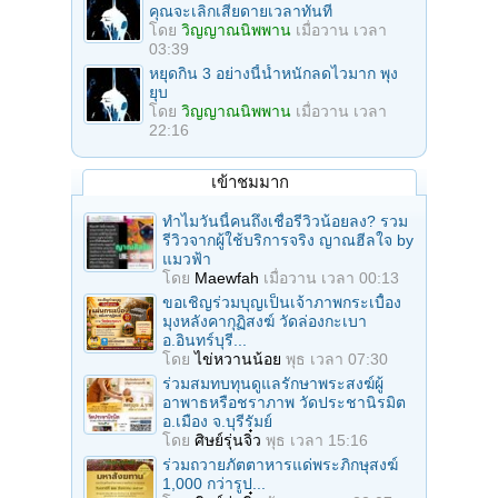
คุณจะเลิกเสียดายเวลาทันที
โดย
วิญญาณนิพพาน
เมื่อวาน เวลา
03:39
หยุดกิน 3 อย่างนี้น้ำหนักลดไวมาก พุง
ยุบ
โดย
วิญญาณนิพพาน
เมื่อวาน เวลา
22:16
เข้าชมมาก
ทำไมวันนี้คนถึงเชื่อรีวิวน้อยลง? รวม
รีวิวจากผู้ใช้บริการจริง ญาณฮีลใจ by
แมวฟ้า
โดย
Maewfah
เมื่อวาน เวลา 00:13
ขอเชิญร่วมบุญเป็นเจ้าภาพกระเบื้อง
มุงหลังคากุฏิสงฆ์ วัดล่องกะเบา
อ.อินทร์บุรี...
โดย
ไข่หวานน้อย
พุธ เวลา 07:30
ร่วมสมทบทุนดูแลรักษาพระสงฆ์ผู้
อาพาธหรือชราภาพ วัดประชานิรมิต
อ.เมือง จ.บุรีรัมย์
โดย
ศิษย์รุ่นจิ๋ว
พุธ เวลา 15:16
ร่วมถวายภัตตาหารแด่พระภิกษุสงฆ์
1,000 กว่ารูป...