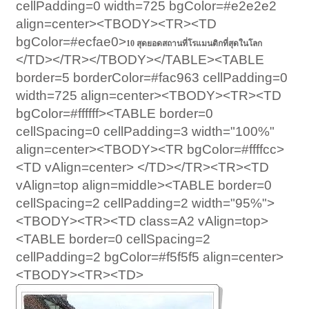
cellPadding=0 width=725 bgColor=#e2e2e2
align=center><TBODY><TR><TD
bgColor=#ecfae0>
10 สุดยอดสถานที่โรแมนติกที่สุดในโลก
</TD></TR></TBODY></TABLE><TABLE
border=5 borderColor=#fac963 cellPadding=0
width=725 align=center><TBODY><TR><TD
bgColor=#ffffff><TABLE border=0
cellSpacing=0 cellPadding=3 width="100%"
align=center><TBODY><TR bgColor=#ffffcc>
<TD vAlign=center> </TD></TR><TR><TD
vAlign=top align=middle><TABLE border=0
cellSpacing=2 cellPadding=2 width="95%">
<TBODY><TR><TD class=A2 vAlign=top>
<TABLE border=0 cellSpacing=2
cellPadding=2 bgColor=#f5f5f5 align=center>
<TBODY><TR><TD>