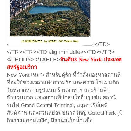
</TD>
</TR><TR><TD align=middle></TD></TR>
</TBODY></TABLE>
อันดับ3 New York ประเทศ
สหรัฐอเมริกา
New York เหมาะสำหรับคู่รัก ที่กำลังมองหาสถานที่
ที่จะใช้ช่วงเวลาแห่งความรัก และความโรแมนติก
ในหลากหลายรูปแบบ ร้านอาหาร และร้านค้า
จำนวนมาก และสถานที่น่าสนใจอื่นๆ เช่น สถานี
รถไฟ Grand Central Terminal, อนุสาวรีย์เทพี
สันติภาพ และสวนหย่อมขนาดใหญ่ Central Park (มี
กิจกรรมคอนเสริ์ต, มีลานสเก็ตน้ำแข็ง