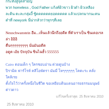
กระทั่งสู่จุดสามัญ
พวก homeless , God Father
แก้งค์ผิวขาว ผิวดำ ผิวเหลือง
ละติน ตะละกลุ่มงี้ ซู้ดดดดดดยอดดดดด แล้วแปลกมากนะคน
ดำที่ newyork นี่น่ากลัวกว่าทุกๆที่เลย
Neuschwanstein อืม...เห็นแล้วนึกถึงอดีต ที่ตัวเราเป็น ซินเดอเรล
ล่า อิอิอิ
ตื่นๆๆๆๆๆๆๆๆๆ นั่นมันอดีต
อดูต เอ้ย ปัจจุบัน ซินไฉฮั้ว 555555
Cairo ตอนเด็ก ๆ ใครชอบอ่าน ต่วยตูนบ้าง
ปิรามิด ฟาร์โรห์ คลีโอพัตรา มัมมี่ โหๆๆๆๆๆๆ โคตะระ คลั่ง
ใคล้เรย
ตั้งใจไว้ว่าครั้งหนึ่งในชีวิต ขอเหยียบดินแดนอารยธรรมมนุษย์
ต่าวดาว
แก้ไขครั้งล่าสุด:
25 สิงหาคม 2010
25 สิงหาคม 2010