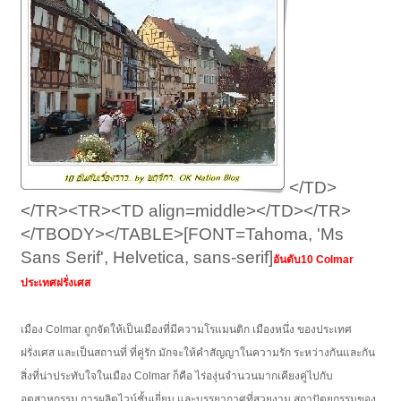
</TD>
</TR><TR><TD align=middle></TD></TR>
</TBODY></TABLE>[FONT=Tahoma, 'Ms
Sans Serif', Helvetica, sans-serif]
อันดับ10 Colmar
ประเทศฝรั่งเศส
เมือง Colmar ถูกจัดให้เป็นเมืองที่มีความโรแมนติก เมืองหนึ่ง ของประเทศ
ฝรั่งเศส และเป็นสถานที่ ที่คู่รัก มักจะให้คำสัญญาในความรัก ระหว่างกันและกัน
สิ่งที่น่าประทับใจในเมือง Colmar ก็คือ ไร่องุ่นจำนวนมากเคียงคู่ไปกับ
อุตสาหกรรม การผลิตไวน์ชั้นเยี่ยม และบรรยากาศที่สวยงาม สถาปัตยกรรมของ