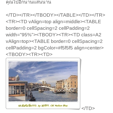
คุณไปอีกนานแสนนาน
</TD></TR></TBODY></TABLE></TD></TR>
<TR><TD vAlign=top align=middle><TABLE
border=0 cellSpacing=2 cellPadding=2
width="95%"><TBODY><TR><TD class=A2
vAlign=top><TABLE border=0 cellSpacing=2
cellPadding=2 bgColor=#f5f5f5 align=center>
<TBODY><TR><TD>
</TD>