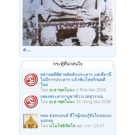
☆…
กระทู้ที่น่าสนใจ
หลายคดีที่ศาลตัดสินประหาร แต่เดี๋ยวนี้
ไม่มีการประหาร แล้วพ้นโทษก็ก่อคดี
ใหม่
โดย
ยะธาพุทโมนะ
1 สิงหาคม 2026
เพลงพระคาถาบูชาท้าวเวสสุวรรณ
โดย
ยะธาพุทโมนะ
31 กรกฎาคม 2026
ทอม ฮอลแลนด์ ฮีโร่ผู้กอบกู้ทั้งในจอและ
นอกจอ
โดย
นโมโพธิสัตโต
พุธ เวลา 13:47