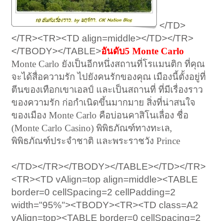
</TD>
</TR><TR><TD align=middle></TD></TR>
</TBODY></TABLE>
อันดับ5 Monte Carlo
Monte Carlo ยังเป็นอีกหนึ่งสถานที่โรแมนติก ที่คุณ
จะได้สื่อความรัก ไปยังคนรักของคุณ เมืองนี้ตั้งอยู่ที่
ตีนของเทือกเขาเอลป์ และเป็นสถานที่ ที่มีเรื่องราว
ของความรัก ก่อกำเนิดขึ้นมากมาย สิ่งที่น่าสนใจ
ของเมือง Monte Carlo คือบ่อนคาสิโนเลื่อง ชื่อ
(Monte Carlo Casino) พิพิธภัณฑ์ทางทะเล,
พิพิธภัณฑ์ประจำชาติ และพระราชวัง Prince
</TD></TR></TBODY></TABLE></TD></TR>
<TR><TD vAlign=top align=middle><TABLE
border=0 cellSpacing=2 cellPadding=2
width="95%"><TBODY><TR><TD class=A2
vAlign=top><TABLE border=0 cellSpacing=2