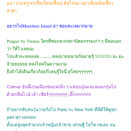
(เอา แระตรู หาเรื่องโดนเฟี้ยง) ฝันไปน่ะ อย่าเพิ่งหมั่นเขี้ยว
ฮาฮา
อยากไป
Mauritius Island อ่า ชอบทะเลมากมาย
Prague กะ Vienna ใครที่ชอบพวกสถาปัตยกรรมเก่า ๆ นี่ขอบอก
ว่า ให้ไวเลยนะ
ไปแล้วจะหลงเลย ......... หลงปายหนายก้อม่ายรุ้ 5555555 อ่ะ ม่ะ
จ้ายยยยยย หลงไหลในความงาม
ยิ่งถ้าได้เดินเกี่ยวก้อยก๊ะคนรู้ใจนี่ สุโค่ยๆๆๆๆๆๆ
Colmar อันนี้เปนเมืองชนบทเล็ก ๆ แต่อบอุ่นและหอมกรุ่นไป
ด้วยกลิ่นไวน์ เอ้า เชียร์ๆๆๆๆๆๆๆๆ เอิ๊กกกกกกก
ถ้าอยากสับสนวุ่นวายก้อไป Paris กะ New York ที่นี่มีให้ดูทุก
part ทุก version
ตั้งแต่สูงสุดจำพวกเจ้าหญิง/เจ้าชาย เศรษฐี ไฮโซ เซเลบ จน