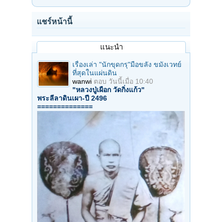
แชร์หน้านี้
แนะนำ
เรื่องเล่า "นักขุดกรุ"มือขลัง ขมังเวทย์
ที่สุดในแผ่นดิน
wanwi
ตอบ
วันนี้เมื่อ 10:40
"หลวงปู่เผือก วัดกิ่งแก้ว"
พระลีลาดินเผา-ปี 2496
==============