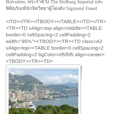
Belvedere, พระราชวัง The Hofburg Imperial และ
พิพิธภัณฑ์นักจิตวิทยาผู้โด่งดัง Sigmund Freud
</TD></TR></TBODY></TABLE></TD></TR>
<TR><TD vAlign=top align=middle><TABLE
border=0 cellSpacing=2 cellPadding=2
width="95%"><TBODY><TR><TD class=A2
vAlign=top><TABLE border=0 cellSpacing=2
cellPadding=2 bgColor=#f5f5f5 align=center>
<TBODY><TR><TD>