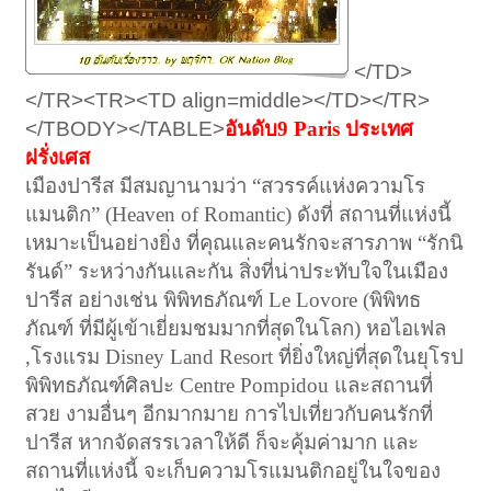
</TD>
</TR><TR><TD align=middle></TD></TR>
</TBODY></TABLE>
อันดับ9 Paris ประเทศ
ฝรั่งเศส
เมืองปารีส มีสมญานามว่า “สวรรค์แห่งความโร
แมนติก” (Heaven of Romantic) ดังที่ สถานที่แห่งนี้
เหมาะเป็นอย่างยิ่ง ที่คุณและคนรักจะสารภาพ “รักนิ
รันด์” ระหว่างกันและกัน สิ่งที่น่าประทับใจในเมือง
ปารีส อย่างเช่น พิพิทธภัณฑ์ Le Lovore (พิพิทธ
ภัณฑ์ ที่มีผู้เข้าเยี่ยมชมมากที่สุดในโลก) หอไอเฟล
,โรงแรม Disney Land Resort ที่ยิ่งใหญ่ที่สุดในยุโรป
พิพิทธภัณฑ์ศิลปะ Centre Pompidou และสถานที่
สวย งามอื่นๆ อีกมากมาย การไปเที่ยวกับคนรักที่
ปารีส หากจัดสรรเวลาให้ดี ก็จะคุ้มค่ามาก และ
สถานที่แห่งนี้ จะเก็บความโรแมนติกอยู่ในใจของ