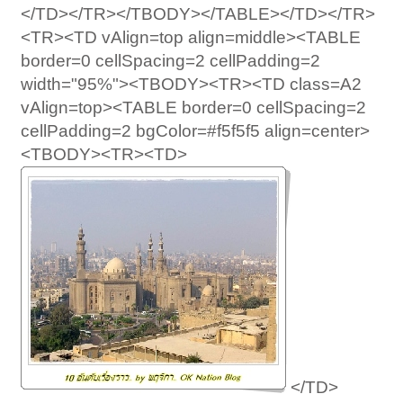
</TD></TR></TBODY></TABLE></TD></TR>
<TR><TD vAlign=top align=middle><TABLE
border=0 cellSpacing=2 cellPadding=2
width="95%"><TBODY><TR><TD class=A2
vAlign=top><TABLE border=0 cellSpacing=2
cellPadding=2 bgColor=#f5f5f5 align=center>
<TBODY><TR><TD>
</TD>