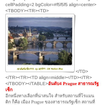
cellPadding=2 bgColor=#f5f5f5 align=center>
<TBODY><TR><TD>
</TD>
</TR><TR><TD align=middle></TD></TR>
</TBODY></TABLE>
อันดับ4 Prague สาธารณรัฐ
เช็ก
อีกหนึ่งทางเลือกที่น่าสนใจ สำหรับสถานที่โรแมน
ติก ก็คือ เมือง Prague ของสาธารณรัฐเช็ก สถานที่