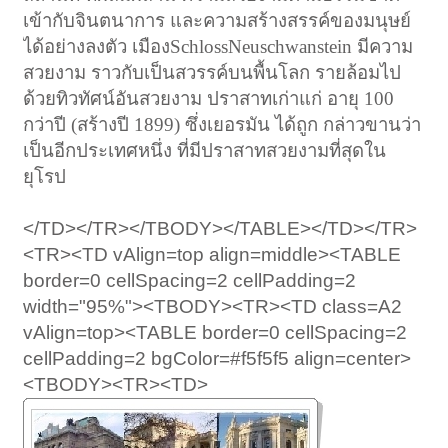
เข้ากับจินตนาการ และความสร้างสรรค์ของมนุษย์
ได้อย่างลงตัว เมืองSchlossNeuschwanstein มีความ
สวยงาม ราวกับเป็นสวรรค์บนพื้นโลก รายล้อมไป
ด้วยทิวทัศน์อันสวยงาม ปราสาทเก่าแก่ อายุ 100
กว่าปี (สร้างปี 1899) ซึ่งเยอรมัน ได้ถูก กล่าวขานว่า
เป็นอีกประเทศหนึ่ง ที่มีปราสาทสวยงามที่สุดใน
ยุโรป
</TD></TR></TBODY></TABLE></TD></TR>
<TR><TD vAlign=top align=middle><TABLE
border=0 cellSpacing=2 cellPadding=2
width="95%"><TBODY><TR><TD class=A2
vAlign=top><TABLE border=0 cellSpacing=2
cellPadding=2 bgColor=#f5f5f5 align=center>
<TBODY><TR><TD>