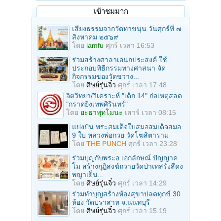
เข้าชมมาก
เสียงธรรมจากวัดท่าขนุน วันศุกร์ที่ ๗
สิงหาคม ๒๕๖๙
โดย
iamfu
ศุกร์ เวลา 16:53
ร่วมสร้างศาลาเอนกประสงค์ ใช้
ประกอบพิธีกรรมทางศาสนา จัด
กิจกรรมของวัดขวาง...
โดย
ศิษย์รุ่นจิ๋ว
ศุกร์ เวลา 17:48
จิตวิทยา/วิเคราะห์ "เด็ก 14" ก่อเหตุสลด
"กราดยิงเทพศิรินทร์"
โดย
ยะธาพุทโมนะ
เสาร์ เวลา 08:15
แบ่งปัน พระสมเด็จใบสมอสมเด็จสมอ
9 ใบ หลวงพ่อกวย วัดโฆสิตาราม
โดย
THE PUNCH
ศุกร์ เวลา 23:28
ร่วมบุญกับพระอ.เอกลักษณ์ ปัญญาค
โม สร้างกุฏิสงฆ์ถวายวัดป่าเทสรังสีดง
พญาเย็น...
โดย
ศิษย์รุ่นจิ๋ว
ศุกร์ เวลา 14:29
ร่วมทําบุญสร้างห้องสุขาปลดทุกข์ 30
ห้อง วัดปราสาท จ.นนทบุรี
โดย
ศิษย์รุ่นจิ๋ว
ศุกร์ เวลา 15:19