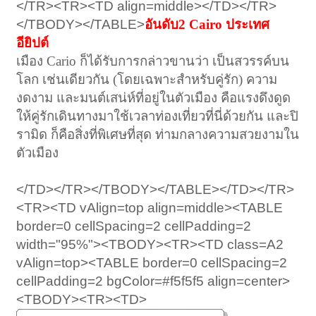
</TR><TR><TD align=middle></TD></TR>
</TBODY></TABLE>
อันดับ2 Cairo ประเทศ
อียิปต์
เมือง Cario ก็ได้รับการกล่าวขานว่า เป็นสวรรค์บน
โลก เช่นเดียวกัน (โดยเฉพาะสำหรับคู่รัก) ความ
งดงาม และมนต์เสน่ห์ที่อยู่ในตัวเมือง คือแรงดึงดูด
ให้คู่รักเดินทางมาใช้เวลาท่องเที่ยวที่นี่ด้วยกัน และปิ
รามิด ก็คือสิ่งที่พิเศษที่สุด ท่ามกลางความสวยงามใน
ตัวเมือง
</TD></TR></TBODY></TABLE></TD></TR>
<TR><TD vAlign=top align=middle><TABLE
border=0 cellSpacing=2 cellPadding=2
width="95%"><TBODY><TR><TD class=A2
vAlign=top><TABLE border=0 cellSpacing=2
cellPadding=2 bgColor=#f5f5f5 align=center>
<TBODY><TR><TD>