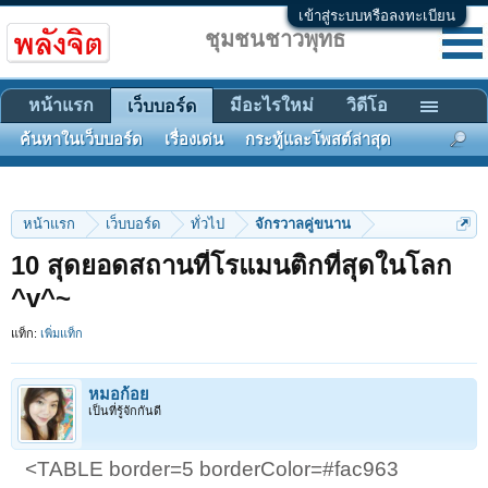
เข้าสู่ระบบหรือลงทะเบียน
ชุมชนชาวพุทธ
หน้าแรก
มีอะไรใหม่
วิดีโอ
เว็บบอร์ด
ค้นหาในเว็บบอร์ด
เรื่องเด่น
กระทู้และโพสต์ล่าสุด
หน้าแรก
เว็บบอร์ด
ทั่วไป
จักรวาลคู่ขนาน
10 สุดยอดสถานที่โรแมนติกที่สุดในโลก
^v^~
แท็ก:
เพิ่มแท็ก
หมอก้อย
เป็นที่รู้จักกันดี
<TABLE border=5 borderColor=#fac963