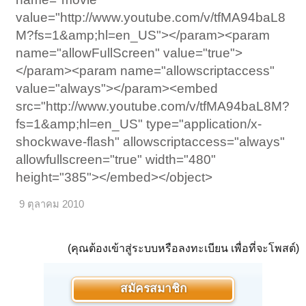
value="http://www.youtube.com/v/tfMA94baL8
M?fs=1&amp;hl=en_US"></param><param
name="allowFullScreen" value="true">
</param><param name="allowscriptaccess"
value="always"></param><embed
src="http://www.youtube.com/v/tfMA94baL8M?
fs=1&amp;hl=en_US" type="application/x-
shockwave-flash" allowscriptaccess="always"
allowfullscreen="true" width="480"
height="385"></embed></object>
9 ตุลาคม 2010
(คุณต้องเข้าสู่ระบบหรือลงทะเบียน เพื่อที่จะโพสต์)
สมัครสมาชิก