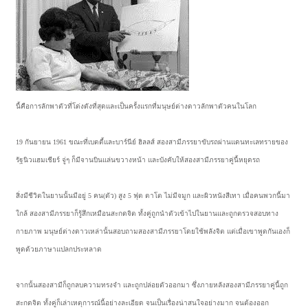
นี้คือการลักพาตัวที่โด่งดังที่สุดและเป็นครั้งแรกที่มนุษย์ต่างดาวลักพาตัวคนในโลก
19 กันยายน 1961 ขณะที่เบตตี้และบาร์นีย์ ฮิลลส์ สองสามีภรรยาขับรถผ่านแดนทะเลทรายของ
รัฐนิวแฮมเชียร์ จู่ๆ ก็มีจานบินแล่นขวางหน้า และบังคับให้สองสามีภรรยาคู่นี้หยุดรถ
สิ่งมีชีวิตในยานนั้นมีอยู่ 5 คน(ตัว) สูง 5 ฟุต ตาโต ไม่มีจมูก และผิวหนังสีเทา เมื่อคนพวกนี้มา
ใกล้ สองสามีภรรยาก็รู้สึกเหมือนสะกดจิต ทั้งคู่ถูกนำตัวเข้าไปในยานและถูกตรวจสอบทาง
กายภาพ มนุษย์ต่างดาวเหล่านั้นสอบถามสองสามีภรรยาโดยใช้พลังจิต แต่เมื่อเขาพูดกันเองก็
พูดด้วยภาษาแปลกประหลาด
จากนั้นสองสามีก็ถูกลบความทรงจำ และถูกปล่อยตัวออกมา ซึ่งภายหลังสองสามีภรรยาคู่นี้ถูก
สะกดจิต ทั้งคู่ก็เล่าเหตุการณ์นี้อย่างละเอียด จนเป็นเรื่องน่าสนใจอย่างมาก จนต้องออก