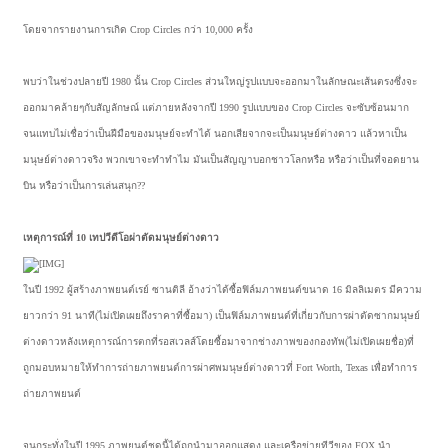
โดยจากรายงานการเกิด Crop Circles กว่า 10,000 ครั้ง
พบว่าในช่วงปลายปี 1980 นั้น Crop Circles ส่วนใหญ่รูปแบบจะออกมาในลักษณะเส้นตรงซึ่งจะ
ออกมาคล้ายๆกับสัญลักษณ์ แต่ภายหลังจากปี 1990 รูปแบบของ Crop Circles จะซับซ้อนมาก
จนแทบไม่เชื่อว่าเป็นฝีมือของมนุษย์จะทำได้ นอกเสียจากจะเป็นมนุษย์ต่างดาว แล้วหาเป็น
มนุษย์ต่างดาวจริง พวกเขาจะทำทำไม มันเป็นสัญญาบอกชาวโลกหรือ หรือว่าเป็นที่จอดยาน
บิน หรือว่าเป็นการเล่นสนุก??
เหตุการณ์ที่ 10 เทปวีดีโอผ่าตัดมนุษย์ต่างดาว
ในปี 1992 ผู้สร้างภาพยนต์เรย์ ซานติลี อ้างว่าได้ซื้อฟิล์มภาพยนต์ขนาด 16 มิลลิเมตร มีความ
ยาวกว่า 91 นาที(ไม่เปิดเผยถึงราคาที่ซื้อมา) เป็นฟิล์มภาพยนต์ที่เกี่ยวกับการผ่าตัดซากมนุษย์
ต่างดาวหลังเหตุการณ์การตกที่รอสเวลส์โดยซื้อมาจากช่างภาพของกองทัพ(ไม่เปิดเผยชื่อ)ที่
ถูกมอบหมายให้ทำการถ่ายภาพยนต์การผ่าศพมนุษย์ต่างดาวที่ Fort Worth, Texas เพื่อทำการ
ถ่ายภาพยนต์
จนกระทั่งในปี 1995 ภาพยนต์ชุดนี้ได้ถูกนำมาออกแสดง และเครือข่ายทีวีของ FOX นำ