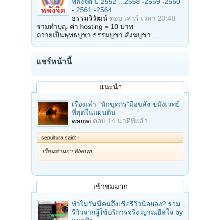
พลังจิต ปี 2552 ...2558 -2559 -2560
- 2561 -2564
ธรรมวิวัฒน์
ตอบ
เสาร์ เวลา 23:48
ร่วมทำบุญ ค่า hosting = 10 บาท
ถวายเป็นพุทธบูชา ธรรมบูชา สังฆบูชา…
แชร์หน้านี้
แนะนำ
เรื่องเล่า "นักขุดกรุ"มือขลัง ขมังเวทย์
ที่สุดในแผ่นดิน
wanwi
ตอบ
14 นาทีที่แล้ว
sepultura said:
↑
เรียนท่านอา Wanwi…
เข้าชมมาก
ทำไมวันนี้คนถึงเชื่อรีวิวน้อยลง? รวม
รีวิวจากผู้ใช้บริการจริง ญาณฮีลใจ by