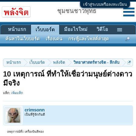
เข้าสู่ระบบหรือลงทะเบียน
ชุมชนชาวพุทธ
หน้าแรก
มีอะไรใหม่
วิดีโอ
เว็บบอร์ด
ค้นหาในเว็บบอร์ด
เรื่องเด่น
กระทู้และโพสต์ล่าสุด
หน้าแรก
เว็บบอร์ด
พลังจิต
วิทยาศาสตร์ทางจิต - ลึกลับ
10 เหตุการณ์ ที่ทำให้เชื่อว่ามนุษย์ต่างดาว
มีจริง
แท็ก:
เพิ่มแท็ก
crimsonn
เป็นที่รู้จักกันดี
เหตุการณ์ที่1 เครื่องบินสีทอง