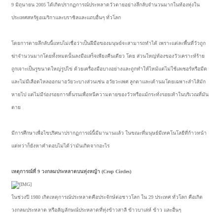
9 มิถุนายน 2005 ได้เกิดปรากฏการณ์ประหลาดวัวตายอย่างลึกลับจำนวนมากในท้องทุ่งใน
ประเทศสหรัฐอเมริกาและบราซิลและแถบอื่นๆ ทั่วโลก
โดยการตายลึกลับนี้แทบไม่เชื่อว่าเป็นฝีมือของมนุษย์จะสามารถทำได้ เพราะแต่ละพื้นที่วัวถูก
ฆ่าจำนวนมากโดยทั้งหมดนั้นลงมือเสร็จเพียงคืนเดียว โดย ส่วนใหญ่ท้องของวัวเคราะห์ร้าย
ถูกเจาะเป็นรูขนาดใหญ่รูปไข่ ด้วยเครื่องมือบางอย่างและถูกทำให้ไหม้แต่ไม่ใช้เลเซอร์หรือมีด
และไม่มีเลือดไหลออกมาอวัยวะบางส่วนเช่น อวัยวะเพศ ลูกตาและเต้านมโดยเฉพาะลำไส้มัก
หายไป แต่ไม่มีร่องรอยการดิ้นรนเพื่อหนีความตายของวัวหรือแม้กระทั่งรอยเท้าในบริเวณที่มัน
ตาย
มีการศึกษาเพื่อไขปริศนาปรากฏการณ์นี้มีมานานแล้ว ในขณะที่มนุษย์มีเทคโนโลยีที่ก้าวหน้า
แต่ทว่าก็ยังหาคำตอบไม่ได้ว่ามันเกิดจากอะไร
เหตุการณ์ที่ 9 วงกลมประหลาดบนทุ่งหญ้า (Crop Circles)
ในช่วงปี 1980 เกิดเหตุการณ์ประหลาดคือประจักษ์ต่อชาวโลก ใน 29 ประเทศ ทั่วโลก คือเกิด
วงกลมประหลาด หรือสัญลักษณ์ประหลาดที่ทุ่งข้าวสาลี ข้าวบาเล่ห์ ข้าว และอื่นๆ