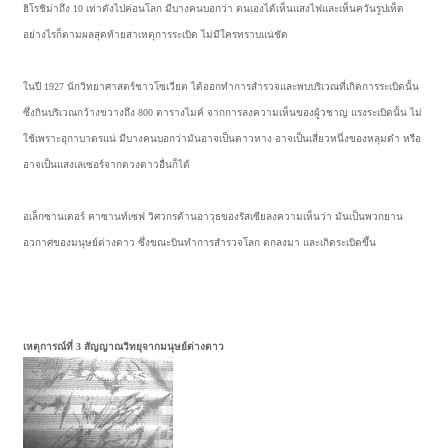
ฮิโรชิม่าถึง 10 เท่าดังไปค่อนโลก มีบางคนบอกว่า ตนเองได้เห็นแสงไฟและเห็นควันรูปเห็ด
อย่างไรก็ตามผลสุดท้ายสาเหตุการระเบิด ไม่มีใครทราบแน่ชัด
ในปี 1927 นักวิทยาศาสตร์ชาวโซเวียต ได้ออกทำการสำรวจและพบบริเวณที่เกิดการระเบิดนั้น
ซึ่งกินบริเวณกว้างขวางถึง 800 ตารางไมค์ จากการลงความเห็นของผู้วชาญ แรงระเบิดนั้น ไม่
ใช้เพราะอุกาบาตรแน่ มีบางคนบอกว่ามันอาจเป็นดาวหาง อาจเป็นเสี่ยวหนึ่งของหลุมดำ หรือ
อาจเป็นแสงเลเซอร์จากดวงดาวอื่นก็ได้
อเล็กซานเดอร์ คาซานท์เซฟ วิศวกรด้านอาวุธของรัสเซียลงความเห็นว่า มันเป็นพวกยาน
อวกาศของมนุษย์ต่างดาว ซึ่งขณะบินทำการสำรวจโลก ตกลงมา และเกิดระเบิดขึ้น
เหตุการณ์ที่ 3 สัญญาณวิทยุจากมนุษย์ต่างดาว