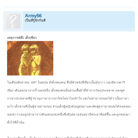
Army56
เป็นที่รู้จักกันดี
เหตุการณ์ที่2 เด็กเขียว
ในเดือนสิงหาคม 1887 ในสเปน มีเด็กสองคน ซึ่งมีผัวหนังสีเขียวเป็นมันวาว และมีดวงตารี
เฉียง เดินออกมาจากถ้ำแห่งหนึ่ง เด็กสองคนนั้นสวมเสื้อผ้าที่ทำจากวัตถุประหลาด และพูด
ภาษาประหลาดที่ผู้วชาญภาษาจากบาร์เซโลนาไม่เข้าใจ และไม่สามารถบอกได้ว่าเป็นภาษา
อะไร เด็กชายที่เป็นผู้ชายตายก่อน ส่วนเด็กผู้หญิงยังอยู่ต่อมาและหัดพูดภาษาสเปนได้จนคล่อง
เธอเล่าว่าเธอถูกนำมาจากดินแดนแห่งหนึ่งซึ่งมีแต่ยามสนธยามีพระอาทิตย์ขึ้น และถูกหอบมา
ทิ้งไว้ที่ถ้ำนั่น