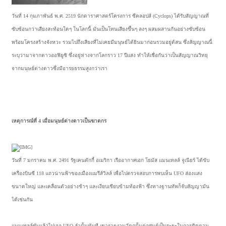
วันที่ 14 กุมภาพันธ์ พ.ศ. 2519 นักดาราศาสตร์โครงการ ซีคลอปส์ (Cyclops) ได้รับสัญญาณที่
ซับซ้อนกว่าเสียงสะท้อนใดๆ ในโลกนี้ มันเป็นโทนเสียงขึ้นๆ ลงๆ ผสมผสานกันอย่างซับซ้อน
พร้อมโครงสร้างจังหวะ รวมไปถึงเสียงที่ไม่เคยมีมนุษย์ได้ยินมาก่อนรวมอยู่ด้สน ซึ่งสัญญาณนี้
ระบุว่ามาจากดาวออฟิยูซิ ซึ่งอยู่ห่างจากโลกราว 17 ปีแสง ทำให้เชื่อกันว่าเป็นสัญญาณวิทยุ
จากมนุษย์ต่างดาวซึ่งมีอารยธรรมสูงกว่าเรา
เหตุการณ์ที่ 4 เมื่อมนุษย์ต่างดาวเป็นฆาตกร
วันที่ 7 มกราคม พ.ศ. 2491 รัฐเคนตักกี้ อเมริกา เรืออากาศเอก โธมัส แมนเทลล์ จูเนียร์ ได้ขับ
เครื่องบินซี 118 แถวน่านฟ้าของเมืองแมรีส์วิลล์ เพื่อไปตรวจสอบการพบเห็น UFO ส่องแสง
ขนาดใหญ่ และเคลื่อนตัวอย่างช้าๆ และเงียบเชียบข้ามท้องฟ้า ซึ่งทางฐานทัพก็จับสัญญามัน
ได้เช่นกัน
แมนเทลล์ขับแล้วไปเจอ UFO ลำนั้นทันที เขารายงานวัตถุนั้นต่อศูนย์เป็นระยะในการติดตาม