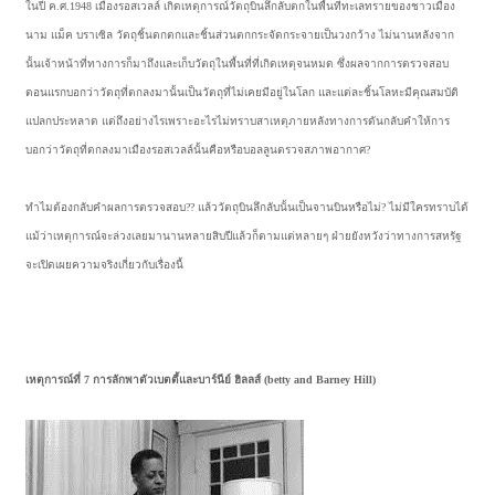
ในปี ค.ศ.1948 เมืองรอสเวลล์ เกิดเหตุการณ์วัตถุบินลึกลับตกในพื้นที่ทะเลทรายของชาวเมือง
นาม แม็ค บราเซิล วัตถุชิ้นตกตกและชิ้นส่วนตกกระจัดกระจายเป็นวงกว้าง ไม่นานหลังจาก
นั้นเจ้าหน้าที่ทางการก็มาถึงและเก็บวัตถุในพื้นที่ที่เกิดเหตุจนหมด ซึ่งผลจากการตรวจสอบ
ตอนแรกบอกว่าวัตถุที่ตกลงมานั้นเป็นวัตถุที่ไม่เคยมีอยู่ในโลก และแต่ละชิ้นโลหะมีคุณสมบัติ
แปลกประหลาด แต่ถึงอย่างไรเพราะอะไรไม่ทราบสาเหตุภายหลังทางการดันกลับคำให้การ
บอกว่าวัตถุที่ตกลงมาเมืองรอสเวลล์นั้นคือหรือบอลลูนตรวจสภาพอากาศ?
ทำไมต้องกลับคำผลการตรวจสอบ?? แล้ววัตถุบินลึกลับนั้นเป็นจานบินหรือไม่? ไม่มีใครทราบได้
แม้ว่าเหตุการณ์จะล่วงเลยมานานหลายสิบปีแล้วก็ตามแต่หลายๆ ฝ่ายยังหวังว่าทางการสหรัฐ
จะเปิดเผยความจริงเกี่ยวกับเรื่องนี้
เหตุการณ์ที่ 7 การลักพาตัวเบตตี้และบาร์นีย์ ฮิลลส์ (betty and Barney Hill)