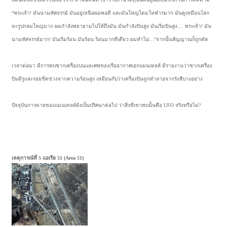
“พระเจ้า! มันน่ามหัศจรรย์ มันอยู่เหนือผมพอดี และมันใหญ่โตมโหฬารมาก มันดูเหมือนโลก
หะรูปกลมใหญ่มาก ผมกำลังพยายามไปให้ถึงมัน มันกำลังบินสูง มันเริ่มบินสูง.... พระเจ้า! มัน
น่ามหัศจรรย์มาก! มันเริ่มร้อน มันร้อน ร้อนมากทีเดียว ผมทำไม่...”จากนั้นสัญญาณก็ถูกตัด
เวลาต่อมา มีการพบซากเครื่องบนและศพของเรืออากาศเอกแมนเทลล์ มีรายงานว่าซากเครื่อง
บินมีรูและรอยขีดข่วงจากความร้อนสูง เหมือนกับว่าเครื่องบินถูกทำลายจากรังสีบางอย่าง
ปัจจุบันการตายของแมนเทลล์ยังเป็นปริศนาต่อไป ว่าสิ่งที่เขาพบนั้นคือ UFO จริงหรือไม่?
เหตุการณ์ที่ 5 แอเรีย 51 (Area 51)