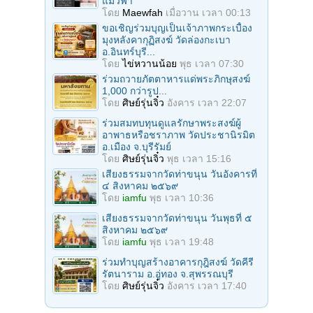
แมวฟ้า
โดย
Maewfah
เมื่อวาน เวลา 00:13
ขอเชิญร่วมบุญเป็นเจ้าภาพกระเบื้อง
มุงหลังคากุฏิสงฆ์ วัดล่องกะเบา
อ.อินทร์บุรี...
โดย
ไข่หวานน้อย
พุธ เวลา 07:30
ร่วมถวายภัตตาหารแด่พระภิกษุสงฆ์
1,000 กว่ารูป...
โดย
ศิษย์รุ่นจิ๋ว
อังคาร เวลา 22:07
ร่วมสมทบทุนดูแลรักษาพระสงฆ์ผู้
อาพาธหรือชราภาพ วัดประชานิรมิต
อ.เมือง จ.บุรีรัมย์
โดย
ศิษย์รุ่นจิ๋ว
พุธ เวลา 15:16
เสียงธรรมจากวัดท่าขนุน วันอังคารที่
๔ สิงหาคม ๒๕๖๙
โดย
iamfu
พุธ เวลา 10:36
เสียงธรรมจากวัดท่าขนุน วันพุธที่ ๕
สิงหาคม ๒๕๖๙
โดย
iamfu
พุธ เวลา 19:48
ร่วมทำบุญสร้างอาคารกุฎิสงฆ์ วัดคีรี
รัตนาราม อ.อู่ทอง จ.สุพรรณบุรี
โดย
ศิษย์รุ่นจิ๋ว
อังคาร เวลา 17:40