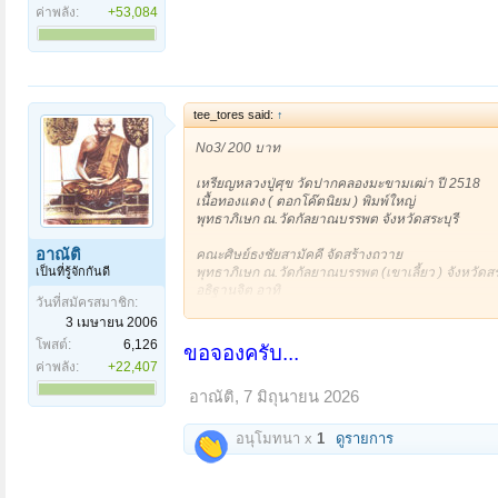
ค่าพลัง:
+53,084
tee_tores said:
↑
No3/ 200 บาท
เหรียญหลวงปู่ศุข วัดปากคลองมะขามเฒ่า ปี 2518
เนื้อทองแดง ( ตอกโค๊ตนิยม ) พิมพ์ใหญ่
พุทธาภิเษก ณ.วัดกัลยาณบรรพต จังหวัดสระบุรี
อาณัติ
คณะศิษย์ธงชัยสามัคคี จัดสร้างถวาย
เป็นที่รู้จักกันดี
พุทธาภิเษก ณ.วัดกัลยาณบรรพต (เขาเลี้ยว ) จังหวัดสระ
อธิฐานจิต อาทิ
วันที่สมัครสมาชิก:
#หลวงปู่โต๊ะ วัดประดู่ฉิมพลี
3 เมษายน 2006
#หลวงพ่อย้อย วัดอัมพวัน จ.สระบุรี
#หลวงพ่อผัน วัดราษฏร์เจริญ
โพสต์:
6,126
ขอจองครับ...
#หลวงพ่อวาง วัดนาสาม
ค่าพลัง:
+22,407
#หลวงพ่อจวน วัดหนองสุม
อาณัติ
,
7 มิถุนายน 2026
#หลวงพ่อแพ วัดพิกุลทอง
พิธีพุทธาภิเษก ในวันที่ 22 มิถุนายน พ.ศ 2518
อนุโมทนา x
1
ดูรายการ
เปิดดูไฟล์ 6675225
เปิดดูไฟล์ 6675226