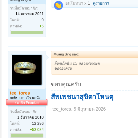
อนุโมทนา x
1
ดูรายการ
วันที่สมัครสมาชิก:
14 มกราคม 2021
โพสต์:
9
ค่าพลัง:
+5
Muang Sing said:
↑
ล็อกเก็ตหิน ร.5 หลวงพ่อเกษม
ขอจองครับ
ขอบคุณครับ
tee_tores
สัพเพชนาสุขิตาโหนตุ
กะยิราเจ กะยิราเถนัง
สมาชิก Premium
tee_tores
,
5 มิถุนายน 2026
วันที่สมัครสมาชิก:
1 ธันวาคม 2010
โพสต์:
12,296
ค่าพลัง:
+53,084