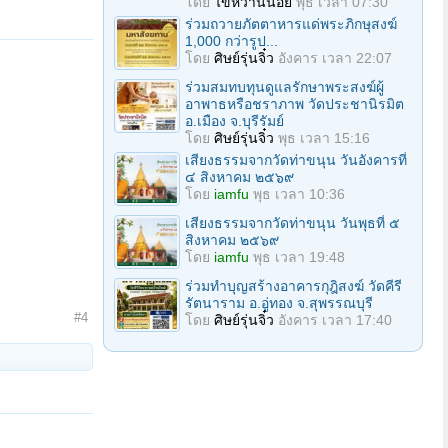
โดย
ไข่หวานน้อย
พุธ เวลา 07:30
ร่วมถวายภัตตาหารแด่พระภิกษุสงฆ์
1,000 กว่ารูป...
โดย
ศิษย์รุ่นจิ๋ว
อังคาร เวลา 22:07
ร่วมสมทบทุนดูแลรักษาพระสงฆ์ผู้
อาพาธหรือชราภาพ วัดประชานิรมิต
อ.เมือง จ.บุรีรัมย์
โดย
ศิษย์รุ่นจิ๋ว
พุธ เวลา 15:16
เสียงธรรมจากวัดท่าขนุน วันอังคารที่
๔ สิงหาคม ๒๕๖๙
โดย
iamfu
พุธ เวลา 10:36
เสียงธรรมจากวัดท่าขนุน วันพุธที่ ๕
สิงหาคม ๒๕๖๙
โดย
iamfu
พุธ เวลา 19:48
ร่วมทำบุญสร้างอาคารกุฎิสงฆ์ วัดคีรี
รัตนาราม อ.อู่ทอง จ.สุพรรณบุรี
#4
โดย
ศิษย์รุ่นจิ๋ว
อังคาร เวลา 17:40