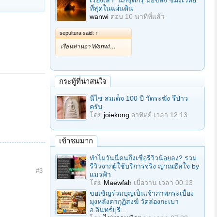
เรื่องเล่า "นักขุดกรุ"มือขลัง ขมังเวทย์
ที่สุดในแผ่นดิน
wanwi
ตอบ
10 นาทีที่แล้ว
sepultura said:
↑
เรียนท่านอา Wanwi…
กระทู้ที่น่าสนใจ
นี่ไช่ สมเด็จ 100 ปี วัดระฆัง รึป่าว
ครับ
โดย
joiekong
อาทิตย์ เวลา 12:13
เข้าชมมาก
ทำไมวันนี้คนถึงเชื่อรีวิวน้อยลง? รวม
รีวิวจากผู้ใช้บริการจริง ญาณฮีลใจ by
#3
แมวฟ้า
โดย
Maewfah
เมื่อวาน เวลา 00:13
ขอเชิญร่วมบุญเป็นเจ้าภาพกระเบื้อง
มุงหลังคากุฏิสงฆ์ วัดล่องกะเบา
อ.อินทร์บุรี...