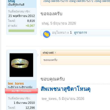
shaj
เปิดดูไฟล์ 6675270
เปิดดูไฟล์ 6675271
เปิดดูไฟล์ 
เป็นที่รู้จักกันดี
วันที่สมัครสมาชิก:
ขอจองครับ
21 พฤศจิกายน 2012
โพสต์:
8,816
shaj
,
5 มิถุนายน 2026
ค่าพลัง:
+8,067
อนุโมทนา x
1
ดูรายการ
shaj said:
↑
ขอจองครับ
ขอบคุณครับ
tee_tores
กะยิราเจ กะยิราเถนัง
สัพเพชนาสุขิตาโหนตุ
สมาชิก Premium
tee_tores
,
5 มิถุนายน 2026
วันที่สมัครสมาชิก:
1 ธันวาคม 2010
โพสต์:
12,296