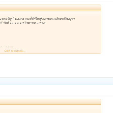
าจเจริญ ปี ๒๕๔๘ พระดีพิธีใหญ่ สภาพสวยเลี่ยมพร้อมบูชา
รย์ วันที่ ๑๒-๑๓-๑๔ สิงหาคม ๒๕๔๘
องบัวลำภู
Click to expand...
หม่
ลนคร
.หนองคาย
เชียงราย