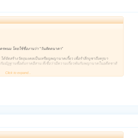
รพนม โดยใช้ชื่องานว่า “วันสัตตนาคา”
จัดสร้างวัตถุมงคลเป็นเหรียญพญานาคเกี้ยว เพื่อรำลึกบูชาถึงครูบา
ัมมัฏฐานชื่อดังภาคอีสาน ที่เชื่อว่ามีความเกี่ยวพันกับพญานาคในอดีตชาติ
Click to expand...
ยญ เนื้ออัลปาก้า 99 เหรียญ เนื้อนวโลหะ 99 เหรียญ และเนื้อทองแดง 2,554
พนม รุ่นสมโภชปี 2518 มีเส้นสันนูนขอบ ถัดเส้นสันด้านในเป็นฟันปลา
ล้ายพญานาค 2 ตน เกี้ยวกันไปมา กึ่งกลางด้านซ้ายใกล้ขอบคล้ายฟันปลา
กับ อ่านว่า “หลง” หมายถึงพญานาค หรือมังกร ด้านขวาแนวระนาบเดียวกัน
กกรรมการ ตอกโค้ดกึ่งกลางระหว่างหางคำว่า “ขว้างจิง” หมายถึง ทองคำ ด้าน
สือบรรทัดดังกล่าวตอกนัมเบอร์รันจำนวนเหรียญกำกับไว้
ใต้ขอบมุมบนสุดมียันต์ นะนิพพาน และอักขระตัวธรรมขนาบสองข้างจากซ้ายไป
มามียันต์มหาปรารถนา พร้อมอักขระตัวธรรมในช่องนับได้ 17 ตัว ใต้ยันต์มี
เยโน” บรรทัดที่ 2 อ่านว่า ธิสิทวะภาธิสิท บรรทัดล่างสุดสลักปีที่จัดสร้างระบุ