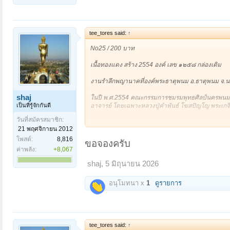
tee_tores said:
↑
No25 / 200 บาท
เนื้อทองแดง สร้าง 2554 องค์ เลข ๑๒๕๘ กล่องเดิม
งานรำลึกพญานาคที่องค์พระธาตุพนม อ.ธาตุพนม จ.นค
shaj
ในปี พ.ศ.2554 คณะกรรมการชมรมพุทธศิลป์นครพนม ได้
เป็นที่รู้จักกันดี
อาจารย์ โดยเฉพาะหลวงปู่คำพันธ์ โฆสปัญโญ พระเกจิก
วันที่สมัครสมาชิก:
จัดสร้างเป็นเนื้อเงิน 38 เหรียญ เนื้อสัตโลหะ 99 เหรี
21 พฤศจิกายน 2012
เหรียญ
โพสต์:
8,816
ขอจองครับ
ด้านหน้า เป็นรูปทรงแปดเหลี่ยม คล้ายเหรียญพระธาตุ
ค่าพลัง:
+8,067
สามเหลี่ยมคล้ายกลีบบัวล้อมรอบ ตรงกลางมีภาพนูนค
shaj
,
5 มิถุนายน 2026
ระหว่างลำตัวพญานาคตอกโค้ดตัวหนังสือจีน 2 ตัวกำ
ตอกโค้ด “ตัวเซี่ยน” หมายถึง เงิน เฉพาะเนื้อเงินแจ
ล่างสลักตัวหนังสือคำว่า “พญานาคเกี้ยว” ใต้ตัวหนัง
อนุโมทนา x
1
ดูรายการ
ด้านหลัง มีเส้นสันนูน รอบขอบมีจุดไข่ปลาล้อมรอบ 
ขวาอ่านว่า “เหตะลักขะชิชิสะสะ รุจุเมคาคะสัง” ถัดลง
อักขระตัวธรรม บรรทัดแรกอ่านว่า “ชินะตาชิมานิ โนเยนะ
“พ.ศ.๒๕๕๔”
tee_tores said:
↑