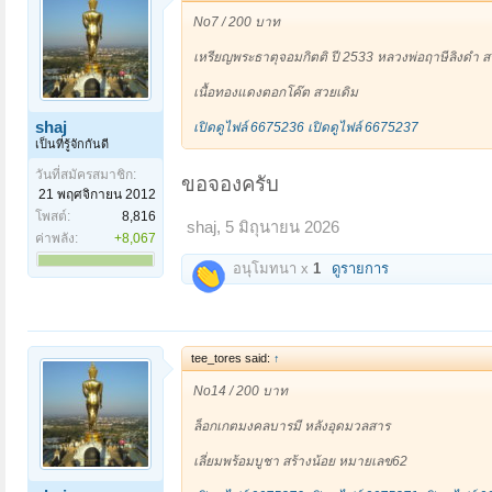
รุ่นนี้เข้าพิธีพุทธาภิเษก 3 วาระ ครั้งแรก ที่วัดป่าโนน
No7 / 200 บาท
2 ที่วัดพระธาตุพนม เมื่อวันที่ 8 ธ.ค.2554 และครั้งสุด
ธ.ค.2554
เหรียญพระธาตุจอมกิตติ ปี 2533 หลวงพ่อฤาษีลิงดำ 
เหรียญพญานาคเกี้ยว โดดเด่นด้านคุ้มครองแคล้วคลาดจา
เนื้อทองแดงตอกโค๊ต สวยเดิม
:
https://www.khaosod.co.th/newspaper-column/a
shaj
เปิดดูไฟล์ 6675236
เปิดดูไฟล์ 6675237
เปิดดูไฟล์ 6675329
เปิดดูไฟล์ 6675330
เปิดดูไฟล์ 
เป็นที่รู้จักกันดี
วันที่สมัครสมาชิก:
ขอจองครับ
21 พฤศจิกายน 2012
โพสต์:
8,816
shaj
,
5 มิถุนายน 2026
ค่าพลัง:
+8,067
อนุโมทนา x
1
ดูรายการ
tee_tores said:
↑
No14 / 200 บาท
ล็อกเกตมงคลบารมี หลังอุดมวลสาร
เลี่ยมพร้อมบูชา สร้างน้อย หมายเลข62