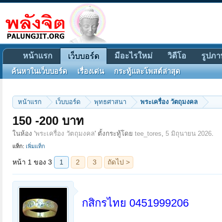
หน้าแรก
มีอะไรใหม่
วิดีโอ
รูปภา
เว็บบอร์ด
ค้นหาในเว็บบอร์ด
เรื่องเด่น
กระทู้และโพสต์ล่าสุด
หน้าแรก
เว็บบอร์ด
พุทธศาสนา
พระเครื่อง วัตถุมงคล
หน้า 1 ของ 3
1
2
3
ถัดไป >
150 -200 บาท
ในห้อง '
พระเครื่อง วัตถุมงคล
' ตั้งกระทู้โดย
tee_tores
,
5 มิถุนายน 2026
.
แท็ก:
เพิ่มแท็ก
กสิกรไทย 0451999206