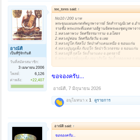
tee_tores said:
↑
No10 / 200 บาท
พระขุนแผนสะกดทัพบูรพาจารย์ วัดสำราญนิเวศ จ.อำน
รายชื่อ พระเถระที่เมตตาอธิฐานจิตพระผงชุดบูรพาจา
1.หลวงตาพวง วัดศรีธรรมาราม จ.ยโสธร
2.หลวงปู่ท่อน วัดศรีอภัยวัน จ.เลย
3.หลวงปู่โส กัสสโป วัดป่าคำแคนเหนือ จ.ขอนแก่น
อาณัติ
4.หลวงปู่บุญเพ็ง กับปโก วัดป่าวิเวกธรรม จ.ขอนแก่น
เป็นที่รู้จักกันดี
5.หลวงปู่ลี กุสโล วัดถ้ำผาแดง จ.อุดรธานี
6.พระอาจารย์บุญเพ็ง เขมาภิรโต วัดถ้ำกลองเพล จ.หน
วันที่สมัครสมาชิก:
7.หลวงปู่จันทา ถาวโร วัดป่าเขาน้อย จ.พิจิตร
3 เมษายน 2006
8.พระอาจารย์สังข์ สังกิจโจ วัดป่าอาจารย์ตื้อ จ.เชียงใ
9.พระอาจารย์คำบ่อ ฐิตปัญโญ วัดใหม่บ้านตาล จ.สก
โพสต์:
6,126
ขอจองครับ...
10.หลวงปู่หลอด ปโมทิโต วัดใหม่เสนานิคม จ.กรุงเทพ
ค่าพลัง:
+22,407
11.พระอาจารย์ทองพูล สิริกาโม วัดสามัคคีอุปถัมภ์ จ
อาณัติ
,
7 มิถุนายน 2026
12.หลวงปู่บุญหนา วัดป่าโสถิผล จ.สกลนคร
13.อาจารย์สนธิ์ อนาลโย วัดพุทธบูชา จ.กรุงเทพ
14.พระอาจารย์ขาน ฐานวโร วัดบ้านเหล่า จ.เชียงราย
อนุโมทนา x
1
ดูรายการ
15.พระอาจารย์ประสิทธิ์ บุญญมากโร วัดป่าหมูใหม่ จ.
16.พระอาจารย์เปลี่ยน วัดอรัญวิเวก
17.หลวงพ่อยงยุทธ จ.ชลบุรี
18.หลวงปู่พิศดู วัดเทพธารทอง จ.จันทบุรี
19.หลวงพ่อเพื้ยน วัดเกริ่นกฐิน จ.ลพบุรี
อาณัติ said:
↑
20.หลวงพ่อหนูอินทร์ วัดป่าพุทธมงคล จ.กาฬสินธ์
21.หลวงพ่อเจริญ วัดโนนสว่าง จ.อุดรธานี
ขอจองครับ...
22.หลวงพ่อสวัสดิ์ วัดศาลาปูน จ.อยุธยา