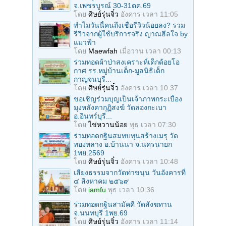
จ.เพชรบูรณ์ 30-31ตค.69
โดย
ศิษย์รุ่นจิ๋ว
อังคาร เวลา 11:05
ทำไมวันนี้คนถึงเชื่อรีวิวน้อยลง? รวม
รีวิวจากผู้ใช้บริการจริง ญาณฮีลใจ by
แมวฟ้า
โดย
Maewfah
เมื่อวาน เวลา 00:13
ร่วมทอดผ้าป่าสงเคราะห์เด็กด้อยโอ
กาศ รร.หมู่บ้านเด็ก-มูลนิธิเด็ก
กาญจนบุรี...
โดย
ศิษย์รุ่นจิ๋ว
อังคาร เวลา 10:37
ขอเชิญร่วมบุญเป็นเจ้าภาพกระเบื้อง
มุงหลังคากุฏิสงฆ์ วัดล่องกะเบา
อ.อินทร์บุรี...
โดย
ไข่หวานน้อย
พุธ เวลา 07:30
ร่วมทอดกฐินสมทบทุนสร้างเมรุ วัด
ทองหลาง อ.บ้านนา จ.นครนายก
1พย.2569
โดย
ศิษย์รุ่นจิ๋ว
อังคาร เวลา 10:48
เสียงธรรมจากวัดท่าขนุน วันอังคารที่
๔ สิงหาคม ๒๕๖๙
โดย
iamfu
พุธ เวลา 10:36
ร่วมทอดกฐินสามัคคี วัดสังฆทาน
จ.นนทบุรี 1พย.69
โดย
ศิษย์รุ่นจิ๋ว
อังคาร เวลา 11:14