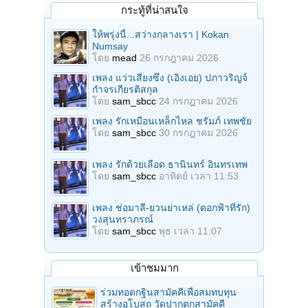
กระทู้ที่น่าสนใจ
ให้พรุ่งนี้...สว่างกลางเรา | Kokan
Numsay
โดย
mead
26 กรกฎาคม 2026
เพลง แว่วเสียงซึง (เอิงเอย) ปภาวริญจ์
กำจรเกียรติสกุล
โดย
sam_sbcc
24 กรกฎาคม 2026
เพลง รักเหมือนเหล็กไหล ชรัมภ์ เทพชัย
โดย
sam_sbcc
30 กรกฎาคม 2026
เพลง รักด้วยเลือด ธานินทร์ อินทรเทพ
โดย
sam_sbcc
อาทิตย์ เวลา 11:53
เพลง ช่อมาลี-ยวนย่าเหล่ (ดอกฟ้าที่รัก)
วงสุนทราภรณ์
โดย
sam_sbcc
พุธ เวลา 11:07
เข้าชมมาก
ร่วมทอดกฐินสามัคคีเพื่อสมทบทุน
สร้างอุโบสถ วัดปากตกสามัคคี