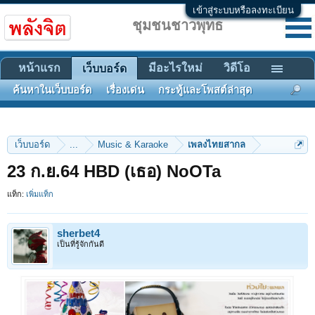
เข้าสู่ระบบหรือลงทะเบียน
ชุมชนชาวพุทธ
หน้าแรก
มีอะไรใหม่
วิดีโอ
เว็บบอร์ด
ค้นหาในเว็บบอร์ด
เรื่องเด่น
กระทู้และโพสต์ล่าสุด
เว็บบอร์ด
...
Music & Karaoke
เพลงไทยสากล
23 ก.ย.64 HBD (เธอ) NoOTa
แท็ก:
เพิ่มแท็ก
sherbet4
เป็นที่รู้จักกันดี