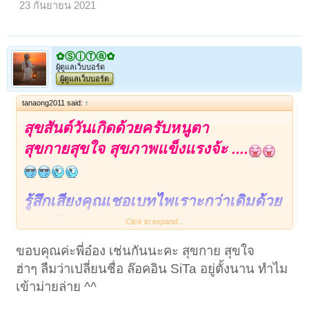
23 กันยายน 2021
✿ⓈⓘⓉⓐ✿
ผู้ดูแลเว็บบอร์ด
ผู้ดูแลเว็บบอร์ด
tanaong2011 said:
↑
สุขสันต์วันเกิดด้วยครับหนูตา
สุขกายสุขใจ สุขภาพแข็งแรงจ้ะ ....
รู้สึกเสียงคุณเชอเบทไพเราะกว่าเดิมด้วย
นะครับ..
Click to expand...
ขอบคุณค่ะพี่อ๋อง เช่นกันนะคะ สุขกาย สุขใจ
ฮ่าๆ ลืมว่าเปลี่ยนชื่อ ล๊อคอิน SiTa อยู่ตั้งนาน ทำไม
เข้าม่ายล่าย ^^