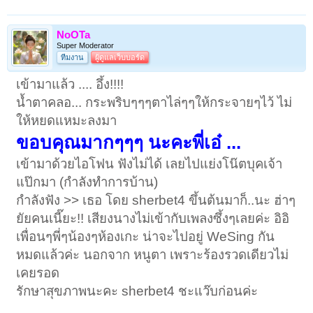
NoOTa
Super Moderator
ทีมงาน
ผู้ดูแลเว็บบอร์ด
เข้ามาแล้ว .... อึ้ง!!!!
น้ำตาคลอ... กระพริบๆๆๆตาไล่ๆๆให้กระจายๆไว้ ไม่
ให้หยดแหมะลงมา
ขอบคุณมากๆๆๆ นะคะพี่เอ๋ ...
เข้ามาด้วยไอโฟน ฟังไม่ได้ เลยไปแย่งโน๊ตบุคเจ้า
แป๊กมา (กำลังทำการบ้าน)
กำลังฟัง >> เธอ โดย sherbet4 ขึ้นต้นมาก็..นะ ฮ่าๆ
ยัยคนเนี๊ยะ!! เสียงนางไม่เข้ากับเพลงซึ้งๆเลยค่ะ อิอิ
เพื่อนๆพี่ๆน้องๆห้องเกะ น่าจะไปอยู่ WeSing กัน
หมดแล้วค่ะ นอกจาก หนูตา เพราะร้องรวดเดียวไม่
เคยรอด
รักษาสุขภาพนะคะ sherbet4 ชะแว๊บก่อนค่ะ