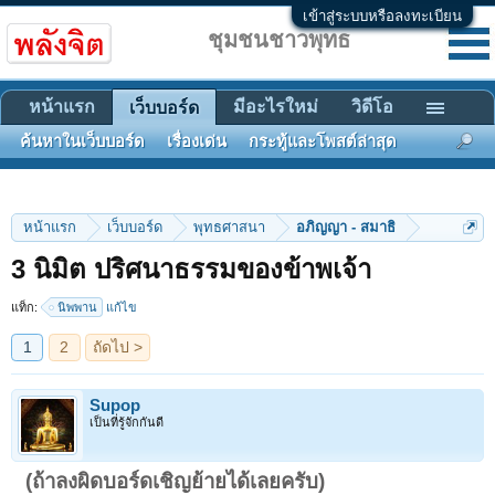
เข้าสู่ระบบหรือลงทะเบียน
ชุมชนชาวพุทธ
หน้าแรก
มีอะไรใหม่
วิดีโอ
เว็บบอร์ด
ค้นหาในเว็บบอร์ด
เรื่องเด่น
กระทู้และโพสต์ล่าสุด
หน้าแรก
เว็บบอร์ด
พุทธศาสนา
อภิญญา - สมาธิ
1
2
ถัดไป >
3 นิมิต ปริศนาธรรมของข้าพเจ้า
แท็ก:
นิพพาน
แก้ไข
Supop
เป็นที่รู้จักกันดี
(ถ้าลงผิดบอร์ดเชิญย้ายได้เลยครับ)