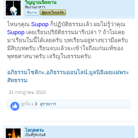
วิญญาณนิพพาน
ทีมงานอาสาฯ
ทีมงาน
ผู้ดูแลเว็บบอร์ด
ไหนๆคุณ
Supop
ก็ปฏิบัติธรรมเเล้ว ผมไม่รู้ว่าคุณ
Supop
เคยเรียนปริยัติธรรมมารึเปล่า ? ถ้าไม่เคย
มาเรียนในนี้ได้เลยครับ บทเรียนอยู่ทางขวามือครับ
มีสิบบทครับ เรียนจบเเล้วจะเข้าใจถึงเเก่นเเท้ของ
พุทธศาสนาครับ เจริญในธรรมครับ
อภิธรรมโชติกะ,อภิธรรมออนไลน์,มูลนิธิเผยแผ่พระ
สัทธรรม
31 กรกฎาคม 2010
ถูกใจ x
3
ดูรายการ
โลกุตตระ
เป็นที่รู้จักกันดี