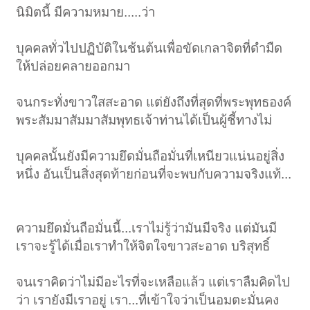
ผมสงสัยในตอนสุดท้ายนี้แหละ ว่าจริงๆแล้วจิตก็เป็นสิ่งที่เรายึดเกาะอยู่
นิมิตนี้ มีความหมาย.....ว่า
เหมือนกันหรือ แล้วถ้าจิตหายไปเราจะยึดเกาะกับอะไร การหายไปของจิตนี่
คือ
นิพพาน
ใช่หรือไม่ ใครทราบรายละเอียดมากกว่านี้ผมอยากให้ท่านช่วย
อธิบายเพิ่มเติมให้ด้วยครับ
บุคคลทั่วไปปฏิบัติในช้นต้นเพื่อขัดเกลาจิตที่ดำมืด
ส่วนที่เหลือก็เป็นพวกนิมิตที่วิญญาณมาขอส่วนบุญ ซึ่งมันคงไม่มีสาระอะไร
ให้ปล่อยคลายออกมา
ผมก็ขอจบเท่านี้ครับ
จนกระทั่งขาวใสสะอาด แต่ยังถึงที่สุดที่พระพุทธองค์
พระสัมมาสัมมาสัมพุทธเจ้าท่านได้เป็นผู้ชี้ทางไม่
เจริญในธรรมครับ
บุคคลนั้นยังมีความยึดมั่นถือมั่นที่เหนียวแน่นอยู่สิ่ง
หนึ่ง อันเป็นสิ่งสุดท้ายก่อนที่จะพบกับความจริงแท้...
ความยึดมั่นถือมั่นนี้...เราไม่รู้ว่ามันมีจริง แต่มันมี
เราจะรู้ได้เมื่อเราทำให้จิตใจขาวสะอาด บริสุทธิ์
จนเราคิดว่าไม่มีอะไรที่จะเหลือแล้ว แต่เราลืมคิดไป
ว่า เรายังมีเราอยู่ เรา...ที่เข้าใจว่าเป็นอมตะมั่นคง