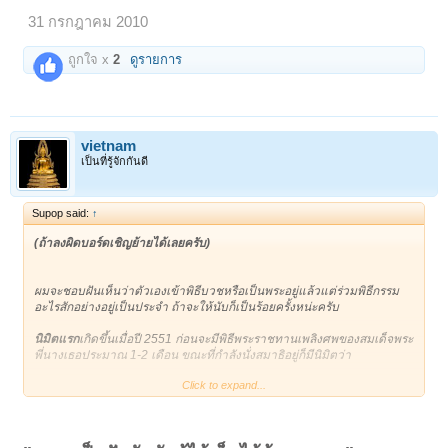
31 กรกฎาคม 2010
ถูกใจ x
2
ดูรายการ
vietnam
เป็นที่รู้จักกันดี
Supop said:
↑
(ถ้าลงผิดบอร์ดเชิญย้ายได้เลยครับ)
ผมจะชอบฝันเห็นว่าตัวเองเข้าพิธีบวชหรือเป็นพระอยู่แล้วแต่ร่วมพิธีกรรม
อะไรสักอย่างอยู่เป็นประจำ ถ้าจะให้นับก็เป็นร้อยครั้งหน่ะครับ
นิมิตแรก
เกิดขึ้นเมื่อปี 2551 ก่อนจะมีพิธีพระราชทานเพลิงศพของสมเด็จพระ
พี่นางเธอประมาณ 1-2 เดือน ขณะที่กำลังนั่งสมาธิอยู่ก็มีนิมิตว่า
Click to expand...
ผมยืนอยู่ริมท่าน้ำเก่าๆโทรมๆที่หนึ่ง แต่งกายแบบธรรมดาปกติทั่วไป แล้ว
ผมก็เห็นมีเรือพาย พายมาจอดเทียบท่าที่ผมยืนอยู่นี่เอง แล้วเค้าก็เชิญผมขึ้น
เรือ (บนเรือจะมีคนพายหัวท้ายจุดละ 1 คน) พอผมนั่งเรือก็พายออกไป สักพัก
ผมก็รู้สึกว่าเหมือนจะมีคนนั่งอยู่ข้างหลังผมอีกคนหนึ่ง แต่แค่สงสัยไม่ได้หัน