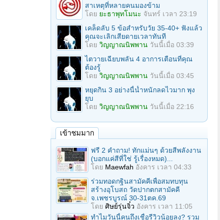
สาเหตุที่หลายคนมองข้าม
โดย
ยะธาพุทโมนะ
จันทร์ เวลา 23:19
เคล็ดลับ 5 ข้อสำหรับวัย 35-40+ ฟังแล้ว
คุณจะเลิกเสียดายเวลาทันที
โดย
วิญญาณนิพพาน
วันนี้เมื่อ 03:39
ไตวายเฉียบพลัน 4 อาการเตือนที่คุณ
ต้องรู้
โดย
วิญญาณนิพพาน
วันนี้เมื่อ 03:45
หยุดกิน 3 อย่างนี้น้ำหนักลดไวมาก พุง
ยุบ
โดย
วิญญาณนิพพาน
วันนี้เมื่อ 22:16
เข้าชมมาก
ฟรี 2 คำถาม! ทักแม่นๆ ด้วยสีพลังงาน
(บอกแค่สีที่ใช่ รู้เรื่องหมด)...
โดย
Maewfah
อังคาร เวลา 04:33
ร่วมทอดกฐินสามัคคีเพื่อสมทบทุน
สร้างอุโบสถ วัดปากตกสามัคคี
จ.เพชรบูรณ์ 30-31ตค.69
โดย
ศิษย์รุ่นจิ๋ว
อังคาร เวลา 11:05
ทำไมวันนี้คนถึงเชื่อรีวิวน้อยลง? รวม