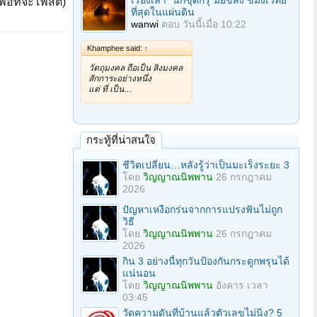
เรื่องเล่า "นักขุดกรุ"มือขลัง ขมังเวทย์
ื่อที่จะโพสต์)
ที่สุดในแผ่นดิน
wanwi
ตอบ
วันนี้เมื่อ 10:22
Khamphee said:
↑
วัตถุมงคล ถือเป็น สิ่งมงคล
สักการะอย่างหนึ่ง
แต่ ที่ เป็น…
กระทู้ที่น่าสนใจ
ชีวิตเปลี่ยน…หลังรู้ว่าเป็นมะเร็งระยะ 3
โดย
วิญญาณนิพพาน
26 กรกฎาคม
2026
ปัญหาเหงือกร่นจากการแปรงฟันไม่ถูก
วิธี
โดย
วิญญาณนิพพาน
26 กรกฎาคม
2026
กิน 3 อย่างนี้ทุกวันป้องกันกระดูกพรุนได้
แน่นอน
โดย
วิญญาณนิพพาน
อังคาร เวลา
03:45
วัดความดันที่บ้านแล้วตัวเลขไม่นิ่ง? 5