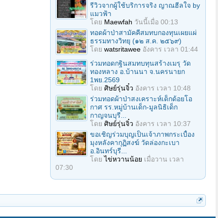
รีวิวจากผู้ใช้บริการจริง ญาณฮีลใจ by
แมวฟ้า
โดย
Maewfah
วันนี้เมื่อ 00:13
ทอดผ้าป่าสามัคคีสมทบกองทุนเผยแผ่
ธรรมทางวิทยุ (๑๒ ส.ค. ๒๕๖๙)
โดย
watsritawee
อังคาร เวลา 01:44
ร่วมทอดกฐินสมทบทุนสร้างเมรุ วัด
ทองหลาง อ.บ้านนา จ.นครนายก
1พย.2569
โดย
ศิษย์รุ่นจิ๋ว
อังคาร เวลา 10:48
ร่วมทอดผ้าป่าสงเคราะห์เด็กด้อยโอ
กาศ รร.หมู่บ้านเด็ก-มูลนิธิเด็ก
กาญจนบุรี...
โดย
ศิษย์รุ่นจิ๋ว
อังคาร เวลา 10:37
ขอเชิญร่วมบุญเป็นเจ้าภาพกระเบื้อง
มุงหลังคากุฏิสงฆ์ วัดล่องกะเบา
อ.อินทร์บุรี...
โดย
ไข่หวานน้อย
เมื่อวาน เวลา
07:30