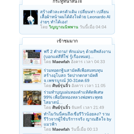
กระทู้ที่น่าสนใจ
สร้างตัวละครตัวเดิม เปลี่ยนท่า เปลี่ยน
เสื้อผ้าหน้าผมได้ดังใจด้วย Leonardo AI
ง่ายๆ ทำได้เอง!
โดย
วิญญาณนิพพาน
วันนี้เมื่อ 04:04
เข้าชมมาก
ฟรี 2 คำถาม! ทักแม่นๆ ด้วยสีพลังงาน
(บอกแค่สีที่ใช่ รู้เรื่องหมด)...
โดย
Maewfah
อังคาร เวลา 04:33
ร่วมทอดกฐินสามัคคีเพื่อสมทบทุน
สร้างอุโบสถ วัดปากตกสามัคคี
จ.เพชรบูรณ์ 30-31ตค.69
โดย
ศิษย์รุ่นจิ๋ว
อังคาร เวลา 11:05
ร่วมทําบุญแผ่นทองคำแท้คัดพิเศษ
99% เพื่อปิดทองหลวงพ่อพระพุทธ
ไสยาสน์...
โดย
ศิษย์รุ่นจิ๋ว
จันทร์ เวลา 21:49
ทำไมวันนี้คนถึงเชื่อรีวิวน้อยลง? รวม
รีวิวจากผู้ใช้บริการจริง ญาณฮีลใจ by
แมวฟ้า
โดย
Maewfah
วันนี้เมื่อ 00:13