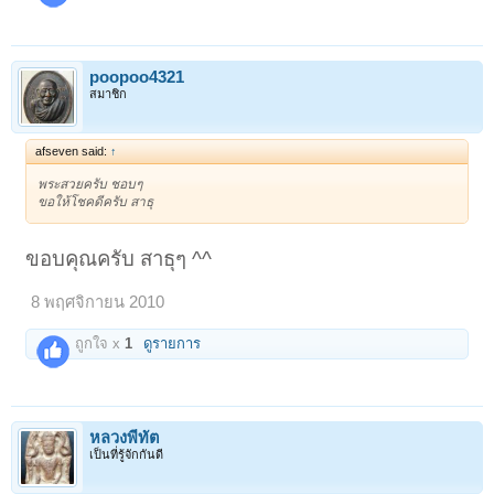
poopoo4321
สมาชิก
afseven said:
↑
พระสวยครับ ชอบๆ
ขอให้โชคดีครับ สาธุ
ขอบคุณครับ สาธุๆ ^^
8 พฤศจิกายน 2010
ถูกใจ x
1
ดูรายการ
หลวงพี่ทัต
เป็นที่รู้จักกันดี