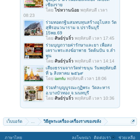
เชียงราย
โดย
ไข่หวานน้อย
พฤหัสบดี เวลา
08:23
ร่วมทอดกฐินสมทบทุนสร้างอุโบสถ วัด
สุพีรอนวนาราม จ.ปราจีนบุรี
15พย.69
โดย
ศิษย์รุ่นจิ๋ว
พฤหัสบดี เวลา 17:45
ร่วมบุญถวายค่ารักษาและยา เพื่อสง
เคราะพระสงฆ์อาพาธ วัดต้นปัน จ.ลํา
พูน
โดย
ศิษย์รุ่นจิ๋ว
พฤหัสบดี เวลา 14:14
เสียงธรรมจากวัดท่าขนุน วันพฤหัสบดี
ที่ ๖ สิงหาคม ๒๕๖๙
โดย
iamfu
พฤหัสบดี เวลา 18:06
ร่วมทําบุญบูรณะกุฏิพระ วัดละหาร
อ.บางบัวทอง จ.นนทบุรี
โดย
ศิษย์รุ่นจิ๋ว
พฤหัสบดี เวลา 10:36
เว็บบอร์ด
...
วิธีดูพระเครื่อง-เครื่องรางของขลัง
ภาษาไทย
ลงโฆษณา
ติดต่อเรา
ช่วยเหลือ