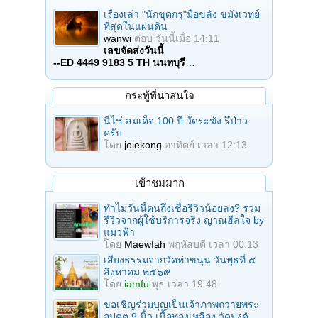
เรื่องเล่า "นักขุดกรุ"มือขลัง ขมังเวทย์
ที่สุดในแผ่นดิน
wanwi
ตอบ
วันนี้เมื่อ 14:11
เลขจัดส่งวันนี้
--ED 4449 9183 5 TH นนทบุรี
…
กระทู้ที่น่าสนใจ
นี่ไช่ สมเด็จ 100 ปี วัดระฆัง รึป่าว
ครับ
โดย
joiekong
อาทิตย์ เวลา 12:13
เข้าชมมาก
ทำไมวันนี้คนถึงเชื่อรีวิวน้อยลง? รวม
รีวิวจากผู้ใช้บริการจริง ญาณฮีลใจ by
แมวฟ้า
โดย
Maewfah
พฤหัสบดี เวลา 00:13
เสียงธรรมจากวัดท่าขนุน วันพุธที่ ๕
สิงหาคม ๒๕๖๙
โดย
iamfu
พุธ เวลา 19:48
ขอเชิญร่วมบุญเป็นเจ้าภาพถวายพระ
อุปคุต 9 นิ้ว เนื้อทองเหลือง วัดปงค์