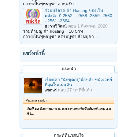
ถวายเป็นพุทธบูชา สาธุครับ…
ร่วมบริจาค ค่า Hosting ของเว็บ
พลังจิต ปี 2552 ...2558 -2559 -2560
- 2561 -2564
ธรรมวิวัฒน์
ตอบ
1 สิงหาคม 2026
ร่วมทำบุญ ค่า hosting = 10 บาท
ถวายเป็นพุทธบูชา ธรรมบูชา สังฆบูชา…
แชร์หน้านี้
แนะนำ
เรื่องเล่า "นักขุดกรุ"มือขลัง ขมังเวทย์
ที่สุดในแผ่นดิน
wanwi
ตอบ
27 นาทีที่แล้ว
Pattana said:
↑
วันที่ ๑๐ สิงหาคม พ.ศ. ๒๕๖๙ ตรงกับวันจันทร์ แรม ๑๒
ค่ำ…
กระทู้ที่น่าสนใจ