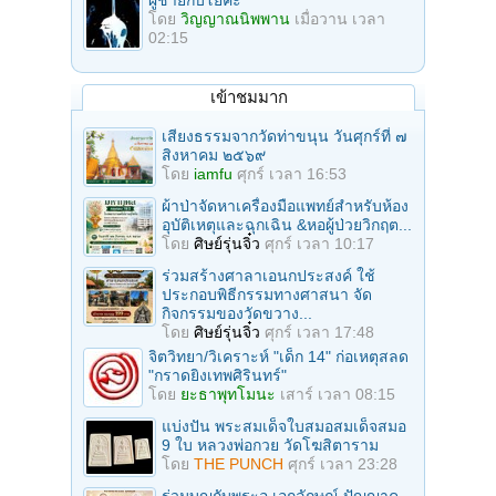
โดย
วิญญาณนิพพาน
เมื่อวาน เวลา
02:15
เข้าชมมาก
เสียงธรรมจากวัดท่าขนุน วันศุกร์ที่ ๗
สิงหาคม ๒๕๖๙
โดย
iamfu
ศุกร์ เวลา 16:53
ผ้าป่าจัดหาเครื่องมือแพทย์สำหรับห้อง
อุบัติเหตุและฉุกเฉิน &หอผู้ป่วยวิกฤต...
โดย
ศิษย์รุ่นจิ๋ว
ศุกร์ เวลา 10:17
ร่วมสร้างศาลาเอนกประสงค์ ใช้
ประกอบพิธีกรรมทางศาสนา จัด
กิจกรรมของวัดขวาง...
โดย
ศิษย์รุ่นจิ๋ว
ศุกร์ เวลา 17:48
จิตวิทยา/วิเคราะห์ "เด็ก 14" ก่อเหตุสลด
"กราดยิงเทพศิรินทร์"
โดย
ยะธาพุทโมนะ
เสาร์ เวลา 08:15
แบ่งปัน พระสมเด็จใบสมอสมเด็จสมอ
9 ใบ หลวงพ่อกวย วัดโฆสิตาราม
โดย
THE PUNCH
ศุกร์ เวลา 23:28
ร่วมบุญกับพระอ.เอกลักษณ์ ปัญญาค