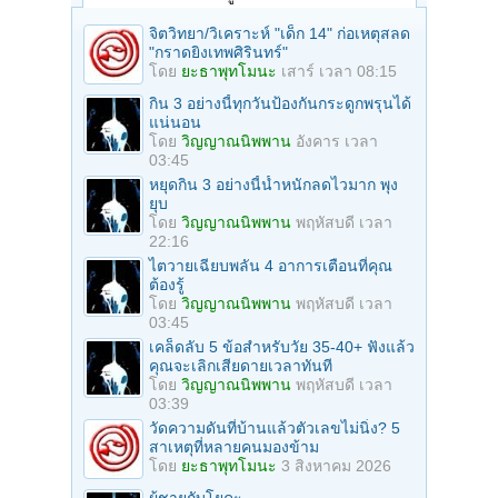
จิตวิทยา/วิเคราะห์ "เด็ก 14" ก่อเหตุสลด
"กราดยิงเทพศิรินทร์"
โดย
ยะธาพุทโมนะ
เสาร์ เวลา 08:15
กิน 3 อย่างนี้ทุกวันป้องกันกระดูกพรุนได้
แน่นอน
โดย
วิญญาณนิพพาน
อังคาร เวลา
03:45
หยุดกิน 3 อย่างนี้น้ำหนักลดไวมาก พุง
ยุบ
โดย
วิญญาณนิพพาน
พฤหัสบดี เวลา
22:16
ไตวายเฉียบพลัน 4 อาการเตือนที่คุณ
ต้องรู้
โดย
วิญญาณนิพพาน
พฤหัสบดี เวลา
03:45
เคล็ดลับ 5 ข้อสำหรับวัย 35-40+ ฟังแล้ว
คุณจะเลิกเสียดายเวลาทันที
โดย
วิญญาณนิพพาน
พฤหัสบดี เวลา
03:39
วัดความดันที่บ้านแล้วตัวเลขไม่นิ่ง? 5
สาเหตุที่หลายคนมองข้าม
โดย
ยะธาพุทโมนะ
3 สิงหาคม 2026
ผู้ชายกับโยคะ