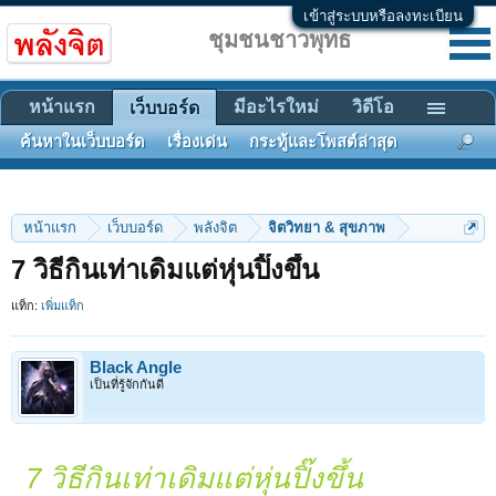
เข้าสู่ระบบหรือลงทะเบียน
ชุมชนชาวพุทธ
หน้าแรก
มีอะไรใหม่
วิดีโอ
เว็บบอร์ด
ค้นหาในเว็บบอร์ด
เรื่องเด่น
กระทู้และโพสต์ล่าสุด
หน้าแรก
เว็บบอร์ด
พลังจิต
จิตวิทยา & สุขภาพ
7 วิธีกินเท่าเดิมแต่หุ่นปิ๊งขึ้น
แท็ก:
เพิ่มแท็ก
Black Angle
เป็นที่รู้จักกันดี
7 วิธีกินเท่าเดิมแต่หุ่นปิ๊งขึ้น