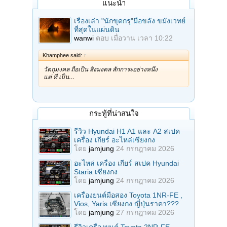
แนะนำ
เรื่องเล่า "นักขุดกรุ"มือขลัง ขมังเวทย์
ที่สุดในแผ่นดิน
wanwi
ตอบ
เมื่อวาน เวลา 10:22
Khamphee said:
↑
วัตถุมงคล ถือเป็น สิ่งมงคล สักการะอย่างหนึ่ง
แต่ ที่ เป็น…
กระทู้ที่น่าสนใจ
รีวิว Hyundai H1 A1 และ A2 สเปค
เครื่อง เกียร์ อะไหล่เซียงกง
โดย
jamjung
24 กรกฎาคม 2026
อะไหล่ เครื่อง เกียร์ สเปค Hyundai
Staria เซียงกง
โดย
jamjung
24 กรกฎาคม 2026
เครื่องยนต์มือสอง Toyota 1NR-FE ,
Vios, Yaris เซียงกง ญี่ปุ่นราคา???
โดย
jamjung
27 กรกฎาคม 2026
รีวิวเครื่องยนต์ Toyota 2NR-FE