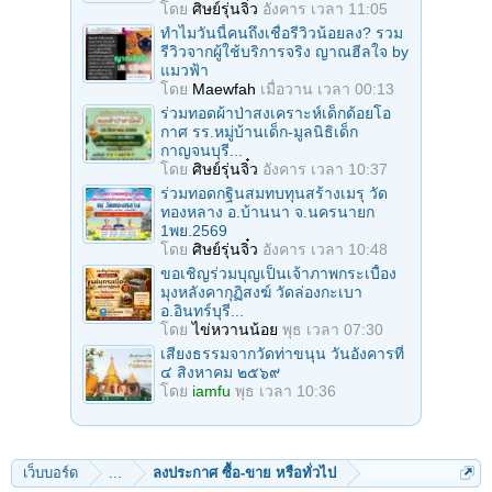
โดย
ศิษย์รุ่นจิ๋ว
อังคาร เวลา 11:05
ทำไมวันนี้คนถึงเชื่อรีวิวน้อยลง? รวม
รีวิวจากผู้ใช้บริการจริง ญาณฮีลใจ by
แมวฟ้า
โดย
Maewfah
เมื่อวาน เวลา 00:13
ร่วมทอดผ้าป่าสงเคราะห์เด็กด้อยโอ
กาศ รร.หมู่บ้านเด็ก-มูลนิธิเด็ก
กาญจนบุรี...
โดย
ศิษย์รุ่นจิ๋ว
อังคาร เวลา 10:37
ร่วมทอดกฐินสมทบทุนสร้างเมรุ วัด
ทองหลาง อ.บ้านนา จ.นครนายก
1พย.2569
โดย
ศิษย์รุ่นจิ๋ว
อังคาร เวลา 10:48
ขอเชิญร่วมบุญเป็นเจ้าภาพกระเบื้อง
มุงหลังคากุฏิสงฆ์ วัดล่องกะเบา
อ.อินทร์บุรี...
โดย
ไข่หวานน้อย
พุธ เวลา 07:30
เสียงธรรมจากวัดท่าขนุน วันอังคารที่
๔ สิงหาคม ๒๕๖๙
โดย
iamfu
พุธ เวลา 10:36
เว็บบอร์ด
...
ลงประกาศ ซื้อ-ขาย หรือทั่วไป