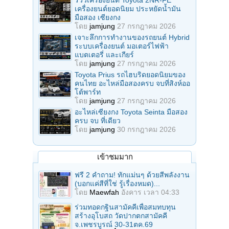
เครื่องยนต์ยอดนิยม ประหยัดน้ำมัน
มือสอง เซียงกง
โดย
jamjung
27 กรกฎาคม 2026
เจาะลึกการทำงานของรถยนต์ Hybrid
ระบบเครื่องยนต์ มอเตอร์ไฟฟ้า
แบตเตอรี่ และเกียร์
โดย
jamjung
27 กรกฎาคม 2026
Toyota Prius รถไฮบริดยอดนิยมของ
คนไทย อะไหล่มือสองครบ จบที่สิงห์ออ
โต้พาร์ท
โดย
jamjung
27 กรกฎาคม 2026
อะไหล่เซียงกง Toyota Seinta มือสอง
ครบ จบ ที่เดียว
โดย
jamjung
30 กรกฎาคม 2026
เข้าชมมาก
ฟรี 2 คำถาม! ทักแม่นๆ ด้วยสีพลังงาน
(บอกแค่สีที่ใช่ รู้เรื่องหมด)...
โดย
Maewfah
อังคาร เวลา 04:33
ร่วมทอดกฐินสามัคคีเพื่อสมทบทุน
สร้างอุโบสถ วัดปากตกสามัคคี
จ.เพชรบูรณ์ 30-31ตค.69