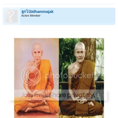
ลูกโป่งdhammajak
Active Member
1
2
3
4
5
6
→
8
ถัดไป >