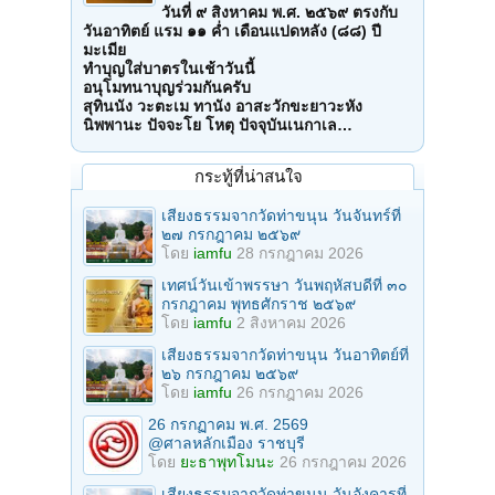
วันที่ ๙ สิงหาคม พ.ศ. ๒๕๖๙ ตรงกับ
วันอาทิตย์ แรม ๑๑ ค่ำ เดือนแปดหลัง (๘๘) ปี
มะเมีย
ทำบุญใส่บาตรในเช้าวันนี้
อนุโมทนาบุญร่วมกันครับ
สุทินนัง วะตะเม ทานัง อาสะวักขะยาวะหัง
นิพพานะ ปัจจะโย โหตุ ปัจจุบันเนกาเล…
กระทู้ที่น่าสนใจ
เสียงธรรมจากวัดท่าขนุน วันจันทร์ที่
๒๗ กรกฎาคม ๒๕๖๙
โดย
iamfu
28 กรกฎาคม 2026
เทศน์วันเข้าพรรษา วันพฤหัสบดีที่ ๓๐
กรกฎาคม พุทธศักราช ๒๕๖๙
โดย
iamfu
2 สิงหาคม 2026
เสียงธรรมจากวัดท่าขนุน วันอาทิตย์ที่
๒๖ กรกฎาคม ๒๕๖๙
โดย
iamfu
26 กรกฎาคม 2026
26 กรกฏาคม พ.ศ. 2569
@ศาลหลักเมือง ราชบุรี
โดย
ยะธาพุทโมนะ
26 กรกฎาคม 2026
เสียงธรรมจากวัดท่าขนุน วันอังคารที่