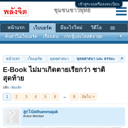
เข้าสู่ระบบหรือลงทะเบียน
ชุมชนชาวพุทธ
หน้าแรก
มีอะไรใหม่
วิดีโอ
เว็บบอร์ด
ค้นหาในเว็บบอร์ด
เรื่องเด่น
กระทู้และโพสต์ล่าสุด
หน้าแรก
เว็บบอร์ด
พุทธศาสนา
พุทธศาสนา และ ธรรมะ
E-Book ไม่มาเกิดตายเรียกว่า ชาติ
1
2
3
4
5
6
→
8
ถัดไป >
สุดท้าย
แท็ก:
เพิ่มแท็ก
ลูกโป่งdhammajak
Active Member