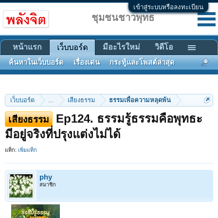
เข้าสู่ระบบหรือลงทะเบียน
ชุมชนชาวพุทธ
หน้าแรก
มีอะไรใหม่
วิดีโอ
เว็บบอร์ด
ค้นหาในเว็บบอร์ด
เรื่องเด่น
กระทู้และโพสต์ล่าสุด
เว็บบอร์ด
...
เสียงธรรม
ธรรมเพื่อความหลุดพ้น
Ep124. ธรรมรู้ธรรมคือพุทธะ
เสียงธรรม
มีอยู่จริงที่ปรุงแต่งไม่ได้
แท็ก:
เพิ่มแท็ก
phy
สมาชิก