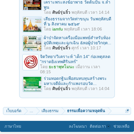
เคราะพระสงฆ์อาพาธ วัดต้นปัน จ.ลํา
พูน
โดย
ศิษย์รุ่นจิ๋ว
พฤหัสบดี เวลา 14:14
เสียงธรรมจากวัดท่าขนุน วันพฤหัสบดี
ที่ ๖ สิงหาคม ๒๕๖๙
โดย
iamfu
พฤหัสบดี เวลา 18:06
ผ้าป่าจัดหาเครื่องมือแพทย์สำหรับห้อง
อุบัติเหตุและฉุกเฉิน &หอผู้ป่วยวิกฤต...
โดย
ศิษย์รุ่นจิ๋ว
ศุกร์ เวลา 10:17
จิตวิทยา/วิเคราะห์ "เด็ก 14" ก่อเหตุสลด
"กราดยิงเทพศิรินทร์"
โดย
ยะธาพุทโมนะ
เมื่อวาน เวลา
08:15
ร่วมทอดกฐินเพื่อสมทบทุนสร้างพระ
มหาเจดีย์และกำแพงรอบวัด...
โดย
ศิษย์รุ่นจิ๋ว
พฤหัสบดี เวลา 14:04
เว็บบอร์ด
...
เสียงธรรม
ธรรมเพื่อความหลุดพ้น
ภาษาไทย
ลงโฆษณา
ติดต่อเรา
ช่วยเหลือ