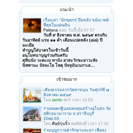
แนะนำ
เรื่องเล่า "นักขุดกรุ"มือขลัง ขมังเวทย์
ที่สุดในแผ่นดิน
Pattana
ตอบ
วันนี้เมื่อ 07:57
วันที่ ๙ สิงหาคม พ.ศ. ๒๕๖๙ ตรงกับ
วันอาทิตย์ แรม ๑๑ ค่ำ เดือนแปดหลัง (๘๘) ปี
มะเมีย
ทำบุญใส่บาตรในเช้าวันนี้
อนุโมทนาบุญร่วมกันครับ
สุทินนัง วะตะเม ทานัง อาสะวักขะยาวะหัง
นิพพานะ ปัจจะโย โหตุ ปัจจุบันเนกาเล…
เข้าชมมาก
เสียงธรรมจากวัดท่าขนุน วันศุกร์ที่ ๗
สิงหาคม ๒๕๖๙
โดย
iamfu
ศุกร์ เวลา 16:53
ร่วมทอดกฐินสมทบทุนสร้างอุโบสถ วัด
สุพีรอนวนาราม จ.ปราจีนบุรี
15พย.69
โดย
ศิษย์รุ่นจิ๋ว
พฤหัสบดี เวลา 17:45
ร่วมบุญถวายค่ารักษาและยา เพื่อสง