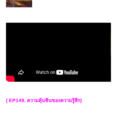
( EP149. ความคุ้นชินของความรู้สึก)