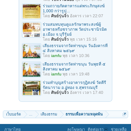
ร่วมถวายภัตตาหารแด่พระภิกษุสงฆ์
1,000 กว่ารูป...
โดย
ศิษย์รุ่นจิ๋ว
อังคาร เวลา 22:07
ร่วมสมทบทุนดูแลรักษาพระสงฆ์ผู้
อาพาธหรือชราภาพ วัดประชานิรมิต
อ.เมือง จ.บุรีรัมย์
โดย
ศิษย์รุ่นจิ๋ว
พุธ เวลา 15:16
เสียงธรรมจากวัดท่าขนุน วันอังคารที่
๔ สิงหาคม ๒๕๖๙
โดย
iamfu
พุธ เวลา 10:36
เสียงธรรมจากวัดท่าขนุน วันพุธที่ ๕
สิงหาคม ๒๕๖๙
โดย
iamfu
พุธ เวลา 19:48
ร่วมทำบุญสร้างอาคารกุฎิสงฆ์ วัดคีรี
รัตนาราม อ.อู่ทอง จ.สุพรรณบุรี
โดย
ศิษย์รุ่นจิ๋ว
อังคาร เวลา 17:40
เว็บบอร์ด
...
เสียงธรรม
ธรรมเพื่อความหลุดพ้น
ภาษาไทย
ลงโฆษณา
ติดต่อเรา
ช่วยเหลือ