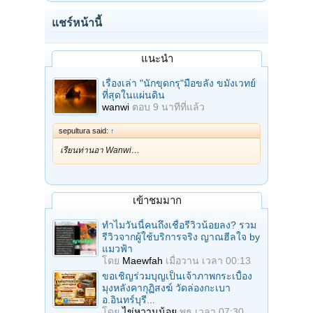
แชร์หน้านี้
แนะนำ
เรื่องเล่า "นักขุดกรุ"มือขลัง ขมังเวทย์
ที่สุดในแผ่นดิน
wanwi
ตอบ
9 นาทีที่แล้ว
sepultura said:
↑
เรียนท่านอา Wanwi…
เข้าชมมาก
ทำไมวันนี้คนถึงเชื่อรีวิวน้อยลง? รวม
รีวิวจากผู้ใช้บริการจริง ญาณฮีลใจ by
แมวฟ้า
โดย
Maewfah
เมื่อวาน เวลา 00:13
ขอเชิญร่วมบุญเป็นเจ้าภาพกระเบื้อง
มุงหลังคากุฏิสงฆ์ วัดล่องกะเบา
อ.อินทร์บุรี...
โดย
ไข่หวานน้อย
พุธ เวลา 07:30