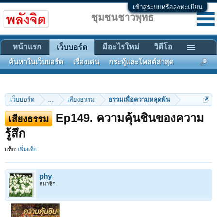
เข้าสู่ระบบหรือลงทะเบียน
ชุมชนชาวพุทธ
หน้าแรก
มีอะไรใหม่
วิดีโอ
เว็บบอร์ด
ค้นหาในเว็บบอร์ด
เรื่องเด่น
กระทู้และโพสต์ล่าสุด
เว็บบอร์ด
...
เสียงธรรม
ธรรมเพื่อความหลุดพ้น
Ep149. ความคุ้นชินของความ
เสียงธรรม
รู้สึก
แท็ก:
เพิ่มแท็ก
phy
สมาชิก