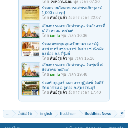
โดย
ไข่หวานน้อย
พุธ เวลา 07:30
ร่วมถวายภัตตาหารแด่พระภิกษุสงฆ์
1,000 กว่ารูป...
โดย
ศิษย์รุ่นจิ๋ว
อังคาร เวลา 22:07
เสียงธรรมจากวัดท่าขนุน วันอังคารที่
๔ สิงหาคม ๒๕๖๙
โดย
iamfu
พุธ เวลา 10:36
ร่วมสมทบทุนดูแลรักษาพระสงฆ์ผู้
อาพาธหรือชราภาพ วัดประชานิรมิต
อ.เมือง จ.บุรีรัมย์
โดย
ศิษย์รุ่นจิ๋ว
พุธ เวลา 15:16
เสียงธรรมจากวัดท่าขนุน วันพุธที่ ๕
สิงหาคม ๒๕๖๙
โดย
iamfu
พุธ เวลา 19:48
ร่วมทำบุญสร้างอาคารกุฎิสงฆ์ วัดคีรี
รัตนาราม อ.อู่ทอง จ.สุพรรณบุรี
โดย
ศิษย์รุ่นจิ๋ว
อังคาร เวลา 17:40
...
เว็บบอร์ด
English
Buddhism
Buddhist News