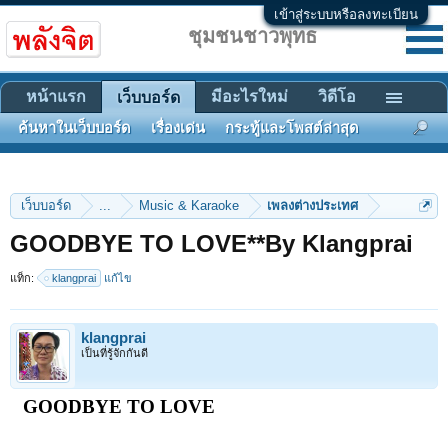
เข้าสู่ระบบหรือลงทะเบียน
ชุมชนชาวพุทธ
หน้าแรก
มีอะไรใหม่
วิดีโอ
เว็บบอร์ด
ค้นหาในเว็บบอร์ด
เรื่องเด่น
กระทู้และโพสต์ล่าสุด
เว็บบอร์ด
...
Music & Karaoke
เพลงต่างประเทศ
GOODBYE TO LOVE**By Klangprai
แท็ก:
klangprai
แก้ไข
klangprai
เป็นที่รู้จักกันดี
GOODBYE TO LOVE