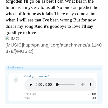
forgotten I'll go on as best I can What lies in the
future is a mystery to us all No one can predict the
wheel of fortune as it falls There may come a time
when I will see that I've been wrong But for now
this is my song And it's goodbye to love I'll say
goodbye to love
[MUSIC]http://palungjit.org/attachments/a.1140
378/[/MUSIC]
ไฟล์ที่แนบมา:
Goodbye to love.mp3
ขนาดไฟล์:
2.6 MB
เปิดดู:
584