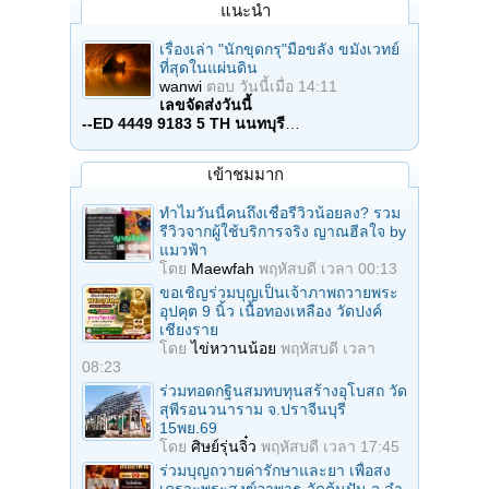
แนะนำ
เรื่องเล่า "นักขุดกรุ"มือขลัง ขมังเวทย์
ที่สุดในแผ่นดิน
wanwi
ตอบ
วันนี้เมื่อ 14:11
เลขจัดส่งวันนี้
--ED 4449 9183 5 TH นนทบุรี
…
เข้าชมมาก
ทำไมวันนี้คนถึงเชื่อรีวิวน้อยลง? รวม
รีวิวจากผู้ใช้บริการจริง ญาณฮีลใจ by
แมวฟ้า
โดย
Maewfah
พฤหัสบดี เวลา 00:13
ขอเชิญร่วมบุญเป็นเจ้าภาพถวายพระ
อุปคุต 9 นิ้ว เนื้อทองเหลือง วัดปงค์
เชียงราย
โดย
ไข่หวานน้อย
พฤหัสบดี เวลา
08:23
ร่วมทอดกฐินสมทบทุนสร้างอุโบสถ วัด
สุพีรอนวนาราม จ.ปราจีนบุรี
15พย.69
โดย
ศิษย์รุ่นจิ๋ว
พฤหัสบดี เวลา 17:45
ร่วมบุญถวายค่ารักษาและยา เพื่อสง
เคราะพระสงฆ์อาพาธ วัดต้นปัน จ.ลํา