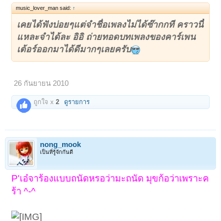
music_lover_man said:
↑
เคยได้ฟังบ่อยๆแต่จำชื่อเพลงไม่ได้ซ๊ากกที คราวนี้
แหละจำได้ละ อิอิ ถ่ายทอดบทเพลงของคาร์เพน
เต้อร์ออกมาได้ดีมากๆเลยครับ
26 กันยายน 2010
ถูกใจ x
2
ดูรายการ
nong_mook
เป็นที่รู้จักกันดี
P'เอ๋จาร้องแบบถนัดหรอว่ามะถนัด มุขก้อว่าเพราะค
ร้า ^-^