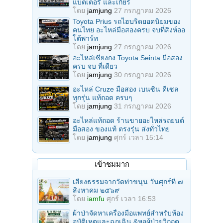
แบตเตอรี่ และเกียร์
โดย
jamjung
27 กรกฎาคม 2026
Toyota Prius รถไฮบริดยอดนิยมของ
คนไทย อะไหล่มือสองครบ จบที่สิงห์ออ
โต้พาร์ท
โดย
jamjung
27 กรกฎาคม 2026
อะไหล่เซียงกง Toyota Seinta มือสอง
ครบ จบ ที่เดียว
โดย
jamjung
30 กรกฎาคม 2026
อะไหล่ Cruze มือสอง เบนซิน ดีเซล
ทุกรุ่น แท้ถอด ครบๆ
โดย
jamjung
31 กรกฎาคม 2026
อะไหล่แท้ถอด ร้านขายอะไหล่รถยนต์
มือสอง ของแท้ ตรงรุ่น ส่งทั่วไทย
โดย
jamjung
ศุกร์ เวลา 15:14
เข้าชมมาก
เสียงธรรมจากวัดท่าขนุน วันศุกร์ที่ ๗
สิงหาคม ๒๕๖๙
โดย
iamfu
ศุกร์ เวลา 16:53
ผ้าป่าจัดหาเครื่องมือแพทย์สำหรับห้อง
อุบัติเหตุและฉุกเฉิน &หอผู้ป่วยวิกฤต...