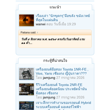
แนะนำ
เรื่องเล่า "นักขุดกรุ"มือขลัง ขมังเวทย์
ที่สุดในแผ่นดิน
wanwi
ตอบ
วันนี้เมื่อ 19:29
Pattana said:
↑
วันที่ ๙ สิงหาคม พ.ศ. ๒๕๖๙ ตรงกับวันอาทิตย์ แรม
๑๑ ค่ำ…
กระทู้ที่น่าสนใจ
เครื่องยนต์มือสอง Toyota 1NR-FE ,
Vios, Yaris เซียงกง ญี่ปุ่นราคา???
โดย
jamjung
27 กรกฎาคม 2026
รีวิวเครื่องยนต์ Toyota 2NR-FE
เครื่องยนต์ยอดนิยม ประหยัดน้ำมัน
มือสอง เซียงกง
โดย
jamjung
27 กรกฎาคม 2026
เจาะลึกการทำงานของรถยนต์ Hybrid
ระบบเครื่องยนต์ มอเตอร์ไฟฟ้า