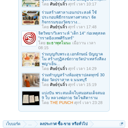
โดย
ศิษย์รุ่นจิ๋ว
ศุกร์ เวลา 10:17
ร่วมสร้างศาลาเอนกประสงค์ ใช้
ประกอบพิธีกรรมทางศาสนา จัด
กิจกรรมของวัดขวาง...
โดย
ศิษย์รุ่นจิ๋ว
ศุกร์ เวลา 17:48
จิตวิทยา/วิเคราะห์ "เด็ก 14" ก่อเหตุสลด
"กราดยิงเทพศิรินทร์"
โดย
ยะธาพุทโมนะ
เมื่อวาน เวลา
08:15
ร่วมบุญกับพระอ.เอกลักษณ์ ปัญญาค
โม สร้างกุฏิสงฆ์ถวายวัดป่าเทสรังสีดง
พญาเย็น...
โดย
ศิษย์รุ่นจิ๋ว
ศุกร์ เวลา 14:29
ร่วมทําบุญสร้างห้องสุขาปลดทุกข์ 30
ห้อง วัดปราสาท จ.นนทบุรี
โดย
ศิษย์รุ่นจิ๋ว
ศุกร์ เวลา 15:19
แบ่งปัน พระสมเด็จใบสมอสมเด็จสมอ
9 ใบ หลวงพ่อกวย วัดโฆสิตาราม
โดย
THE PUNCH
ศุกร์ เวลา 23:28
เว็บบอร์ด
...
ลงประกาศ ซื้อ-ขาย หรือทั่วไป