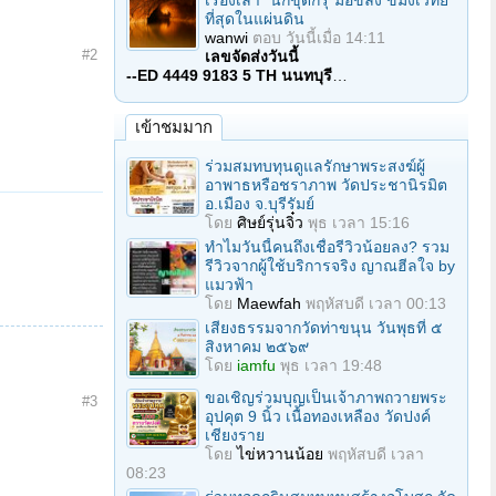
เรื่องเล่า "นักขุดกรุ"มือขลัง ขมังเวทย์
ที่สุดในแผ่นดิน
wanwi
ตอบ
วันนี้เมื่อ 14:11
#2
เลขจัดส่งวันนี้
--ED 4449 9183 5 TH นนทบุรี
…
เข้าชมมาก
ร่วมสมทบทุนดูแลรักษาพระสงฆ์ผู้
อาพาธหรือชราภาพ วัดประชานิรมิต
อ.เมือง จ.บุรีรัมย์
โดย
ศิษย์รุ่นจิ๋ว
พุธ เวลา 15:16
ทำไมวันนี้คนถึงเชื่อรีวิวน้อยลง? รวม
รีวิวจากผู้ใช้บริการจริง ญาณฮีลใจ by
แมวฟ้า
โดย
Maewfah
พฤหัสบดี เวลา 00:13
เสียงธรรมจากวัดท่าขนุน วันพุธที่ ๕
สิงหาคม ๒๕๖๙
โดย
iamfu
พุธ เวลา 19:48
ขอเชิญร่วมบุญเป็นเจ้าภาพถวายพระ
#3
อุปคุต 9 นิ้ว เนื้อทองเหลือง วัดปงค์
เชียงราย
โดย
ไข่หวานน้อย
พฤหัสบดี เวลา
08:23