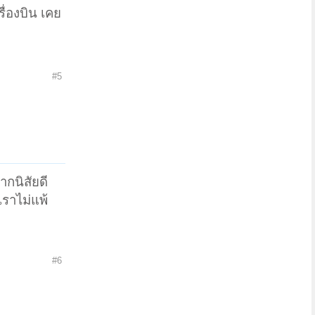
ื่องบิน เคย
#5
กนิสัยดี
ราไม่แพ้
#6