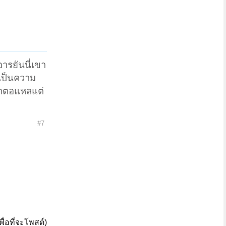
ารยันนี่เขา
นเป็นความ
หกตอแหลแต่
#7
ื่อที่จะโพสต์)