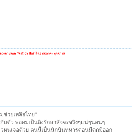
หลวงตาปลอด วัดหัวป่า มีเท่าไรเอาหมดค่ะ ทุกสภาพ
ยามช่วยเหลือไทย"
อกับตัว พ่อผมเป็นลิงรักษาสัจจะจริงๆแน่ๆนอนๆ
ล้วหนูเจอด้วย คนนี้เป็นนักบินทหารตอนมีตกมีออก