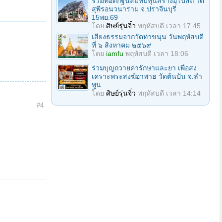
ร่วมทอดกฐินสมทบทุนสร้างอุโบสถ วัด
สุพีรอนวนาราม จ.ปราจีนบุรี
15พย.69
โดย
ศิษย์รุ่นจิ๋ว
พฤหัสบดี เวลา 17:45
เสียงธรรมจากวัดท่าขนุน วันพฤหัสบดี
ที่ ๖ สิงหาคม ๒๕๖๙
โดย
iamfu
พฤหัสบดี เวลา 18:06
ร่วมบุญถวายค่ารักษาและยา เพื่อสง
เคราะพระสงฆ์อาพาธ วัดต้นปัน จ.ลํา
พูน
โดย
ศิษย์รุ่นจิ๋ว
พฤหัสบดี เวลา 14:14
#4