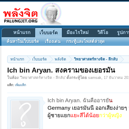
หน้าแรก
มีอะไรใหม่
วิดีโอ
รูปภา
เว็บบอร์ด
ค้นหาในเว็บบอร์ด
เรื่องเด่น
กระทู้และโพสต์ล่าสุด
หน้าแรก
เว็บบอร์ด
พลังจิต
วิทยาศาสตร์ทางจิต - ลึกลับ
Ich bin Aryan. สงครามของเยอรมัน
ในห้อง '
วิทยาศาสตร์ทางจิต - ลึกลับ
' ตั้งกระทู้โดย
samsak
,
17 ธันวาคม 20
แท็ก:
เพิ่มแท็ก
Ich bin Aryan. ฉันคืออารย
ัน
Germany เยอรมันนี ออกเสียงง่ายๆ
ผู้ชายแยก
แยะสีได้น้อย
กว่า
ผู้หญิง