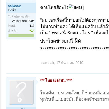
samsak
ชายไทยสีอะไร
สมาชิก
วันที่สมัครสมาชิก:
"ผม เอาเรื่องนี้มาบอกไม่ต้องการมาปลุ
25 สิงหาคม 2005
ไม่นานท่านคง ได้เห็นแน่ครับ
แล้วถ
โพสต์:
113
ค่าพลัง:
+14
เป็น " พระศรีอริยะเมตไตร " เพื่ออะ
ผิด
ประโยคข้างบนนี้
xxxxxxxxxxxxxxxxxxxxxxxxxxxxxxx
samsak
,
17 ธันวาคม 2010
*** ไทย เยอรมัน ****
ในอดีต...ประเทศไทย ก็ช่วยเหลือเย
ทุกวันนี้....เยอรมัน ก็ยังจดจำพยาย