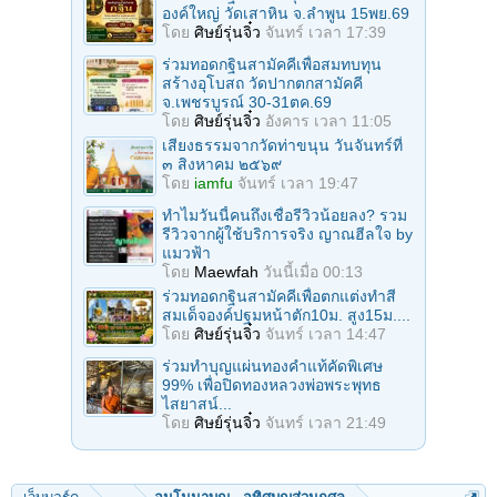
องค์ใหญ่ วัดเสาหิน จ.ลําพูน 15พย.69
โดย
ศิษย์รุ่นจิ๋ว
จันทร์ เวลา 17:39
ร่วมทอดกฐินสามัคคีเพื่อสมทบทุน
สร้างอุโบสถ วัดปากตกสามัคคี
จ.เพชรบูรณ์ 30-31ตค.69
โดย
ศิษย์รุ่นจิ๋ว
อังคาร เวลา 11:05
เสียงธรรมจากวัดท่าขนุน วันจันทร์ที่
๓ สิงหาคม ๒๕๖๙
โดย
iamfu
จันทร์ เวลา 19:47
ทำไมวันนี้คนถึงเชื่อรีวิวน้อยลง? รวม
รีวิวจากผู้ใช้บริการจริง ญาณฮีลใจ by
แมวฟ้า
โดย
Maewfah
วันนี้เมื่อ 00:13
ร่วมทอดกฐินสามัคคีเพื่อตกแต่งทำสี
สมเด็จองค์ปฐมหน้าตัก10ม. สูง15ม....
โดย
ศิษย์รุ่นจิ๋ว
จันทร์ เวลา 14:47
ร่วมทําบุญแผ่นทองคำแท้คัดพิเศษ
99% เพื่อปิดทองหลวงพ่อพระพุทธ
ไสยาสน์...
โดย
ศิษย์รุ่นจิ๋ว
จันทร์ เวลา 21:49