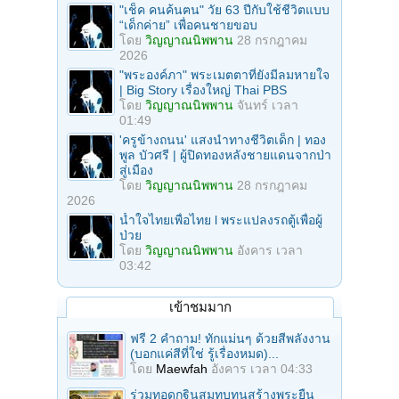
"เช็ค คนค้นฅน" วัย 63 ปีกับใช้ชีวิตแบบ
“เด็กค่าย” เพื่อคนชายขอบ
โดย
วิญญาณนิพพาน
28 กรกฎาคม
2026
"พระองค์ภา" พระเมตตาที่ยังมีลมหายใจ
| Big Story เรื่องใหญ่ Thai PBS
โดย
วิญญาณนิพพาน
จันทร์ เวลา
01:49
'ครูข้างถนน' แสงนำทางชีวิตเด็ก | ทอง
พูล บัวศรี | ผู้ปิดทองหลังชายแดนจากป่า
สู่เมือง
โดย
วิญญาณนิพพาน
28 กรกฎาคม
2026
น้ำใจไทยเพื่อไทย l พระแปลงรถตู้เพื่อผู้
ป่วย
โดย
วิญญาณนิพพาน
อังคาร เวลา
03:42
เข้าชมมาก
ฟรี 2 คำถาม! ทักแม่นๆ ด้วยสีพลังงาน
(บอกแค่สีที่ใช่ รู้เรื่องหมด)...
โดย
Maewfah
อังคาร เวลา 04:33
ร่วมทอดกฐินสมทบทุนสร้างพระยืน