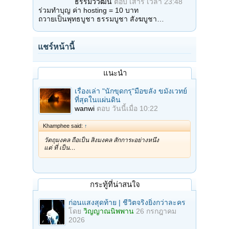
ธรรมวิวัฒน์
ตอบ
เสาร์ เวลา 23:48
ร่วมทำบุญ ค่า hosting = 10 บาท
ถวายเป็นพุทธบูชา ธรรมบูชา สังฆบูชา…
แชร์หน้านี้
แนะนำ
เรื่องเล่า "นักขุดกรุ"มือขลัง ขมังเวทย์
ที่สุดในแผ่นดิน
wanwi
ตอบ
วันนี้เมื่อ 10:22
Khamphee said:
↑
วัตถุมงคล ถือเป็น สิ่งมงคล สักการะอย่างหนึ่ง
แต่ ที่ เป็น…
กระทู้ที่น่าสนใจ
ก่อนแสงสุดท้าย | ชีวิตจริงยิ่งกว่าละคร
โดย
วิญญาณนิพพาน
26 กรกฎาคม
2026