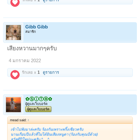
Gibb Gibb
สมาชิก
เสียงหวานมากๆครับ
4 มกราคม 2022
รักเลย x
1
ดูรายการ
✿ⓈⓘⓉⓐ✿
ผู้ดูแลเว็บบอร์ด
ผู้ดูแลเว็บบอร์ด
mead said:
↑
เข้าไปฟังมาล่ะครับ ร้องกันเพราะพริ๊งเชียวครับ
นานเกือบปีแล้วที่ไม่ได้ยินเสียงหนูตา (ร้องกับคุณบีด้วย)
สวัสดีปีใหม่นะครับ ^__^