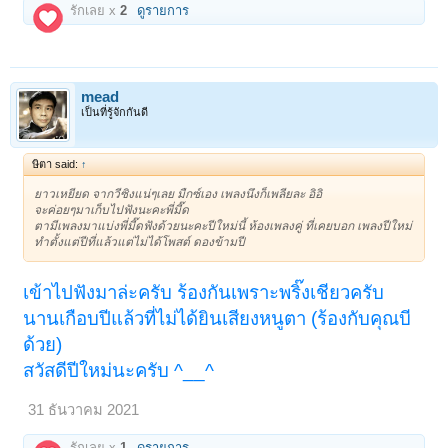
รักเลย x
2
ดูรายการ
mead
เป็นที่รู้จักกันดี
ษิตา said:
↑
ยาวเหยียด จากวีซิงแน่ๆเลย มืกซ์เอง เพลงนึงก็เพลียละ อิอิ
จะค่อยๆมาเก็บไปฟังนะคะพี่มี๊ด
ตามีเพลงมาแบ่งพี่มี๊ดฟังด้วยนะคะปีใหม่นี้ ห้องเพลงคู่ ที่เคยบอก เพลงปีใหม่
ทำตั้งแต่ปีที่แล้วแต่ไม่ได้โพสต์ ดองข้ามปี
เข้าไปฟังมาล่ะครับ ร้องกันเพราะพริ๊งเชียวครับ
นานเกือบปีแล้วที่ไม่ได้ยินเสียงหนูตา (ร้องกับคุณบี
ด้วย)
สวัสดีปีใหม่นะครับ ^__^
31 ธันวาคม 2021
รักเลย x
1
ดูรายการ