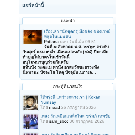
แชร์หน้านี้
แนะนำ
เรื่องเล่า "นักขุดกรุ"มือขลัง ขมังเวทย์
ที่สุดในแผ่นดิน
Pattana
ตอบ
วันนี้เมื่อ 09:51
วันที่ ๗ สิงหาคม พ.ศ. ๒๕๖๙ ตรงกับ
วันศุกร์ แรม ๙ ค่ำ เดือนแปดหลัง (๘๘) ปีมะเมีย
ทำบุญใส่บาตรในเช้าวันนี้
อนุโมทนาบุญร่วมกันครับ
สุทินนัง วะตะเม ทานัง อาสะวักขะยาวะหัง
นิพพานะ ปัจจะโย โหตุ ปัจจุบันเนกาเล…
กระทู้ที่น่าสนใจ
ให้พรุ่งนี้...สว่างกลางเรา | Kokan
Numsay
โดย
mead
26 กรกฎาคม 2026
เพลง รักเหมือนเหล็กไหล ชรัมภ์ เทพชัย
โดย
sam_sbcc
30 กรกฎาคม 2026
เพลง รักด้วยเลือด ธานินทร์ อินทรเทพ