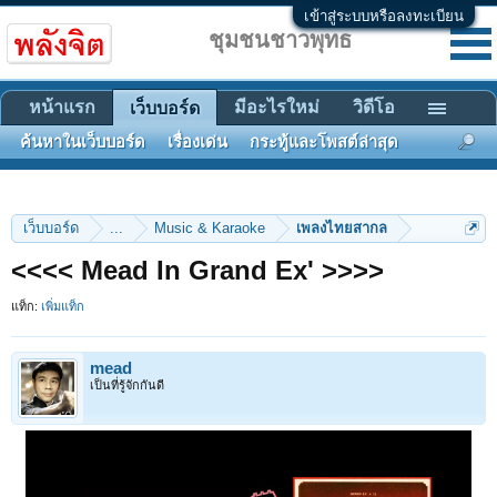
เข้าสู่ระบบหรือลงทะเบียน
ชุมชนชาวพุทธ
หน้าแรก
มีอะไรใหม่
วิดีโอ
เว็บบอร์ด
ค้นหาในเว็บบอร์ด
เรื่องเด่น
กระทู้และโพสต์ล่าสุด
เว็บบอร์ด
...
Music & Karaoke
เพลงไทยสากล
<<<< Mead In Grand Ex' >>>>
แท็ก:
เพิ่มแท็ก
mead
เป็นที่รู้จักกันดี