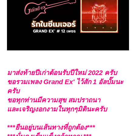
มาส่งท้ายปีเก่าต้อนรับปีใหม่ 2022 ครับ
ขอรวมเพลง Grand Ex' ไว้สัก 1 อัลบั๊มนะ
ครับ
ขอทุกท่านมีความสุข สมปราถนา
และเจริญงอกงามในทุกๆมิตินะครับ
***ยืนอยู่บนเส้นทางที่ถูกต้อง***