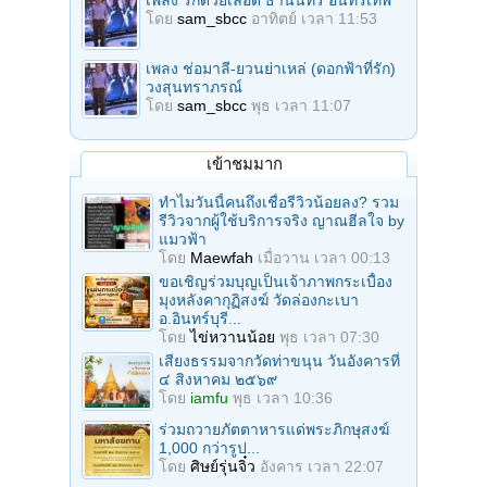
โดย
sam_sbcc
อาทิตย์ เวลา 11:53
เพลง ช่อมาลี-ยวนย่าเหล่ (ดอกฟ้าที่รัก)
วงสุนทราภรณ์
โดย
sam_sbcc
พุธ เวลา 11:07
เข้าชมมาก
ทำไมวันนี้คนถึงเชื่อรีวิวน้อยลง? รวม
รีวิวจากผู้ใช้บริการจริง ญาณฮีลใจ by
แมวฟ้า
โดย
Maewfah
เมื่อวาน เวลา 00:13
ขอเชิญร่วมบุญเป็นเจ้าภาพกระเบื้อง
มุงหลังคากุฏิสงฆ์ วัดล่องกะเบา
อ.อินทร์บุรี...
โดย
ไข่หวานน้อย
พุธ เวลา 07:30
เสียงธรรมจากวัดท่าขนุน วันอังคารที่
๔ สิงหาคม ๒๕๖๙
โดย
iamfu
พุธ เวลา 10:36
ร่วมถวายภัตตาหารแด่พระภิกษุสงฆ์
1,000 กว่ารูป...
โดย
ศิษย์รุ่นจิ๋ว
อังคาร เวลา 22:07