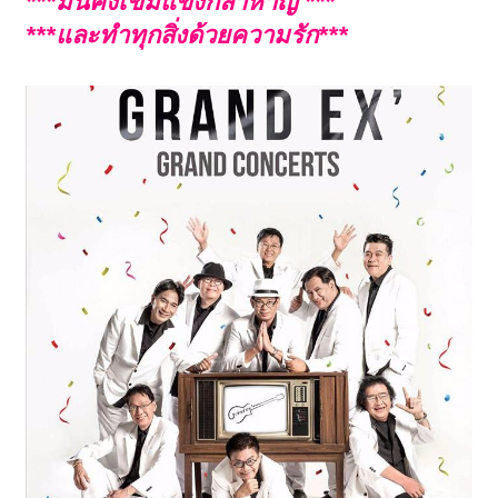
***ม้่นคงเข็มแข็งกล้าหาญ ***
***และทำทุกสิ่งด้วยความรัก***