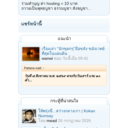
ร่วมทำบุญ ค่า hosting = 10 บาท
ถวายเป็นพุทธบูชา ธรรมบูชา สังฆบูชา…
แชร์หน้านี้
แนะนำ
เรื่องเล่า "นักขุดกรุ"มือขลัง ขมังเวทย์
ที่สุดในแผ่นดิน
wanwi
ตอบ
วันนี้เมื่อ 09:41
Pattana said:
↑
วันที่ ๘ สิงหาคม พ.ศ. ๒๕๖๙ ตรงกับวันเสาร์ แรม ๑๐
ค่ำ…
กระทู้ที่น่าสนใจ
ให้พรุ่งนี้...สว่างกลางเรา | Kokan
Numsay
โดย
mead
26 กรกฎาคม 2026