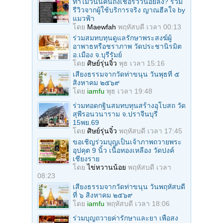
ทำไมวันนี้คนถึงเชื่อรีวิวน้อยลง? รวม
รีวิวจากผู้ใช้บริการจริง ญาณฮีลใจ by
แมวฟ้า
โดย
Maewfah
พฤหัสบดี เวลา 00:13
ร่วมสมทบทุนดูแลรักษาพระสงฆ์ผู้
อาพาธหรือชราภาพ วัดประชานิรมิต
อ.เมือง จ.บุรีรัมย์
โดย
ศิษย์รุ่นจิ๋ว
พุธ เวลา 15:16
เสียงธรรมจากวัดท่าขนุน วันพุธที่ ๕
สิงหาคม ๒๕๖๙
โดย
iamfu
พุธ เวลา 19:48
ร่วมทอดกฐินสมทบทุนสร้างอุโบสถ วัด
สุพีรอนวนาราม จ.ปราจีนบุรี
15พย.69
โดย
ศิษย์รุ่นจิ๋ว
พฤหัสบดี เวลา 17:45
ขอเชิญร่วมบุญเป็นเจ้าภาพถวายพระ
อุปคุต 9 นิ้ว เนื้อทองเหลือง วัดปงค์
เชียงราย
โดย
ไข่หวานน้อย
พฤหัสบดี เวลา
08:23
เสียงธรรมจากวัดท่าขนุน วันพฤหัสบดี
ที่ ๖ สิงหาคม ๒๕๖๙
โดย
iamfu
พฤหัสบดี เวลา 18:06
ร่วมบุญถวายค่ารักษาและยา เพื่อสง