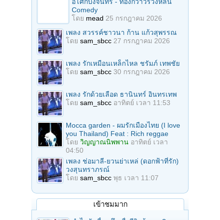
อโศกบังจันทร์ - ทองกวาวร่วงหล่น
Comedy
โดย
mead
25 กรกฎาคม 2026
เพลง สวรรค์ชาวนา ก้าน แก้วสุพรรณ
โดย
sam_sbcc
27 กรกฎาคม 2026
เพลง รักเหมือนเหล็กไหล ชรัมภ์ เทพชัย
โดย
sam_sbcc
30 กรกฎาคม 2026
เพลง รักด้วยเลือด ธานินทร์ อินทรเทพ
โดย
sam_sbcc
อาทิตย์ เวลา 11:53
Mocca garden - ผมรักเมืองไทย (I love
you Thailand) Feat : Rich reggae
โดย
วิญญาณนิพพาน
อาทิตย์ เวลา
04:50
เพลง ช่อมาลี-ยวนย่าเหล่ (ดอกฟ้าที่รัก)
วงสุนทราภรณ์
โดย
sam_sbcc
พุธ เวลา 11:07
เข้าชมมาก