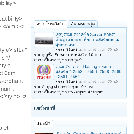
ility>
tibility>
จากเว็บพลังจิต
อัพเดทล่าสุด
 </xml><!
เชิญร่วมบริจาคซื้อ Server สำหรับ
เป็นฐานข้อมูล เพื่อเว็บพลังจิตเผยแผ่
พุทธศาสนา
le> st1\:*
ธรรมวิวัฒน์
ตอบ
เสาร์ เวลา 23:48
ร่วมบุญซื้อ Server เวปพลังจิต 10 บาท
ns */
ถวายเป็นพุทธบูชา สาธุครับ…
tyle-
ร่วมบริจาค ค่า Hosting ของเว็บ
พลังจิต ปี 2552 ...2558 -2559 -2560
pt 0cm
- 2561 -2564
w-orphan;
ธรรมวิวัฒน์
ตอบ
เสาร์ เวลา 23:48
ร่วมทำบุญ ค่า hosting = 10 บาท
oman";
ถวายเป็นพุทธบูชา ธรรมบูชา สังฆบูชา…
/style> <!
แชร์หน้านี้
แนะนำ
let