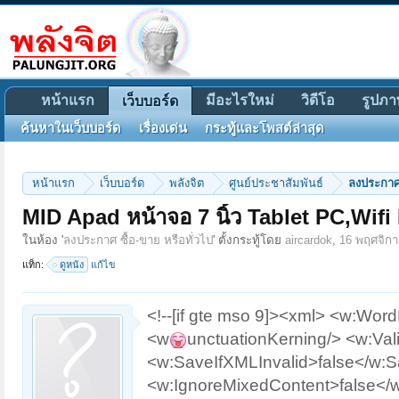
หน้าแรก
มีอะไรใหม่
วิดีโอ
รูปภา
เว็บบอร์ด
ค้นหาในเว็บบอร์ด
เรื่องเด่น
กระทู้และโพสต์ล่าสุด
หน้าแรก
เว็บบอร์ด
พลังจิต
ศูนย์ประชาสัมพันธ์
ลงประกาศ 
MID Apad หน้าจอ 7 นิ้ว Tablet PC,Wifi
ในห้อง '
ลงประกาศ ซื้อ-ขาย หรือทั่วไป
' ตั้งกระทู้โดย
aircardok
,
16 พฤศจิก
แท็ก:
ดูหนัง
แก้ไข
<!--[if gte mso 9]><xml> <w:
<w
unctuationKerning/> <w:Va
<w:SaveIfXMLInvalid>false</w:S
<w:IgnoreMixedContent>false</