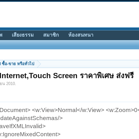
พ
เสียงธรรม
สมาชิก
ห้องสนทนา
ซื้อ-ขาย หรือทั่วไป
 Internet,Touch Screen ราคาพิเศษ ส่งฟรี
ายน 2010
.
WordDocument> <w:View>Normal</w:View> <w:Zoom>
lidateAgainstSchemas/>
aveIfXMLInvalid>
w:IgnoreMixedContent>