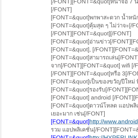
[/FONT][FONT=&quot]หน้าจอ 7 น
[/FONT]
[FONT=&quot]พกพาสะดวก น้ำหนักเ
[FONT=&quot]คุ้มสุด ๆ ไม่ว่าจะ[
[/FONT][FONT=&quot][/FONT]
[FONT=&quot]อ่านข่าว[/FONT][F
[FONT=&quot], [/FONT][FONT=&quo
[FONT=&quot]สามารถเล่น[/FONT][
จาก[/FONT][FONT=&quot] wifi [
[/FONT][FONT=&quot]หรือ 3[/FO
[FONT=&quot]เป็นของขวัญปีใหม่ ที
[FONT=&quot]รองรับ[/FONT][FO
[FONT=&quot] android [/FONT][
[FONT=&quot]ดาวน์โหลด แอปพลิเ
เยอะมาก เช่น[/FONT]
[FONT=&quot]
http://www.androi
รวม แอปพลิเคชั่น[/FONT][FONT=&
[FONT=&quot]
http://HYPERLINK