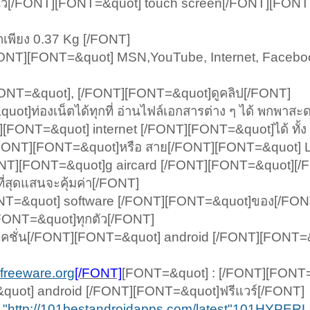
ิ้ว[/FONT][FONT=&quot] touch screen[/FONT][FONT
พียง 0.37 Kg [/FONT]
/FONT][FONT=&quot] MSN,YouTube, Internet, Facebook
ONT=&quot], [/FONT][FONT=&quot]ดูคลิป[/FONT]
t]ท่องเน็ตได้ทุกที่ อ่านไฟล์เอกสารต่าง ๆ ได้ พกพาส
FONT=&quot] internet [/FONT][FONT=&quot]ได้ ทั้ง
/FONT][FONT=&quot]หรือ สาย[/FONT][FONT=&quot]
NT][FONT=&quot]g aircard [/FONT][FONT=&quot][/
่สุดแสนจะคุ้มค่า[/FONT]
NT=&quot] software [/FONT][FONT=&quot]ของ[/FON
FONT=&quot]ทุกตัว[/FONT]
คชั่น[/FONT][FONT=&quot] android [/FONT][FONT=&
dfreeware.org
[/FONT]
[FONT=&quot] : [/FONT][FONT=
quot] android [/FONT][FONT=&quot]ฟรีแวร์[/FONT]
 "http://101bestandroidapps.com/latest"101HYPER