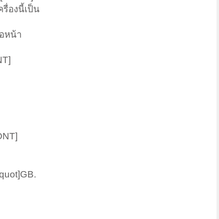
องนี้เป็น
อหน้า
NT]
ONT]
quot]GB.