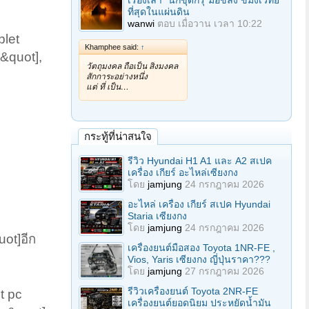
เรื่องเล่า "นักขุดกรุ"มือขลัง ขมังเวทย์
ที่สุดในแผ่นดิน
wanwi
ตอบ
เมื่อวาน เวลา 10:22
let
Khamphee said:
↑
&quot],
วัตถุมงคล ถือเป็น สิ่งมงคล
สักการะอย่างหนึ่ง
แต่ ที่ เป็น…
กระทู้ที่น่าสนใจ
รีวิว Hyundai H1 A1 และ A2 สเปค
เครื่อง เกียร์ อะไหล่เซียงกง
โดย
jamjung
24 กรกฎาคม 2026
อะไหล่ เครื่อง เกียร์ สเปค Hyundai
Staria เซียงกง
โดย
jamjung
24 กรกฎาคม 2026
ot]อีก
เครื่องยนต์มือสอง Toyota 1NR-FE ,
Vios, Yaris เซียงกง ญี่ปุ่นราคา???
โดย
jamjung
27 กรกฎาคม 2026
รีวิวเครื่องยนต์ Toyota 2NR-FE
t pc
เครื่องยนต์ยอดนิยม ประหยัดน้ำมัน