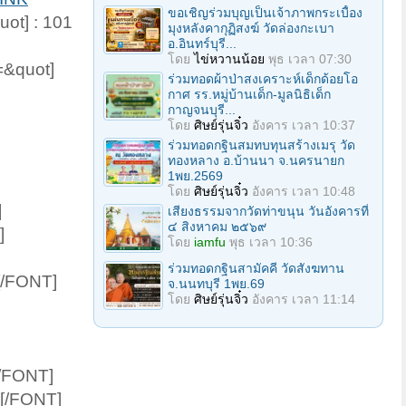
ขอเชิญร่วมบุญเป็นเจ้าภาพกระเบื้อง
ot] : 101
มุงหลังคากุฏิสงฆ์ วัดล่องกะเบา
อ.อินทร์บุรี...
โดย
ไข่หวานน้อย
พุธ เวลา 07:30
=&quot]
ร่วมทอดผ้าป่าสงเคราะห์เด็กด้อยโอ
กาศ รร.หมู่บ้านเด็ก-มูลนิธิเด็ก
กาญจนบุรี...
โดย
ศิษย์รุ่นจิ๋ว
อังคาร เวลา 10:37
ร่วมทอดกฐินสมทบทุนสร้างเมรุ วัด
ทองหลาง อ.บ้านนา จ.นครนายก
1พย.2569
โดย
ศิษย์รุ่นจิ๋ว
อังคาร เวลา 10:48
]
เสียงธรรมจากวัดท่าขนุน วันอังคารที่
๔ สิงหาคม ๒๕๖๙
]
โดย
iamfu
พุธ เวลา 10:36
ร่วมทอดกฐินสามัคคี วัดสังฆทาน
[/FONT]
จ.นนทบุรี 1พย.69
โดย
ศิษย์รุ่นจิ๋ว
อังคาร เวลา 11:14
[/FONT]
 [/FONT]