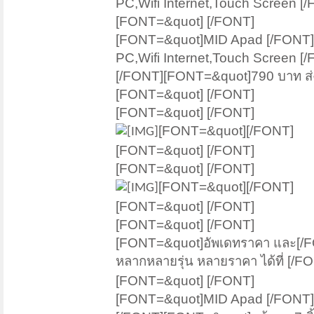
PC,Wifi Internet,Touch Screen [
[FONT=&quot] [/FONT]
[FONT=&quot]MID Apad [/FONT][
PC,Wifi Internet,Touch Screen 
[/FONT][FONT=&quot]790 บาท ส่
[FONT=&quot] [/FONT]
[FONT=&quot] [/FONT]
[FONT=&quot][/FONT]
[FONT=&quot] [/FONT]
[FONT=&quot] [/FONT]
[FONT=&quot][/FONT]
[FONT=&quot] [/FONT]
[FONT=&quot] [/FONT]
[FONT=&quot]อัพเดทราคา และ[/
หลากหลายรุ่น หลายราคา ได้ที่ [/F
[FONT=&quot] [/FONT]
[FONT=&quot]MID Apad [/FONT]