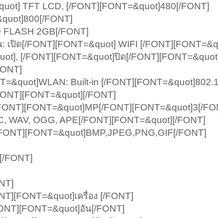
uot] TFT LCD, [/FONT][FONT=&quot]480[/FONT]
quot]800[/FONT]
 FLASH 2GB[/FONT]
: เปิด[/FONT][FONT=&quot] WIFI [/FONT][FONT=&qu
ot], [/FONT][FONT=&quot]ปิด[/FONT][FONT=&quot]
FONT]
=&quot]WLAN: Built-in [/FONT][FONT=&quot]802.1
FONT][FONT=&quot][/FONT]
บ:[/FONT][FONT=&quot]MP[/FONT][FONT=&quot]3[/FO
C, WAV, OGG, APE[/FONT][FONT=&quot][/FONT]
: [/FONT][FONT=&quot]BMP,JPEG,PNG,GIF[/FONT]
 [/FONT]
NT]
NT][FONT=&quot]เครื่อง [/FONT]
FONT][FONT=&quot]อัน[/FONT]