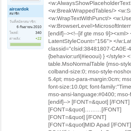
<w:AlwaysShowPlaceholderText>
aircardok
<w:BreakWrappedTables/> <w:Sn
สมาชิก
<w:WrapTextWithPunct/> <w:Us
วันที่สมัครสมาชิก:
<w:BrowserLevel>MicrosoftInte
6 กันยายน 2010
[endif]--><!--[if gte mso 9]><xm
โพสต์:
340
ค่าพลัง:
+22
LatentStyleCount="156"> </w:Late
classid="clsid:38481807-CA0E-4
{behavior:url(#ieooui) } </style> <!
table.MsoNormalTable {mso-style
colband-size:0; mso-style-nosho
5.4pt; mso-para-margin:0cm; ms
font-size:10.0pt; font-family:"T
mso-ansi-language:#0400; mso-fa
[endif]--> [FONT=&quot] [/FONT]
[FONT=&quot]………[/FONT]
[FONT=&quot] [/FONT]
[FONT=&quot]MID Apad [/FONT][