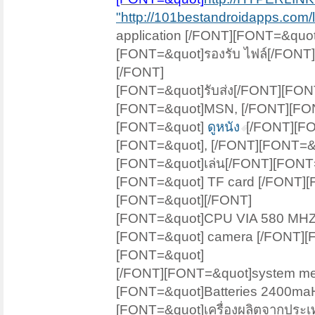
"http://101bestandroidapps.com/
application [/FONT][FONT=&quo
[FONT=&quot]รองรับ ไฟล์[/FONT
[/FONT]
[FONT=&quot]รับส่ง[/FONT][FON
[FONT=&quot]MSN, [/FONT][FON
[FONT=&quot]
ดูหนัง
[/FONT][F
[FONT=&quot], [/FONT][FONT=&q
[FONT=&quot]เล่น[/FONT][FONT
[FONT=&quot] TF card [/FONT]
[FONT=&quot][/FONT]
[FONT=&quot]CPU VIA 580 MHZ. 
[FONT=&quot] camera [/FONT][
[FONT=&quot]
[/FONT][FONT=&quot]system me
[FONT=&quot]Batteries 2400maH [
[FONT=&quot]เครื่องผลิตจากประเท