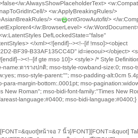
false</w:AlwaysShowPlaceholderText> <w:Compatib
apToGridInCell/> <w:ApplyBreakingRules/>
eAsianBreakRules/> <w
ontGrowAutofit/> </w:Compa
rnetExplorer4</w:BrowserLevel> </w:WordDocument>
l> <w:LatentStyles DefLockedState="false"
ntStyles> </xml><![endif]--><!--[if !mso]><object
2D2-BF39-B33AF135CC4D" id=ieooui></object> <sty
[endif]--><!--[if gte mso 10]> <style> /* Style Definitio
-name:ตารางปกติ; mso-tstyle-rowband-size:0; mso-ts
w:yes; mso-style-parent:""; mso-padding-alt:0cm 5.4
o-para-margin-bottom:.0001pt; mso-pagination:wido
imes New Roman"; mso-bidi-font-family:"Times New R
reast-language:#0400; mso-bidi-language:#0400;} <
FONT=&quot]หน้าจอ 7 นิ้ว[/FONT][FONT=&quot] Tab