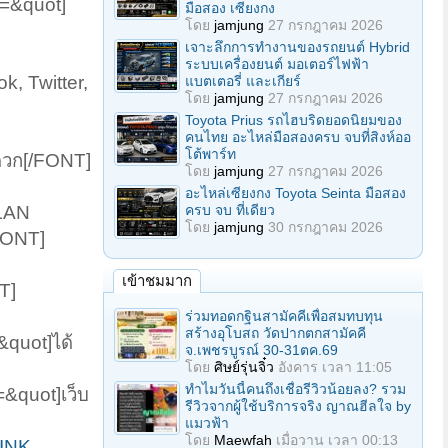
=&quot]
มือสอง เซียงกง
โดย
jamjung
27 กรกฎาคม 2026
เจาะลึกการทำงานของรถยนต์ Hybrid
ระบบเครื่องยนต์ มอเตอร์ไฟฟ้า
, Twitter,
แบตเตอรี่ และเกียร์
โดย
jamjung
27 กรกฎาคม 2026
Toyota Prius รถไฮบริดยอดนิยมของ
คนไทย อะไหล่มือสองครบ จบที่สิงห์ออ
โต้พาร์ท
ะดวก[/FONT]
โดย
jamjung
27 กรกฎาคม 2026
อะไหล่เซียงกง Toyota Seinta มือสอง
ครบ จบ ที่เดียว
 LAN
โดย
jamjung
30 กรกฎาคม 2026
FONT]
เข้าชมมาก
T]
ร่วมทอดกฐินสามัคคีเพื่อสมทบทุน
สร้างอุโบสถ วัดปากตกสามัคคี
quot]ได้
จ.เพชรบูรณ์ 30-31ตค.69
โดย
ศิษย์รุ่นจิ๋ว
อังคาร เวลา 11:05
ทำไมวันนี้คนถึงเชื่อรีวิวน้อยลง? รวม
&quot]เว็บ
รีวิวจากผู้ใช้บริการจริง ญาณฮีลใจ by
แมวฟ้า
โดย
Maewfah
เมื่อวาน เวลา 00:13
LINK