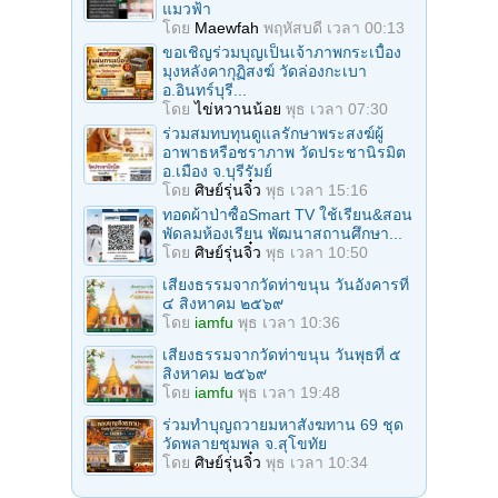
แมวฟ้า
โดย
Maewfah
พฤหัสบดี เวลา 00:13
ขอเชิญร่วมบุญเป็นเจ้าภาพกระเบื้อง
มุงหลังคากุฏิสงฆ์ วัดล่องกะเบา
อ.อินทร์บุรี...
โดย
ไข่หวานน้อย
พุธ เวลา 07:30
ร่วมสมทบทุนดูแลรักษาพระสงฆ์ผู้
อาพาธหรือชราภาพ วัดประชานิรมิต
อ.เมือง จ.บุรีรัมย์
โดย
ศิษย์รุ่นจิ๋ว
พุธ เวลา 15:16
ทอดผ้าป่าซื้อSmart TV ใช้เรียน&สอน
พัดลมห้องเรียน พัฒนาสถานศึกษา...
โดย
ศิษย์รุ่นจิ๋ว
พุธ เวลา 10:50
เสียงธรรมจากวัดท่าขนุน วันอังคารที่
๔ สิงหาคม ๒๕๖๙
โดย
iamfu
พุธ เวลา 10:36
เสียงธรรมจากวัดท่าขนุน วันพุธที่ ๕
สิงหาคม ๒๕๖๙
โดย
iamfu
พุธ เวลา 19:48
ร่วมทําบุญถวายมหาสังฆทาน 69 ชุด
วัดพลายชุมพล จ.สุโขทัย
โดย
ศิษย์รุ่นจิ๋ว
พุธ เวลา 10:34