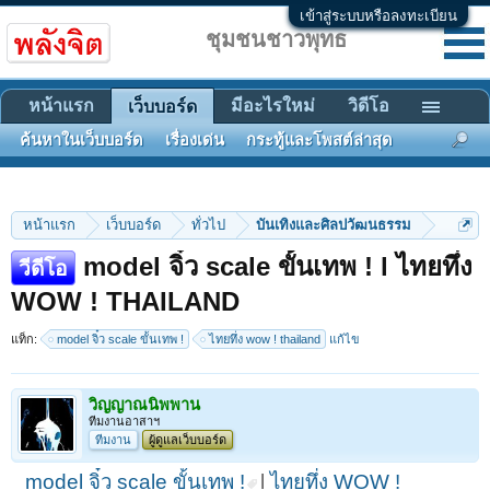
เข้าสู่ระบบหรือลงทะเบียน
ชุมชนชาวพุทธ
หน้าแรก
มีอะไรใหม่
วิดีโอ
เว็บบอร์ด
ค้นหาในเว็บบอร์ด
เรื่องเด่น
กระทู้และโพสต์ล่าสุด
หน้าแรก
เว็บบอร์ด
ทั่วไป
บันเทิงและศิลปวัฒนธรรม
model จิ๋ว scale ขั้นเทพ ! l ไทยทึ่ง
วีดีโอ
WOW ! THAILAND
แท็ก:
model จิ๋ว scale ขั้นเทพ !
ไทยทึ่ง wow ! thailand
แก้ไข
วิญญาณนิพพาน
ทีมงานอาสาฯ
ทีมงาน
ผู้ดูแลเว็บบอร์ด
model จิ๋ว scale ขั้นเทพ !
l
ไทยทึ่ง WOW !