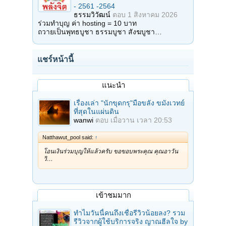
- 2561 -2564
ธรรมวิวัฒน์
ตอบ
1 สิงหาคม 2026
ร่วมทำบุญ ค่า hosting = 10 บาท
ถวายเป็นพุทธบูชา ธรรมบูชา สังฆบูชา…
แชร์หน้านี้
แนะนำ
เรื่องเล่า "นักขุดกรุ"มือขลัง ขมังเวทย์
ที่สุดในแผ่นดิน
wanwi
ตอบ
เมื่อวาน เวลา 20:53
Natthawut_pool said:
↑
โอนเงินร่วมบุญให้แล้วครับ ขอขอบพระคุณ คุณอาวัน
วิ…
เข้าชมมาก
ทำไมวันนี้คนถึงเชื่อรีวิวน้อยลง? รวม
รีวิวจากผู้ใช้บริการจริง ญาณฮีลใจ by