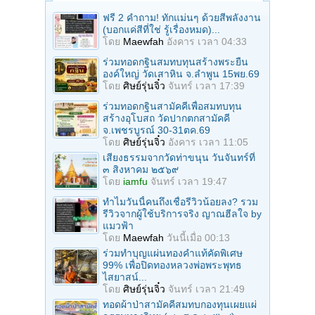
ฟรี 2 คำถาม! ทักแม่นๆ ด้วยสีพลังงาน
(บอกแค่สีที่ใช่ รู้เรื่องหมด)...
โดย
Maewfah
อังคาร เวลา 04:33
ร่วมทอดกฐินสมทบทุนสร้างพระยืน
องค์ใหญ่ วัดเสาหิน จ.ลําพูน 15พย.69
โดย
ศิษย์รุ่นจิ๋ว
จันทร์ เวลา 17:39
ร่วมทอดกฐินสามัคคีเพื่อสมทบทุน
สร้างอุโบสถ วัดปากตกสามัคคี
จ.เพชรบูรณ์ 30-31ตค.69
โดย
ศิษย์รุ่นจิ๋ว
อังคาร เวลา 11:05
เสียงธรรมจากวัดท่าขนุน วันจันทร์ที่
๓ สิงหาคม ๒๕๖๙
โดย
iamfu
จันทร์ เวลา 19:47
ทำไมวันนี้คนถึงเชื่อรีวิวน้อยลง? รวม
รีวิวจากผู้ใช้บริการจริง ญาณฮีลใจ by
แมวฟ้า
โดย
Maewfah
วันนี้เมื่อ 00:13
ร่วมทําบุญแผ่นทองคำแท้คัดพิเศษ
99% เพื่อปิดทองหลวงพ่อพระพุทธ
ไสยาสน์...
โดย
ศิษย์รุ่นจิ๋ว
จันทร์ เวลา 21:49
ทอดผ้าป่าสามัคคีสมทบกองทุนเผยแผ่