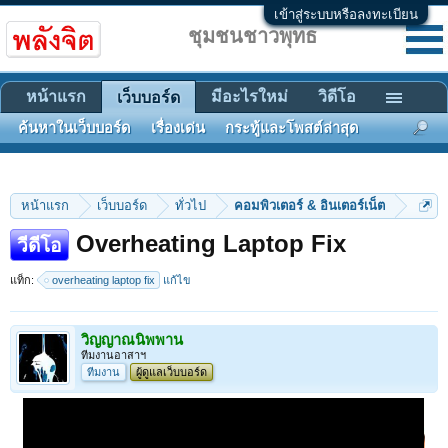
เข้าสู่ระบบหรือลงทะเบียน
ชุมชนชาวพุทธ
หน้าแรก
มีอะไรใหม่
วิดีโอ
เว็บบอร์ด
ค้นหาในเว็บบอร์ด
เรื่องเด่น
กระทู้และโพสต์ล่าสุด
หน้าแรก
เว็บบอร์ด
ทั่วไป
คอมพิวเตอร์ & อินเตอร์เน็ต
Overheating Laptop Fix
วีดีโอ
แท็ก:
overheating laptop fix
แก้ไข
วิญญาณนิพพาน
ทีมงานอาสาฯ
ทีมงาน
ผู้ดูแลเว็บบอร์ด