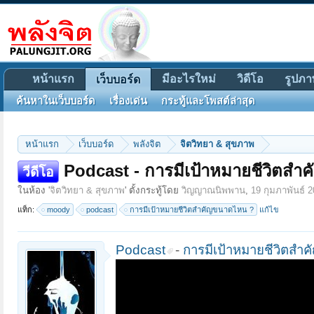
หน้าแรก
มีอะไรใหม่
วิดีโอ
รูปภา
เว็บบอร์ด
ค้นหาในเว็บบอร์ด
เรื่องเด่น
กระทู้และโพสต์ล่าสุด
หน้าแรก
เว็บบอร์ด
พลังจิต
จิตวิทยา & สุขภาพ
Podcast - การมีเป้าหมายชีวิตส
วีดีโอ
ในห้อง '
จิตวิทยา & สุขภาพ
' ตั้งกระทู้โดย
วิญญาณนิพพาน
,
19 กุมภาพันธ์ 
แท็ก:
moody
podcast
การมีเป้าหมายชีวิตสำคัญขนาดไหน ?
แก้ไข
Podcast
-
การมีเป้าหมายชีวิตสำ