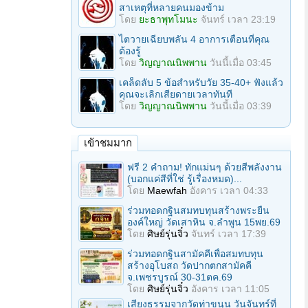
สาเหตุที่หลายคนมองข้าม
โดย
ยะธาพุทโมนะ
จันทร์ เวลา 23:19
ไตวายเฉียบพลัน 4 อาการเตือนที่คุณ
ต้องรู้
โดย
วิญญาณนิพพาน
วันนี้เมื่อ 03:45
เคล็ดลับ 5 ข้อสำหรับวัย 35-40+ ฟังแล้ว
คุณจะเลิกเสียดายเวลาทันที
โดย
วิญญาณนิพพาน
วันนี้เมื่อ 03:39
เข้าชมมาก
ฟรี 2 คำถาม! ทักแม่นๆ ด้วยสีพลังงาน
(บอกแค่สีที่ใช่ รู้เรื่องหมด)...
โดย
Maewfah
อังคาร เวลา 04:33
ร่วมทอดกฐินสมทบทุนสร้างพระยืน
องค์ใหญ่ วัดเสาหิน จ.ลําพูน 15พย.69
โดย
ศิษย์รุ่นจิ๋ว
จันทร์ เวลา 17:39
ร่วมทอดกฐินสามัคคีเพื่อสมทบทุน
สร้างอุโบสถ วัดปากตกสามัคคี
จ.เพชรบูรณ์ 30-31ตค.69
โดย
ศิษย์รุ่นจิ๋ว
อังคาร เวลา 11:05
เสียงธรรมจากวัดท่าขนุน วันจันทร์ที่