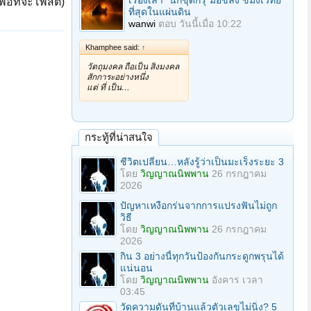
เรื่องเล่า "นักขุดกรุ"มือขลัง ขมังเวทย์
ื่อที่จะโพสต์)
ที่สุดในแผ่นดิน
wanwi
ตอบ
วันนี้เมื่อ 10:22
Khamphee said:
↑
วัตถุมงคล ถือเป็น สิ่งมงคล
สักการะอย่างหนึ่ง
แต่ ที่ เป็น…
กระทู้ที่น่าสนใจ
ชีวิตเปลี่ยน…หลังรู้ว่าเป็นมะเร็งระยะ 3
โดย
วิญญาณนิพพาน
26 กรกฎาคม
2026
ปัญหาเหงือกร่นจากการแปรงฟันไม่ถูก
วิธี
โดย
วิญญาณนิพพาน
26 กรกฎาคม
2026
กิน 3 อย่างนี้ทุกวันป้องกันกระดูกพรุนได้
แน่นอน
โดย
วิญญาณนิพพาน
อังคาร เวลา
03:45
วัดความดันที่บ้านแล้วตัวเลขไม่นิ่ง? 5