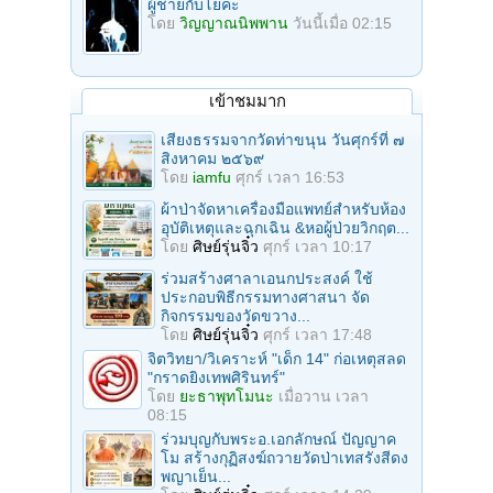
ผู้ชายกับโยคะ
โดย
วิญญาณนิพพาน
วันนี้เมื่อ 02:15
เข้าชมมาก
เสียงธรรมจากวัดท่าขนุน วันศุกร์ที่ ๗
สิงหาคม ๒๕๖๙
โดย
iamfu
ศุกร์ เวลา 16:53
ผ้าป่าจัดหาเครื่องมือแพทย์สำหรับห้อง
อุบัติเหตุและฉุกเฉิน &หอผู้ป่วยวิกฤต...
โดย
ศิษย์รุ่นจิ๋ว
ศุกร์ เวลา 10:17
ร่วมสร้างศาลาเอนกประสงค์ ใช้
ประกอบพิธีกรรมทางศาสนา จัด
กิจกรรมของวัดขวาง...
โดย
ศิษย์รุ่นจิ๋ว
ศุกร์ เวลา 17:48
จิตวิทยา/วิเคราะห์ "เด็ก 14" ก่อเหตุสลด
"กราดยิงเทพศิรินทร์"
โดย
ยะธาพุทโมนะ
เมื่อวาน เวลา
08:15
ร่วมบุญกับพระอ.เอกลักษณ์ ปัญญาค
โม สร้างกุฏิสงฆ์ถวายวัดป่าเทสรังสีดง
พญาเย็น...