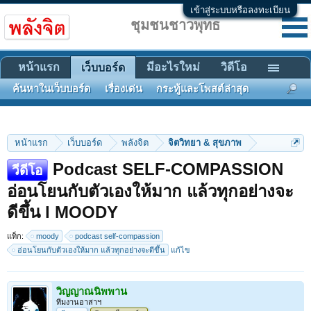
เข้าสู่ระบบหรือลงทะเบียน
ชุมชนชาวพุทธ
หน้าแรก
มีอะไรใหม่
วิดีโอ
เว็บบอร์ด
ค้นหาในเว็บบอร์ด
เรื่องเด่น
กระทู้และโพสต์ล่าสุด
หน้าแรก
เว็บบอร์ด
พลังจิต
จิตวิทยา & สุขภาพ
Podcast SELF-COMPASSION
วีดีโอ
อ่อนโยนกับตัวเองให้มาก แล้วทุกอย่างจะ
ดีขึ้น l MOODY
แท็ก:
moody
podcast self-compassion
อ่อนโยนกับตัวเองให้มาก แล้วทุกอย่างจะดีขึ้น
แก้ไข
วิญญาณนิพพาน
ทีมงานอาสาฯ