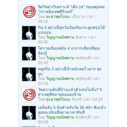
จิตวิทยา/วิเคราะห์ "เด็ก 14" ก่อเหตุสลด
"กราดยิงเทพศิรินทร์"
โดย
ยะธาพุทโมนะ
เมื่อวาน เวลา
08:15
กิน 3 อย่างนี้ทุกวันป้องกันกระดูกพรุนได้
แน่นอน
โดย
วิญญาณนิพพาน
อังคาร เวลา
03:45
ไตวายเฉียบพลัน 4 อาการเตือนที่คุณ
ต้องรู้
โดย
วิญญาณนิพพาน
พฤหัสบดี เวลา
03:45
หยุดกิน 3 อย่างนี้น้ำหนักลดไวมาก พุง
ยุบ
โดย
วิญญาณนิพพาน
พฤหัสบดี เวลา
22:16
วัดความดันที่บ้านแล้วตัวเลขไม่นิ่ง? 5
สาเหตุที่หลายคนมองข้าม
โดย
ยะธาพุทโมนะ
จันทร์ เวลา 23:19
เคล็ดลับ 5 ข้อสำหรับวัย 35-40+ ฟังแล้ว
คุณจะเลิกเสียดายเวลาทันที
โดย
วิญญาณนิพพาน
พฤหัสบดี เวลา
03:39