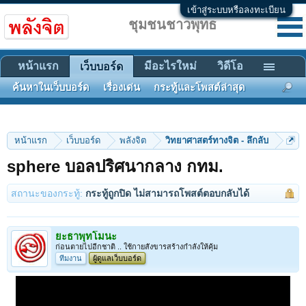
เข้าสู่ระบบหรือลงทะเบียน
ชุมชนชาวพุทธ
หน้าแรก
มีอะไรใหม่
วิดีโอ
เว็บบอร์ด
ค้นหาในเว็บบอร์ด
เรื่องเด่น
กระทู้และโพสต์ล่าสุด
หน้าแรก
เว็บบอร์ด
พลังจิต
วิทยาศาสตร์ทางจิต - ลึกลับ
sphere บอลปริศนากลาง กทม.
สถานะของกระทู้:
กระทู้ถูกปิด ไม่สามารถโพสต์ตอบกลับได้
ยะธาพุทโมนะ
ก่อนตายไปอีกชาติ .. ใช้กายสังขารสร้างกำลังให้คุ้ม
ทีมงาน
ผู้ดูแลเว็บบอร์ด