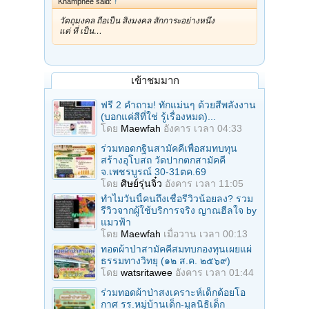
Khamphee said:
↑
วัตถุมงคล ถือเป็น สิ่งมงคล สักการะอย่างหนึ่ง
แต่ ที่ เป็น…
เข้าชมมาก
ฟรี 2 คำถาม! ทักแม่นๆ ด้วยสีพลังงาน
(บอกแค่สีที่ใช่ รู้เรื่องหมด)...
โดย
Maewfah
อังคาร เวลา 04:33
ร่วมทอดกฐินสามัคคีเพื่อสมทบทุน
สร้างอุโบสถ วัดปากตกสามัคคี
จ.เพชรบูรณ์ 30-31ตค.69
โดย
ศิษย์รุ่นจิ๋ว
อังคาร เวลา 11:05
ทำไมวันนี้คนถึงเชื่อรีวิวน้อยลง? รวม
รีวิวจากผู้ใช้บริการจริง ญาณฮีลใจ by
แมวฟ้า
โดย
Maewfah
เมื่อวาน เวลา 00:13
ทอดผ้าป่าสามัคคีสมทบกองทุนเผยแผ่
ธรรมทางวิทยุ (๑๒ ส.ค. ๒๕๖๙)
โดย
watsritawee
อังคาร เวลา 01:44
ร่วมทอดผ้าป่าสงเคราะห์เด็กด้อยโอ
กาศ รร.หมู่บ้านเด็ก-มูลนิธิเด็ก