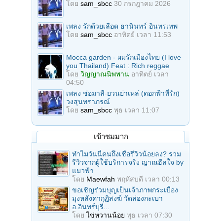
โดย
sam_sbcc
30 กรกฎาคม 2026
เพลง รักด้วยเลือด ธานินทร์ อินทรเทพ
โดย
sam_sbcc
อาทิตย์ เวลา 11:53
Mocca garden - ผมรักเมืองไทย (I love
you Thailand) Feat : Rich reggae
โดย
วิญญาณนิพพาน
อาทิตย์ เวลา
04:50
เพลง ช่อมาลี-ยวนย่าเหล่ (ดอกฟ้าที่รัก)
วงสุนทราภรณ์
โดย
sam_sbcc
พุธ เวลา 11:07
เข้าชมมาก
ทำไมวันนี้คนถึงเชื่อรีวิวน้อยลง? รวม
รีวิวจากผู้ใช้บริการจริง ญาณฮีลใจ by
แมวฟ้า
โดย
Maewfah
พฤหัสบดี เวลา 00:13
ขอเชิญร่วมบุญเป็นเจ้าภาพกระเบื้อง
มุงหลังคากุฏิสงฆ์ วัดล่องกะเบา
อ.อินทร์บุรี...
โดย
ไข่หวานน้อย
พุธ เวลา 07:30