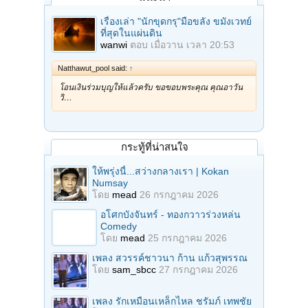
เรื่องเล่า "นักขุดกรุ"มือขลัง ขมังเวทย์
ที่สุดในแผ่นดิน
wanwi
ตอบ
เมื่อวาน เวลา 20:53
Natthawut_pool said:
↑
โอนเงินร่วมบุญให้แล้วครับ ขอขอบพระคุณ คุณอาวัน
วิ…
กระทู้ที่น่าสนใจ
ให้พรุ่งนี้...สว่างกลางเรา | Kokan
Numsay
โดย
mead
26 กรกฎาคม 2026
อโศกบังจันทร์ - ทองกวาวร่วงหล่น
Comedy
โดย
mead
25 กรกฎาคม 2026
เพลง สวรรค์ชาวนา ก้าน แก้วสุพรรณ
โดย
sam_sbcc
27 กรกฎาคม 2026
เพลง รักเหมือนเหล็กไหล ชรัมภ์ เทพชัย