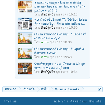
ร่วมสมทบทุนดูแลรักษาพระสงฆ์ผู้
อาพาธหรือชราภาพ วัดประชานิรมิต
อ.เมือง จ.บุรีรัมย์
โดย
ศิษย์รุ่นจิ๋ว
พุธ เวลา 15:16
ทอดผ้าป่าซื้อSmart TV ใช้เรียน&สอน
พัดลมห้องเรียน พัฒนาสถานศึกษา...
โดย
ศิษย์รุ่นจิ๋ว
พุธ เวลา 10:50
เสียงธรรมจากวัดท่าขนุน วันอังคารที่
๔ สิงหาคม ๒๕๖๙
โดย
iamfu
พุธ เวลา 10:36
เสียงธรรมจากวัดท่าขนุน วันพุธที่ ๕
สิงหาคม ๒๕๖๙
โดย
iamfu
พุธ เวลา 19:48
ร่วมทําบุญถวายมหาสังฆทาน 69 ชุด
วัดพลายชุมพล จ.สุโขทัย
โดย
ศิษย์รุ่นจิ๋ว
พุธ เวลา 10:34
หน้าแรก
เว็บบอร์ด
ทั่วไป
Music & Karaoke
ภาษาไทย
ลงโฆษณา
ติดต่อเรา
ช่วยเหลือ