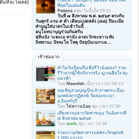
เรื่องเล่า "นักขุดกรุ"มือขลัง ขมังเวทย์
ื่อที่จะโพสต์)
ที่สุดในแผ่นดิน
Pattana
ตอบ
วันนี้เมื่อ 09:51
วันที่ ๗ สิงหาคม พ.ศ. ๒๕๖๙ ตรงกับ
วันศุกร์ แรม ๙ ค่ำ เดือนแปดหลัง (๘๘) ปีมะเมีย
ทำบุญใส่บาตรในเช้าวันนี้
อนุโมทนาบุญร่วมกันครับ
สุทินนัง วะตะเม ทานัง อาสะวักขะยาวะหัง
นิพพานะ ปัจจะโย โหตุ ปัจจุบันเนกาเล…
เข้าชมมาก
ทำไมวันนี้คนถึงเชื่อรีวิวน้อยลง? รวม
รีวิวจากผู้ใช้บริการจริง ญาณฮีลใจ by
แมวฟ้า
โดย
Maewfah
เมื่อวาน เวลา 00:13
ขอเชิญร่วมบุญเป็นเจ้าภาพกระเบื้อง
มุงหลังคากุฏิสงฆ์ วัดล่องกะเบา
อ.อินทร์บุรี...
โดย
ไข่หวานน้อย
พุธ เวลา 07:30
เสียงธรรมจากวัดท่าขนุน วันอังคารที่
๔ สิงหาคม ๒๕๖๙
โดย
iamfu
พุธ เวลา 10:36
ร่วมถวายภัตตาหารแด่พระภิกษุสงฆ์
1,000 กว่ารูป...