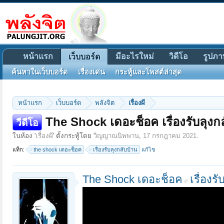
หน้าแรก
มีอะไรใหม่
วิดีโอ
รูปภา
เว็บบอร์ด
ค้นหาในเว็บบอร์ด
เรื่องเด่น
กระทู้และโพสต์ล่าสุด
หน้าแรก
เว็บบอร์ด
พลังจิต
เรื่องผี
The Shock เดอะช็อค เรื่องรับลุงก
วีดีโอ
ในห้อง '
เรื่องผี
' ตั้งกระทู้โดย
วิญญาณนิพพาน
,
17 กรกฎาคม 2021
.
แท็ก:
the shock เดอะช็อค
เรื่องรับลุงกลับบ้าน
แก้ไข
The Shock เดอะช็อค
เรื่องร