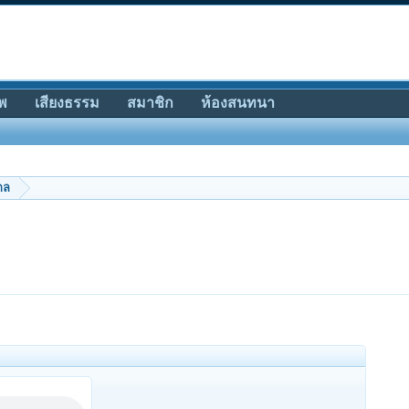
พ
เสียงธรรม
สมาชิก
ห้องสนทนา
กล