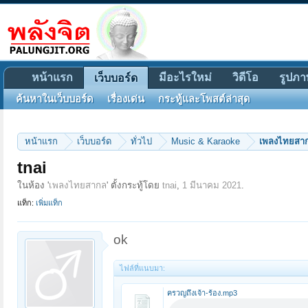
หน้าแรก
มีอะไรใหม่
วิดีโอ
รูปภา
เว็บบอร์ด
ค้นหาในเว็บบอร์ด
เรื่องเด่น
กระทู้และโพสต์ล่าสุด
หน้าแรก
เว็บบอร์ด
ทั่วไป
Music & Karaoke
เพลงไทยสา
tnai
ในห้อง '
เพลงไทยสากล
' ตั้งกระทู้โดย
tnai
,
1 มีนาคม 2021
.
แท็ก:
เพิ่มแท็ก
ok
ไฟล์ที่แนบมา:
ครวญถึงเจ้า-ร้อง.mp3