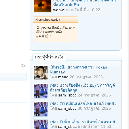
เรื่องเล่า "นักขุดกรุ"มือขลัง ขมังเวทย์
ที่สุดในแผ่นดิน
wanwi
ตอบ
วันนี้เมื่อ 10:22
Khamphee said:
↑
วัตถุมงคล ถือเป็น สิ่งมงคล
สักการะอย่างหนึ่ง
แต่ ที่ เป็น…
กระทู้ที่น่าสนใจ
#2
ให้พรุ่งนี้...สว่างกลางเรา | Kokan
Numsay
โดย
mead
26 กรกฎาคม 2026
เพลง แว่วเสียงซึง (เอิงเอย) ปภาวริญจ์
กำจรเกียรติสกุล
โดย
sam_sbcc
24 กรกฎาคม 2026
เพลง รักเหมือนเหล็กไหล ชรัมภ์ เทพชัย
โดย
sam_sbcc
30 กรกฎาคม 2026
เพลง รักด้วยเลือด ธานินทร์ อินทรเทพ
โดย
sam_sbcc
อาทิตย์ เวลา 11:53