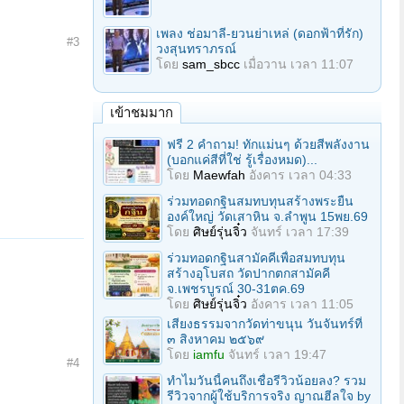
เพลง ช่อมาลี-ยวนย่าเหล่ (ดอกฟ้าที่รัก)
#3
วงสุนทราภรณ์
โดย
sam_sbcc
เมื่อวาน เวลา 11:07
เข้าชมมาก
ฟรี 2 คำถาม! ทักแม่นๆ ด้วยสีพลังงาน
(บอกแค่สีที่ใช่ รู้เรื่องหมด)...
โดย
Maewfah
อังคาร เวลา 04:33
ร่วมทอดกฐินสมทบทุนสร้างพระยืน
องค์ใหญ่ วัดเสาหิน จ.ลําพูน 15พย.69
โดย
ศิษย์รุ่นจิ๋ว
จันทร์ เวลา 17:39
ร่วมทอดกฐินสามัคคีเพื่อสมทบทุน
สร้างอุโบสถ วัดปากตกสามัคคี
จ.เพชรบูรณ์ 30-31ตค.69
โดย
ศิษย์รุ่นจิ๋ว
อังคาร เวลา 11:05
เสียงธรรมจากวัดท่าขนุน วันจันทร์ที่
๓ สิงหาคม ๒๕๖๙
โดย
iamfu
จันทร์ เวลา 19:47
#4
ทำไมวันนี้คนถึงเชื่อรีวิวน้อยลง? รวม
รีวิวจากผู้ใช้บริการจริง ญาณฮีลใจ by