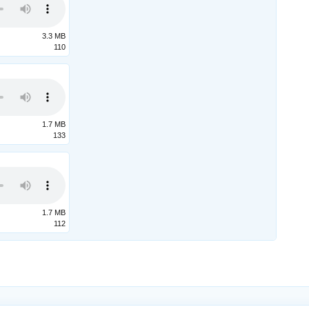
3.3 MB
110
1.7 MB
133
1.7 MB
112