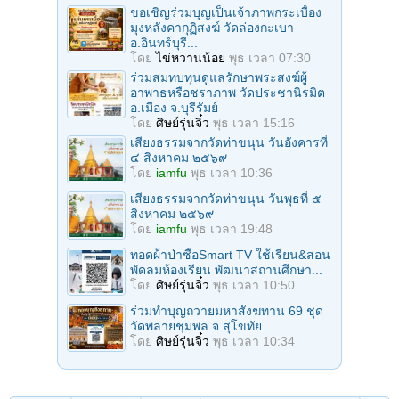
ขอเชิญร่วมบุญเป็นเจ้าภาพกระเบื้อง
มุงหลังคากุฏิสงฆ์ วัดล่องกะเบา
อ.อินทร์บุรี...
โดย
ไข่หวานน้อย
พุธ เวลา 07:30
ร่วมสมทบทุนดูแลรักษาพระสงฆ์ผู้
อาพาธหรือชราภาพ วัดประชานิรมิต
อ.เมือง จ.บุรีรัมย์
โดย
ศิษย์รุ่นจิ๋ว
พุธ เวลา 15:16
เสียงธรรมจากวัดท่าขนุน วันอังคารที่
๔ สิงหาคม ๒๕๖๙
โดย
iamfu
พุธ เวลา 10:36
เสียงธรรมจากวัดท่าขนุน วันพุธที่ ๕
สิงหาคม ๒๕๖๙
โดย
iamfu
พุธ เวลา 19:48
ทอดผ้าป่าซื้อSmart TV ใช้เรียน&สอน
พัดลมห้องเรียน พัฒนาสถานศึกษา...
โดย
ศิษย์รุ่นจิ๋ว
พุธ เวลา 10:50
ร่วมทําบุญถวายมหาสังฆทาน 69 ชุด
วัดพลายชุมพล จ.สุโขทัย
โดย
ศิษย์รุ่นจิ๋ว
พุธ เวลา 10:34