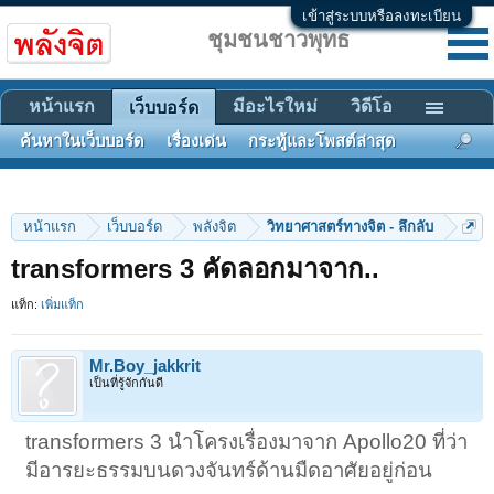
เข้าสู่ระบบหรือลงทะเบียน
ชุมชนชาวพุทธ
หน้าแรก
มีอะไรใหม่
วิดีโอ
เว็บบอร์ด
ค้นหาในเว็บบอร์ด
เรื่องเด่น
กระทู้และโพสต์ล่าสุด
หน้าแรก
เว็บบอร์ด
พลังจิต
วิทยาศาสตร์ทางจิต - ลึกลับ
transformers 3 คัดลอกมาจาก..
แท็ก:
เพิ่มแท็ก
Mr.Boy_jakkrit
เป็นที่รู้จักกันดี
transformers 3 นำโครงเรื่องมาจาก Apollo20 ที่ว่า
มีอารยะธรรมบนดวงจันทร์ด้านมืดอาศัยอยู่ก่อน