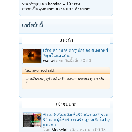
ร่วมทำบุญ ค่า hosting = 10 บาท
ถวายเป็นพุทธบูชา ธรรมบูชา สังฆบูชา…
แชร์หน้านี้
แนะนำ
เรื่องเล่า "นักขุดกรุ"มือขลัง ขมังเวทย์
ที่สุดในแผ่นดิน
wanwi
ตอบ
วันนี้เมื่อ 20:53
Natthawut_pool said:
↑
โอนเงินร่วมบุญให้แล้วครับ ขอขอบพระคุณ คุณอาวัน
วิ…
เข้าชมมาก
ทำไมวันนี้คนถึงเชื่อรีวิวน้อยลง? รวม
รีวิวจากผู้ใช้บริการจริง ญาณฮีลใจ by
แมวฟ้า
โดย
Maewfah
เมื่อวาน เวลา 00:13