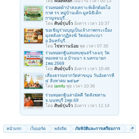
โดย
Maewfah
เมื่อวาน เวลา 00:13
ร่วมทอดผ้าป่าสงเคราะห์เด็กด้อยโอ
กาศ รร.หมู่บ้านเด็ก-มูลนิธิเด็ก
กาญจนบุรี...
โดย
ศิษย์รุ่นจิ๋ว
อังคาร เวลา 10:37
ขอเชิญร่วมบุญเป็นเจ้าภาพกระเบื้อง
มุงหลังคากุฏิสงฆ์ วัดล่องกะเบา
อ.อินทร์บุรี...
โดย
ไข่หวานน้อย
พุธ เวลา 07:30
ร่วมทอดกฐินสมทบทุนสร้างเมรุ วัด
ทองหลาง อ.บ้านนา จ.นครนายก
1พย.2569
โดย
ศิษย์รุ่นจิ๋ว
อังคาร เวลา 10:48
เสียงธรรมจากวัดท่าขนุน วันอังคารที่
๔ สิงหาคม ๒๕๖๙
โดย
iamfu
พุธ เวลา 10:36
ร่วมทอดกฐินสามัคคี วัดสังฆทาน
จ.นนทบุรี 1พย.69
โดย
ศิษย์รุ่นจิ๋ว
อังคาร เวลา 11:14
หน้าแรก
เว็บบอร์ด
พลังจิต
ภัยพิบัติและการเตรียมการ