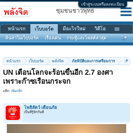
เข้าสู่ระบบหรือลงทะเบียน
ชุมชนชาวพุทธ
หน้าแรก
มีอะไรใหม่
วิดีโอ
เว็บบอร์ด
ค้นหาในเว็บบอร์ด
เรื่องเด่น
กระทู้และโพสต์ล่าสุด
หน้าแรก
เว็บบอร์ด
พลังจิต
ภัยพิบัติและการเตรียมการ
UN เตือนโลกจะร้อนขึ้นอีก 2.7 องศา
เพราะก๊าซเรือนกระจก
แท็ก:
เพิ่มแท็ก
โพธิสัตว์ เตือนภัย
เป็นที่รู้จักกันดี