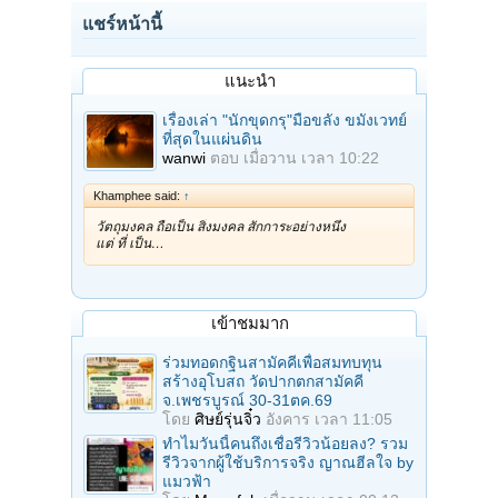
แชร์หน้านี้
แนะนำ
เรื่องเล่า "นักขุดกรุ"มือขลัง ขมังเวทย์
ที่สุดในแผ่นดิน
wanwi
ตอบ
เมื่อวาน เวลา 10:22
Khamphee said:
↑
วัตถุมงคล ถือเป็น สิ่งมงคล สักการะอย่างหนึ่ง
แต่ ที่ เป็น…
เข้าชมมาก
ร่วมทอดกฐินสามัคคีเพื่อสมทบทุน
สร้างอุโบสถ วัดปากตกสามัคคี
จ.เพชรบูรณ์ 30-31ตค.69
โดย
ศิษย์รุ่นจิ๋ว
อังคาร เวลา 11:05
ทำไมวันนี้คนถึงเชื่อรีวิวน้อยลง? รวม
รีวิวจากผู้ใช้บริการจริง ญาณฮีลใจ by
แมวฟ้า