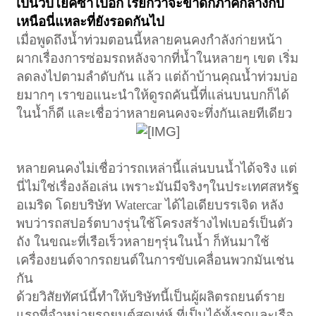
เป็นวิปโยคซ้ำไปอีก เรียกว่าจะขาดก็ภาคกลางกับ
เหนือนี่แหละที่ยังรอดกันไป
เมื่อพูดถึงน้ำท่วมตอนนี้หลายคนคงกำลังก่ายหน้า
ผากเรื่องการซ่อมรถหลังจากที่น้ำในหลายๆ เขต เริ่ม
ลดลงไปตามลำดับกัน แล้ว แต่ถ้าบ้านคุณน้ำท่วมบ่อ
ยมากๆ เราขอแนะนำให้ดูรถคันนี้ที่แล่นบนบกก็ได้
ในน้ำก็ดี และเชื่อว่าหลายคนคงจะทึ่งกันเลยทีเดียว
หลายคนคงไม่เชื่อว่ารถเหล่านี้แล่นบนน้ำได้จริง แต่
นี่ไม่ใช่เรื่องล้อเล่น เพราะมันมีจริงๆในประเทศสหรัฐ
อเมริด โดยบริษัท
Watercar
ได้ไอเดียบรรเจิด หลัง
พบว่ารถสปอร์ตบางรุ่นใช้โครงสร้างไฟเบอร์เป็นตัว
ถัง ในขณะที่เรือเร็วหลายๆรุ่นในน้ำ ก็หันมาใช้
เครื่องยนต์จากรถยนต์ในการขับเคลื่อนพวกมันเช่น
กัน
ด้วยวิสัยทัศน์นี้ทำให้บริษัทนี้เป็นผู้ผลิตรถยนต์ราย
แรกที่จำหน่ายรถยนต์สุดเท่ห์ ที่เป็นได้ทั้งรถและเรือ