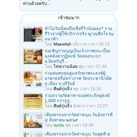
ท่านด้วยครับ…
เข้าชมมาก
ทำไมวันนี้คนถึงเชื่อรีวิวน้อยลง? รวม
รีวิวจากผู้ใช้บริการจริง ญาณฮีลใจ by
แมวฟ้า
โดย
Maewfah
เมื่อวาน เวลา 00:13
ขอเชิญร่วมบุญเป็นเจ้าภาพกระเบื้อง
มุงหลังคากุฏิสงฆ์ วัดล่องกะเบา
อ.อินทร์บุรี...
โดย
ไข่หวานน้อย
พุธ เวลา 07:30
ร่วมสมทบทุนดูแลรักษาพระสงฆ์ผู้
อาพาธหรือชราภาพ วัดประชานิรมิต
อ.เมือง จ.บุรีรัมย์
โดย
ศิษย์รุ่นจิ๋ว
พุธ เวลา 15:16
ร่วมถวายภัตตาหารแด่พระภิกษุสงฆ์
1,000 กว่ารูป...
โดย
ศิษย์รุ่นจิ๋ว
อังคาร เวลา 22:07
เสียงธรรมจากวัดท่าขนุน วันอังคารที่
๔ สิงหาคม ๒๕๖๙
โดย
iamfu
พุธ เวลา 10:36
เสียงธรรมจากวัดท่าขนุน วันพุธที่ ๕