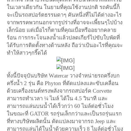
ในเวลาเดียวกัน ในยามที่คุณใช้งานปกติ รถคันนี้ก็
จะเป็นรถสปอร์ตธรรมดาๆ คันหนึ่งที่ไม่ได้ต่างอะไร
จากพรรคพวกนอกจากรูปร่างที่อาจจะเพี้ยนๆไปบ้าง
เล็กน้อย แต่เมื่อไรก็ตามที่คุณเบื่อหรืออยากคลาย
ร้อน การกระโจนลงน้ำแล้วปลดเกียร์ไปขับใบพัดที่
ได้รับการติดตั้งทางด้านหลัง ถือว่าเป้นอะไรที่คุณจะ
ทำให้สาวๆกรี๊ดได้
ทั้งนี้ปัจจุบันบริษัท
Watercar
วางจำหน่ายรถครึ่งบก
ครึ่งน้ำ
2
รุ่น คือ
Phyton
ที่ดัดแปลงและขับเคลื่อน
ด้วยเครื่องยนต์ทรงพลังจากรถสปอร์ค
Corvette
สามารถทำเวลา
¼
ไมล์ ได้ใน
4.5
วินาที และ
สามารถแล่นบนน้ำได้เร็วกว่า
60
ไมล์ต่อชั่วโมง
ในขณะที่
GATOR
รถรุ่นเล็กกว่าและเป็นรถรุ่นแรก
ที่ทางบริษัทผลิตนั้น ดัดแปลงมาจากรถ
Jeep
และ
สามารถแล่นได้ในน้ำด้วยความเร็ว
8
ไมล์ต่อชั่วโมง