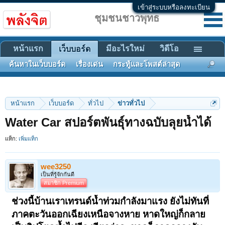
เข้าสู่ระบบหรือลงทะเบียน
ชุมชนชาวพุทธ
หน้าแรก
มีอะไรใหม่
วิดีโอ
เว็บบอร์ด
ค้นหาในเว็บบอร์ด
เรื่องเด่น
กระทู้และโพสต์ล่าสุด
หน้าแรก
เว็บบอร์ด
ทั่วไป
ข่าวทั่วไป
Water Car สปอร์ตพันธุ์ทางฉบับลุยน้ำได้
แท็ก:
เพิ่มแท็ก
wee3250
เป็นที่รู้จักกันดี
สมาชิก Premium
ช่วงนี้บ้านเราเทรนด์น้ำท่วมกำลังมาแรง ยังไม่ทันที่
ภาคตะวันออกเฉียงเหนือจางหาย หาดใหญ่ก็กลาย