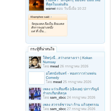
เรื่องเล่า "นักขุดกรุ"มือขลัง ขมังเวทย์
ที่สุดในแผ่นดิน
wanwi
ตอบ
วันนี้เมื่อ 10:22
Khamphee said:
↑
วัตถุมงคล ถือเป็น สิ่งมงคล
สักการะอย่างหนึ่ง
แต่ ที่ เป็น…
กระทู้ที่น่าสนใจ
ให้พรุ่งนี้...สว่างกลางเรา | Kokan
Numsay
โดย
mead
26 กรกฎาคม 2026
อโศกบังจันทร์ - ทองกวาวร่วงหล่น
Comedy
โดย
mead
25 กรกฎาคม 2026
เพลง แว่วเสียงซึง (เอิงเอย) ปภาวริญจ์
กำจรเกียรติสกุล
โดย
sam_sbcc
24 กรกฎาคม 2026
เพลง สวรรค์ชาวนา ก้าน แก้วสุพรรณ
โดย
sam_sbcc
27 กรกฎาคม 2026