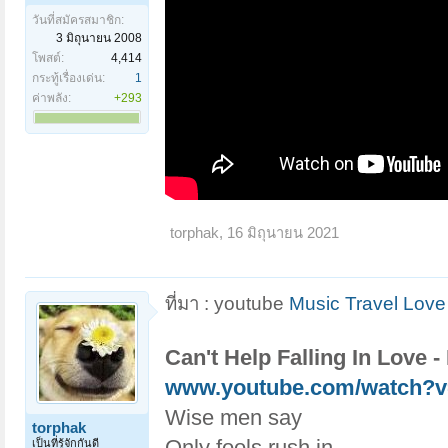
วันที่สมัครสมาชิก:
3 มิถุนายน 2008
โพสต์:
4,414
กระทู้เรื่องเด่น:
1
ค่าพลัง:
+293
torphak
,
16 มิถุนายน 2021
ที่มา : youtube
Music Travel Love
Can't Help Falling In Love 
www.youtube.com/watch?
Wise men say
torphak
Only fools rush in
เป็นที่รู้จักกันดี