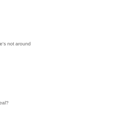
ve's not around
eal?