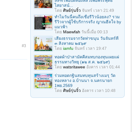
99% เพื่อปิดทองหลวงพ่อพระพุทธ
ไสยาสน์...
โดย
ศิษย์รุ่นจิ๋ว
จันทร์ เวลา 21:49
ทำไมวันนี้คนถึงเชื่อรีวิวน้อยลง? รวม
รีวิวจากผู้ใช้บริการจริง ญาณฮีลใจ by
แมวฟ้า
โดย
Maewfah
วันนี้เมื่อ 00:13
เสียงธรรมจากวัดท่าขนุน วันจันทร์ที่
๓ สิงหาคม ๒๕๖๙
#3
โดย
iamfu
จันทร์ เวลา 19:47
ทอดผ้าป่าสามัคคีสมทบกองทุนเผยแผ่
ธรรมทางวิทยุ (๑๒ ส.ค. ๒๕๖๙)
โดย
watsritawee
อังคาร เวลา 01:44
ร่วมทอดกฐินสมทบทุนสร้างเมรุ วัด
ทองหลาง อ.บ้านนา จ.นครนายก
1พย.2569
โดย
ศิษย์รุ่นจิ๋ว
อังคาร เวลา 10:48