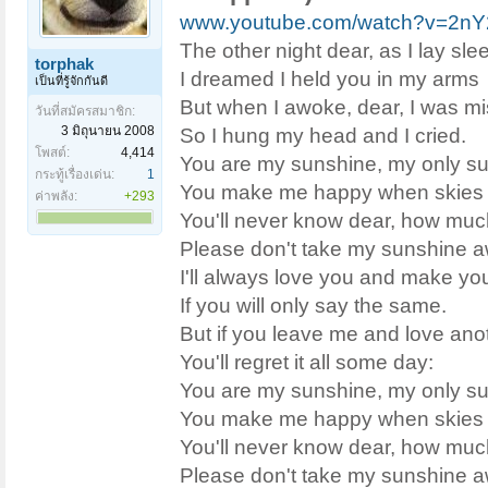
www.youtube.com/watch?v=2
The other night dear, as I lay sle
torphak
I dreamed I held you in my arms
เป็นที่รู้จักกันดี
But when I awoke, dear, I was m
วันที่สมัครสมาชิก:
3 มิถุนายน 2008
So I hung my head and I cried.
โพสต์:
4,414
You are my sunshine, my only s
กระทู้เรื่องเด่น:
1
You make me happy when skies 
ค่าพลัง:
+293
You'll never know dear, how much
Please don't take my sunshine 
I'll always love you and make yo
If you will only say the same.
But if you leave me and love ano
You'll regret it all some day:
You are my sunshine, my only s
You make me happy when skies 
You'll never know dear, how much
Please don't take my sunshine 