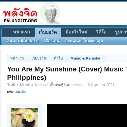
หน้าแรก
มีอะไรใหม่
วิดีโอ
รูปภา
เว็บบอร์ด
ค้นหาในเว็บบอร์ด
เรื่องเด่น
กระทู้และโพสต์ล่าสุด
หน้าแรก
เว็บบอร์ด
ทั่วไป
Music & Karaoke
You Are My Sunshine (Cover) Music T
Philippines)
ในห้อง '
Music & Karaoke
' ตั้งกระทู้โดย
torphak
,
16 มิถุนายน 2021
.
แท็ก:
เพิ่มแท็ก