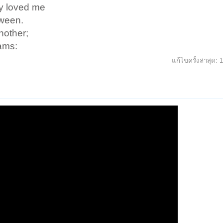
ly loved me
ween.
nother;
ams:
แก้ไขครั้งล่าสุด:
1