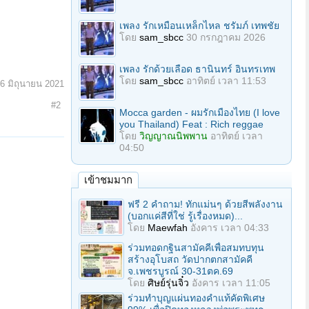
เพลง รักเหมือนเหล็กไหล ชรัมภ์ เทพชัย
โดย
sam_sbcc
30 กรกฎาคม 2026
เพลง รักด้วยเลือด ธานินทร์ อินทรเทพ
โดย
sam_sbcc
อาทิตย์ เวลา 11:53
6 มิถุนายน 2021
#2
Mocca garden - ผมรักเมืองไทย (I love
you Thailand) Feat : Rich reggae
โดย
วิญญาณนิพพาน
อาทิตย์ เวลา
04:50
เข้าชมมาก
ฟรี 2 คำถาม! ทักแม่นๆ ด้วยสีพลังงาน
(บอกแค่สีที่ใช่ รู้เรื่องหมด)...
โดย
Maewfah
อังคาร เวลา 04:33
ร่วมทอดกฐินสามัคคีเพื่อสมทบทุน
สร้างอุโบสถ วัดปากตกสามัคคี
จ.เพชรบูรณ์ 30-31ตค.69
โดย
ศิษย์รุ่นจิ๋ว
อังคาร เวลา 11:05
ร่วมทําบุญแผ่นทองคำแท้คัดพิเศษ