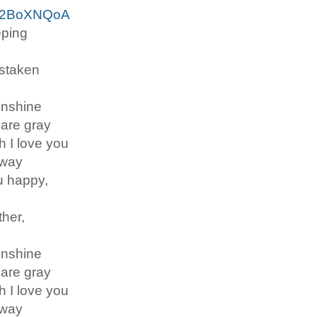
nY2BoXNQoA
eping
istaken
unshine
are gray
 I love you
away
u happy,
ther,
unshine
are gray
 I love you
away