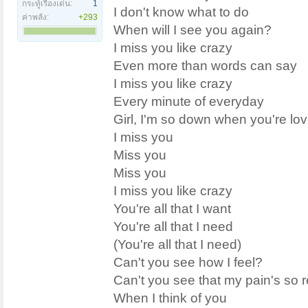
กระทู้เรื่องเด่น:
1
I don't know what to do
ค่าพลัง:
+293
When will I see you again?
I miss you like crazy
Even more than words can say
I miss you like crazy
Every minute of everyday
Girl, I'm so down when you're lo
I miss you
Miss you
Miss you
I miss you like crazy
You're all that I want
You're all that I need
(You're all that I need)
Can't you see how I feel?
Can't you see that my pain's so r
When I think of you