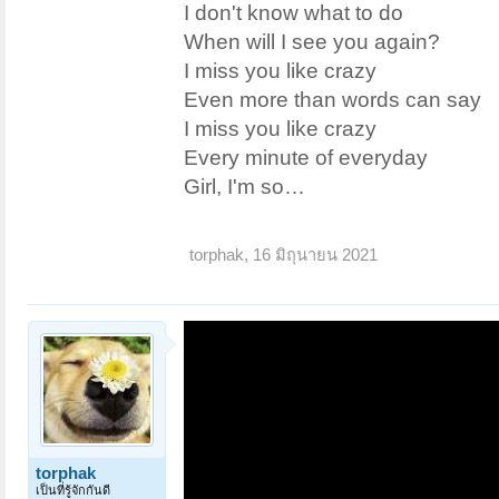
I don't know what to do
When will I see you again?
I miss you like crazy
Even more than words can say
I miss you like crazy
Every minute of everyday
Girl, I'm so…
torphak
,
16 มิถุนายน 2021
torphak
เป็นที่รู้จักกันดี