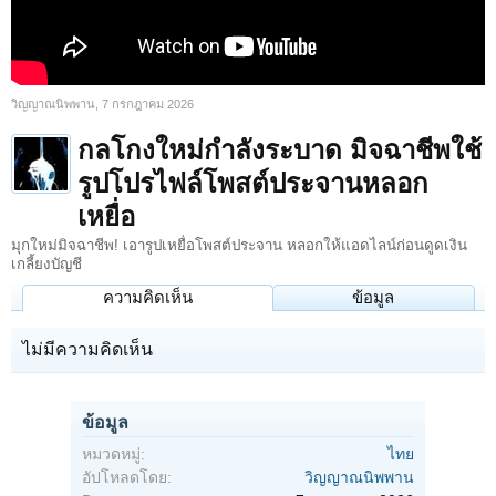
วิญญาณนิพพาน
,
7 กรกฎาคม 2026
กลโกงใหม่กำลังระบาด มิจฉาชีพใช้
รูปโปรไฟล์โพสต์ประจานหลอก
เหยื่อ
มุกใหม่มิจฉาชีพ! เอารูปเหยื่อโพสต์ประจาน หลอกให้แอดไลน์ก่อนดูดเงิน
เกลี้ยงบัญชี
ความคิดเห็น
ข้อมูล
ไม่มีความคิดเห็น
ข้อมูล
หมวดหมู่:
ไทย
อัปโหลดโดย:
วิญญาณนิพพาน