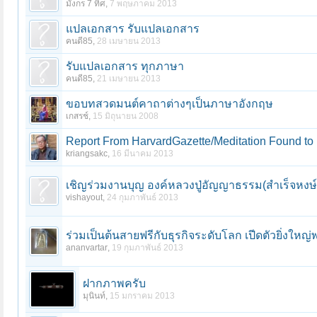
มังกร 7 ทิศ
,
7 พฤษภาคม 2013
แปลเอกสาร รับแปลเอกสาร
คนดี85
,
28 เมษายน 2013
รับแปลเอกสาร ทุกภาษา
คนดี85
,
21 เมษายน 2013
ขอบทสวดมนต์คาถาต่างๆเป็นภาษาอังกฤษ
เกสรช์
,
15 มิถุนายน 2008
Report From HarvardGazette/Meditation Found to 
kriangsakc
,
16 มีนาคม 2013
เชิญร่วมงานบุญ องค์หลวงปู่อัญญาธรรม(สำเร็จหงษ์
vishayout
,
24 กุมภาพันธ์ 2013
ananvartar
,
19 กุมภาพันธ์ 2013
ฝากภาพครับ
มุนินท์
,
15 มกราคม 2013