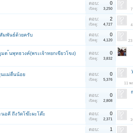
ตอบ:
0
เปิดดู:
3,250
7
ตอบ:
2
เปิดดู:
4,727
4
ตอบ:
0
มพันธ์ด้วยครับ
เปิดดู:
4,120
23
ตอบ:
0
ฐมต ้นพุทธวงค์(พระเจ้าหยกเขียวโขง)
เปิดดู:
3,832
ตอบ:
0
นแม่ตื่นน้อย
เปิดดู:
5,376
11 พ
ตอบ:
0
เปิดดู:
2,808
ตอบ:
0
นอคี ถึงวัดโฆ๊ะผะโด๊ะ
เปิดดู:
2,371
1
ตอบ:
1