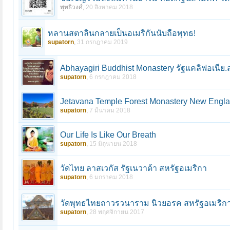
พุทธิวงศ์
,
20 สิงหาคม 2018
หลานสตาลินกลายเป็นอเมริกันนับถือพุทธ!
supatorn
,
31 กรกฎาคม 2019
Abhayagiri Buddhist Monastery รัฐแคลิฟอเนีย.
supatorn
,
6 กรกฎาคม 2018
Jetavana Temple Forest Monastery New Engl
supatorn
,
7 มีนาคม 2018
Our Life Is Like Our Breath
supatorn
,
15 มิถุนายน 2018
วัดไทย ลาสเวกัส รัฐเนวาด้า สหรัฐอเมริกา
supatorn
,
6 มกราคม 2018
วัดพุทธไทยถาวรวนาราม นิวยอรค สหรัฐอเมริก
supatorn
,
28 พฤศจิกายน 2017