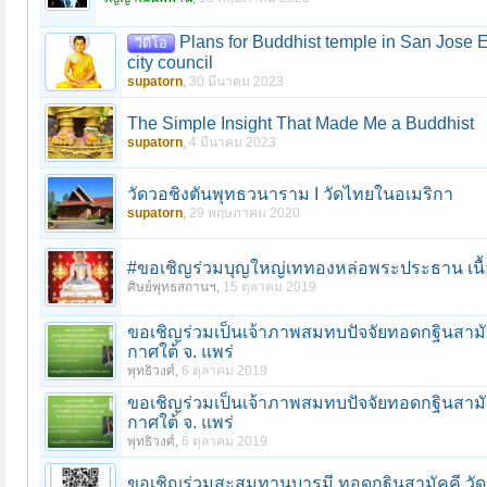
Plans for Buddhist temple in San Jose
วีดีโอ
city council
supatorn
,
30 มีนาคม 2023
The Simple Insight That Made Me a Buddhist
supatorn
,
4 มีนาคม 2023
วัดวอชิงตันพุทธวนาราม I วัดไทยในอเมริกา
supatorn
,
29 พฤษภาคม 2020
#ขอเชิญร่วมบุญใหญ่เททองหล่อพระประธาน เนื้อสั
ศิษย์พุทธสถานฯ
,
15 ตุลาคม 2019
ขอเชิญร่วมเป็นเจ้าภาพสมทบปัจจัยทอดกฐินสามั
กาศใต้ จ. แพร่
พุทธิวงศ์
,
6 ตุลาคม 2019
ขอเชิญร่วมเป็นเจ้าภาพสมทบปัจจัยทอดกฐินสามั
กาศใต้ จ. แพร่
พุทธิวงศ์
,
6 ตุลาคม 2019
ขอเชิญร่วมสะสมทานบารมี ทอดกฐินสามัคคี วัดก