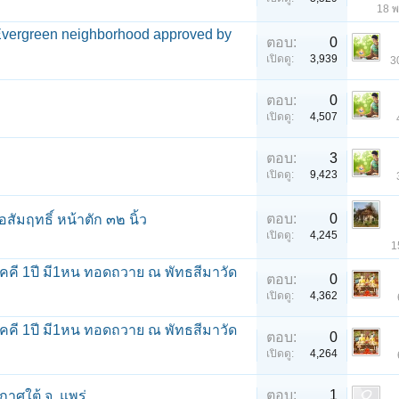
18 
 Evergreen neighborhood approved by
ตอบ:
0
เปิดดู:
3,939
3
ตอบ:
0
เปิดดู:
4,507
ตอบ:
3
เปิดดู:
9,423
ตอบ:
0
มฤทธิ์ หน้าตัก ๓๒ นิ้ว
เปิดดู:
4,245
1
คคี 1ปี มี1หน ทอดถวาย ณ พัทธสีมาวัด
ตอบ:
0
เปิดดู:
4,362
คคี 1ปี มี1หน ทอดถวาย ณ พัทธสีมาวัด
ตอบ:
0
เปิดดู:
4,264
ตอบ:
1
าศใต้ จ. แพร่