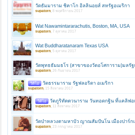
วัดธัมมาราม ชิคาโก อิลลินอยส์ สหรัฐอเมริกา
supatorn
,
8 พฤศจิกายน 2017
Wat Nawamintararachutis, Boston, MA, USA
supatorn
,
7 ตุลาคม 2017
Wat Buddharatanaram Texas USA
supatorn
,
5 ตุลาคม 2017
วัดพุทธธัมมธโร (สาขาของวัดอโศการาม)มลรัฐแค
supatorn
,
26 กันยายน 2017
วัดธรรมาราม รัฐฟลอริดา อเมริกา
วีดีโอ
supatorn
,
15 สิงหาคม 2017
วัดภูริทัตตวนาราม วันทอดกฐิน ที่แคลิฟอ
วีดีโอ
supatorn
,
11 สิงหาคม 2017
วัดป่าหลวงตามหาบัว ญาณสัมปันโน เมืองปาร์ก
supatorn
,
23 กรกฎาคม 2017