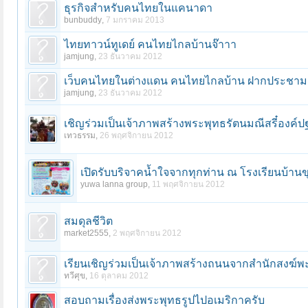
ธุรกิจสำหรับคนไทยในแคนาดา
bunbuddy
,
7 มกราคม 2013
ไทยทาวน์ทูเดย์ คนไทยไกลบ้านจ๊าาา
jamjung
,
23 ธันวาคม 2012
เว็บคนไทยในต่างแดน คนไทยไกลบ้าน ฝากประชามสั
jamjung
,
23 ธันวาคม 2012
เชิญร่วมเป็นเจ้าภาพสร้างพระพุทธรัตนมณีสรี๋องค์ป
เทวธรรม
,
26 พฤศจิกายน 2012
เปิดรับบริจาคน้ำใจจากทุกท่าน ณ โรงเรียนบ้านขุ
yuwa lanna group
,
11 พฤศจิกายน 2012
สมดุลชีวิต
market2555
,
2 พฤศจิกายน 2012
เรียนเชิญร่วมเป็นเจ้าภาพสร้างถนนจากสำนักสงฆ์พะ
ทวีศุข
,
16 ตุลาคม 2012
สอบถามเรื่องส่งพระพุทธรูปไปอเมริกาครับ