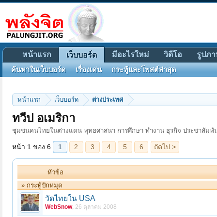
หน้าแรก
มีอะไรใหม่
วิดีโอ
รูปภา
เว็บบอร์ด
ค้นหาในเว็บบอร์ด
เรื่องเด่น
กระทู้และโพสต์ล่าสุด
หน้าแรก
เว็บบอร์ด
ต่างประเทศ
หน้า 1 ของ 6
1
2
3
4
5
6
ถัดไป >
ทวีป อเมริกา
ชุมชนคนไทยในต่างแดน พุทธศาสนา การศึกษา ทำงาน ธุรกิจ ประชาสัมพัน
หัวข้อ
» กระทู้ปักหมุด
วัดไทยใน USA
WebSnow
,
26 ตุลาคม 2008