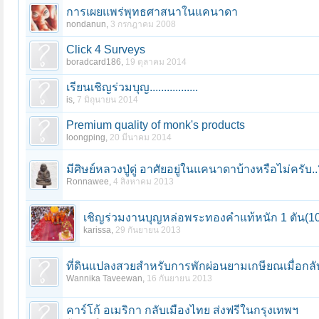
การเผยแพร่พุทธศาสนาในแคนาดา
nondanun
,
3 กรกฎาคม 2008
Click 4 Surveys
boradcard186
,
19 ตุลาคม 2014
เรียนเชิญร่วมบุญ.................
is
,
7 มิถุนายน 2014
Premium quality of monk's products
loongping
,
20 มีนาคม 2014
มีศิษย์หลวงปู่ดู่ อาศัยอยู่ในแคนาดาบ้างหรือไม่ครับ.
Ronnawee
,
4 สิงหาคม 2013
เชิญร่วมงานบุญหล่อพระทองคำแท้หนัก 1 ตัน(10
karissa
,
29 กันยายน 2013
ที่ดินแปลงสวยสำหรับการพักผ่อนยามเกษียณเมื่อกลั
หน้า 1 ของ 6
1
2
3
4
5
6
ถัดไป >
Wannika Taveewan
,
16 กันยายน 2013
คาร์โก้ อเมริกา กลับเมืองไทย ส่งฟรีในกรุงเทพฯ