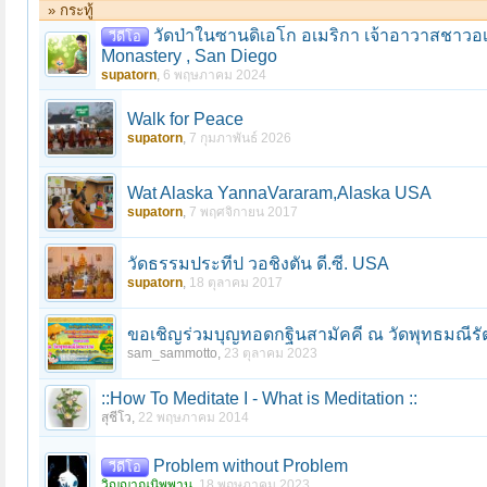
» กระทู้
วัดป่าในซานดิเอโก อเมริกา เจ้าอาวาสชาวอเ
วีดีโอ
Monastery , San Diego
supatorn
,
6 พฤษภาคม 2024
Walk for Peace
supatorn
,
7 กุมภาพันธ์ 2026
Wat Alaska YannaVararam,Alaska USA
supatorn
,
7 พฤศจิกายน 2017
วัดธรรมประทีป วอชิงตัน ดี.ซี. USA
supatorn
,
18 ตุลาคม 2017
ขอเชิญร่วมบุญทอดกฐินสามัคคี ณ วัดพุทธมณีร
sam_sammotto
,
23 ตุลาคม 2023
::How To Meditate I - What is Meditation ::
สุชีโว
,
22 พฤษภาคม 2014
Problem without Problem
วีดีโอ
วิญญาณนิพพาน
,
18 พฤษภาคม 2023