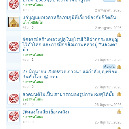
ยะธาพุทโมนะ
ตอบ:
2
2 กรกฎาคม 2026
แก่บุญแผ่เทวดาหรือภพภูมิที่เกี่ยวข้องกับชีวิตอื่น
นโมโพธิสัตโต
ตอบ:
0
2 กรกฎาคม 2026
อัศจรรย์สร้างหลวงปู่ดู่ในยุโรป! วิธีฝากกระแสบุญ
ไว้ทั่วโลก และการฝึกกสิณภาพหลวงปู่ #หลวงตา
ม้า
ยะธาพุทโมนะ
1
2
3
4
5
6
→
23
ถัดไป >
ตอบ:
2
28 มิถุนายน 2026
เรื่องเด่น
27 มิถุนายน 2569สวด ภาวนา แผ่กำลังบุญพร้อม
กันทั่วโลก @ กทม.
ยะธาพุทโมนะ
ตอบ:
0
27 มิถุนายน 2026
สวดมนต์ไม่เป็น สามารถมองรูปภาพเฉยๆได้มั้ย
ยะธาพุทโมนะ
ตอบ:
0
26 มิถุนายน 2026
@มองโกเลีย (ย้อนหลัง)
ยะธาพุทโมนะ
ตอบ:
0
25 มิถุนายน 2026