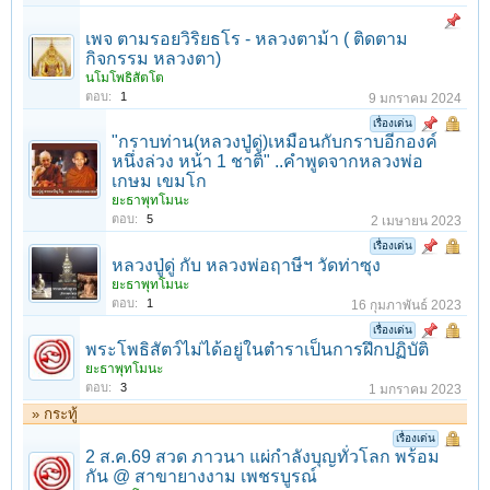
เพจ ตามรอยวิริยธโร - หลวงตาม้า ( ติดตาม
กิจกรรม หลวงตา)
นโมโพธิสัตโต
ตอบ:
1
9 มกราคม 2024
เรื่องเด่น
"กราบท่าน(หลวงปู่ดู่)เหมือนกับกราบอีกองค์
หนึ่งล่วง หน้า 1 ชาติ"⁣ ..คำพูดจากหลวงพ่อ
เกษม เขมโก
ยะธาพุทโมนะ
ตอบ:
5
2 เมษายน 2023
เรื่องเด่น
หลวงปู่ดู่ กับ หลวงพ่อฤาษีฯ วัดท่าซุง
ยะธาพุทโมนะ
ตอบ:
1
16 กุมภาพันธ์ 2023
เรื่องเด่น
พระโพธิสัตว์ไม่ได้อยู่ในตำราเป็นการฝึกปฏิบัติ
ยะธาพุทโมนะ
ตอบ:
3
1 มกราคม 2023
» กระทู้
เรื่องเด่น
2 ส.ค.69 สวด ภาวนา แผ่กำลังบุญทั่วโลก พร้อม
กัน @ สาขายางงาม เพชรบูรณ์