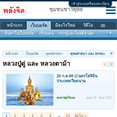
เข้าสู่ระบบหรือลงทะเบียน
ชุมชนชาวพุทธ
หน้าแรก
มีอะไรใหม่
วิดีโอ
เว็บบอร์ด
ค้นหาในเว็บบอร์ด
เรื่องเด่น
กระทู้และโพสต์ล่าสุด
หน้าแรก
เว็บบอร์ด
พุทธศาสนา
พุทธศาสนา และ ธรรมะ
หลวงปู่ดู่ และ หลวงตาม้า
1
2
20 ก.ค.69 @นครโฮจิมิน
ประเทศเวียดนาม
1
2
3
4
5
6
→
23
ถัดไป >
.
ยะธาพุทโมนะ
ตอบ: 0
อ่าน: 713