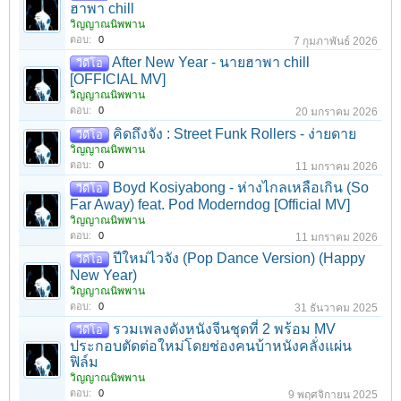
ฮาพา chill
วิญญาณนิพพาน
ตอบ:
0
7 กุมภาพันธ์ 2026
After New Year - นายฮาพา chill
วีดีโอ
[OFFICIAL MV]
วิญญาณนิพพาน
ตอบ:
0
20 มกราคม 2026
คิดถึงจัง : Street Funk Rollers - ง่ายดาย
วีดีโอ
วิญญาณนิพพาน
ตอบ:
0
11 มกราคม 2026
Boyd Kosiyabong - ห่างไกลเหลือเกิน (So
วีดีโอ
Far Away) feat. Pod Moderndog [Official MV]
วิญญาณนิพพาน
ตอบ:
0
11 มกราคม 2026
ปีใหม่ไวจัง (Pop Dance Version) (Happy
วีดีโอ
New Year)
วิญญาณนิพพาน
ตอบ:
0
31 ธันวาคม 2025
รวมเพลงดังหนังจีนชุดที่ 2 พร้อม MV
วีดีโอ
ประกอบตัดต่อใหม่โดยช่องคนบ้าหนังคลั่งแผ่น
ฟิล์ม
วิญญาณนิพพาน
ตอบ:
0
9 พฤศจิกายน 2025