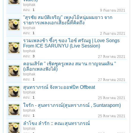
torphak
ตอบ:
1
9 กันยายน 2021
"สุรชัย สมบัติเจริญ" เพลงไอ้หนุ่มผมยาว จาก
รายการเพลงเอกเสียงนี้ที่คิดถึง
torphak
ตอบ:
1
2 กันยายน 2021
รวมเพลงช้า ซึ้งๆ ของ ไอซ์ ศรัณยู | Love Songs
From ICE SARUNYU (Live Session)
torphak
ตอบ:
3
27 สิงหาคม 2021
คอนเสิร์ต " เชิดชูครูเพลง สมาน กาญจนผลิน "
(เลือกเพลงฟังได้)
torphak
ตอบ:
1
27 สิงหาคม 2021
สุนทราภรณ์ จังหวะออฟบิท Offbeat
torphak
ตอบ:
1
25 สิงหาคม 2021
ใจรัก - สุนทราภรณ์(สุนทราภรณ์ , Suntaraporn)
torphak
ตอบ:
1
25 สิงหาคม 2021
ลำโขง ลำรัก :: คณะสุนทราภรณ์
torphak