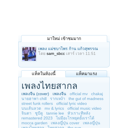
มาใหม่ เข้าชมมาก
เพลง แม่ชบาไพร ก้าน แก้วสุพรรณ
โดย
sam_sbcc
เสาร์ เวลา 11:51
แท็คในห้องนี้
แท็คมาแรง
เพลงไทยสากล
เพลงจีน (cover)
เพลงจีน
official mv
chakaj
นายฮาพา chill
รากเหง้า
the gut of madness
street funk rollers
official lyric video
บนเส้นลวด
mv & lyrics
official music video
จินตา
ชูบีดู
tannie lee
หัวเราะทีหลัง
remastered 2023
ไม่มีอะไรหยุดยั้งเราได้
mocca garden
เพลงญี่ปุ่น cover
เพลงญี่ปุ่น
เพลงไทยสกล
ไทยสากล
the sun