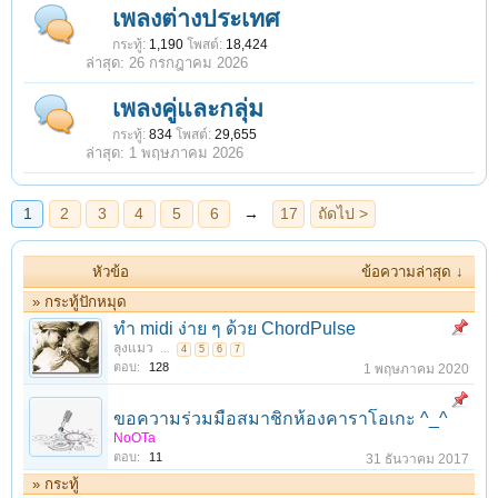
1
2
3
4
5
6
→
17
ถัดไป >
เพลงต่างประเทศ
กระทู้:
1,190
โพสต์:
18,424
26 กรกฎาคม 2026
เพลงคู่และกลุ่ม
กระทู้:
834
โพสต์:
29,655
1 พฤษภาคม 2026
หัวข้อ
ข้อความล่าสุด ↓
» กระทู้ปักหมุด
ทำ midi ง่าย ๆ ด้วย ChordPulse
ลุงแมว
...
4
5
6
7
ตอบ:
128
1 พฤษภาคม 2020
ขอความร่วมมือสมาชิกห้องคาราโอเกะ ^_^
NoOTa
ตอบ:
11
31 ธันวาคม 2017
» กระทู้