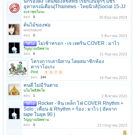
นักร้องดัง โดนฟ้องลิขสิทธิ์ เรียกเงินจุกๆ แชร์
อุทาหรณ์เตือน|Thainews - ไทยนิวส์|Social 15-JJ
ยะธาพุทโมนะ
ตอบ:
0
30 มิถุนายน 2024
ต้นไม้ของพ่อ
wvichakorn
ตอบ:
0
5 ธันวาคม 2023
ไม่เช้าหรอก - เจ เจตริน COVER : มาไว
วีดีโอ
วิญญาณนิพพาน
ตอบ:
0
21 กันยายน 2023
โครงการเล่านิทาน โดยสมาชิกห้อง
คาราโอเกะ
Pinit
...
5
6
7
8
ตอบ:
144
16 กันยายน 2023
คนดี ไม่มีวันตาย
นโมโพธิสัตโต
ตอบ:
1
2 สิงหาคม 2023
Rocker - หิน เหล็ก ไฟ COVER Rhythm +
วีดีโอ
Solo : เพื่อน & Rhythm + ร้อง : มาไว ( อัดจาก
tape ในยุค 90 )
วิญญาณนิพพาน
ตอบ:
0
22 กรกฎาคม 2023