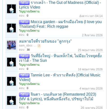
รากเหง้า - The Gut of Madness (Official) -
วีดีโอ
Lyrics Video
วิญญาณนิพพาน
ตอบ:
0
อังคาร เวลา 04:14
Mocca garden - ผมรักเมืองไทย (I love you
วีดีโอ
Thailand) Feat : Rich reggae
วิญญาณนิพพาน
ตอบ:
0
2 สิงหาคม 2026
ลมหายใจที่รวยรินของ "ลูกกรุง"
sam_sbcc
...
2
ตอบ:
30
25 พฤษภาคม 2026
วันที่ยิ่งใหญ่ - หินเหล็กไฟ, ไม่มีอะไรหยุดยั้ง
วีดีโอ
เราได้ - The Sun
วิญญาณนิพพาน
ตอบ:
0
16 พฤษภาคม 2026
Tannie Lee - หัวเราะทีหลัง [Official Music
วีดีโอ
Video]
วิญญาณนิพพาน
ตอบ:
0
4 พฤษภาคม 2026
จินตา - บนเส้นลวด (Remastered 2023)
วีดีโอ
(MV & Lyrics), หนึ่งฝันหนึ่งจริง, ปรัชญาใบไม้
วิญญาณนิพพาน
ตอบ:
0
26 เมษายน 2026