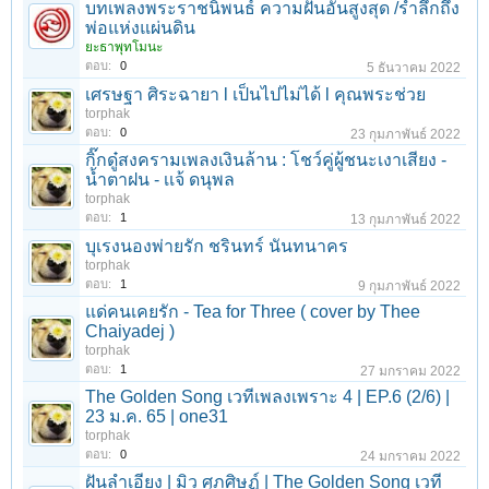
บทเพลงพระราชนิพนธ์ ความฝันอันสูงสุด /รำลึกถึง
พ่อแห่งแผ่นดิน
ยะธาพุทโมนะ
ตอบ:
0
5 ธันวาคม 2022
เศรษฐา ศิระฉายา l เป็นไปไม่ได้ l คุณพระช่วย
torphak
ตอบ:
0
23 กุมภาพันธ์ 2022
กิ๊กดู๋สงครามเพลงเงินล้าน : โชว์คู่ผู้ชนะเงาเสียง -
น้ำตาฝน - เเจ้ ดนุพล
torphak
1
2
3
4
5
6
→
17
ถัดไป >
ตอบ:
1
13 กุมภาพันธ์ 2022
บุเรงนองพ่ายรัก ชรินทร์ นันทนาคร
torphak
ตอบ:
1
9 กุมภาพันธ์ 2022
แด่คนเคยรัก - Tea for Three ( cover by Thee
Chaiyadej )
torphak
ตอบ:
1
27 มกราคม 2022
The Golden Song เวทีเพลงเพราะ 4 | EP.6 (2/6) |
23 ม.ค. 65 | one31
torphak
ตอบ:
0
24 มกราคม 2022
ฝันลำเอียง | มิว ศุภศิษฏ์ | The Golden Song เวที