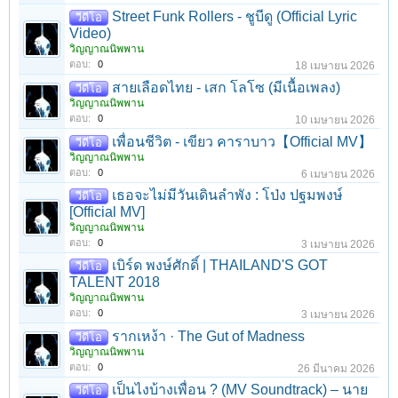
Street Funk Rollers - ชูบีดู (Official Lyric
วีดีโอ
Video)
วิญญาณนิพพาน
ตอบ:
0
18 เมษายน 2026
สายเลือดไทย - เสก โลโซ (มีเนื้อเพลง)
วีดีโอ
วิญญาณนิพพาน
ตอบ:
0
10 เมษายน 2026
เพื่อนชีวิต - เขียว คาราบาว【Official MV】
วีดีโอ
วิญญาณนิพพาน
ตอบ:
0
6 เมษายน 2026
เธอจะไม่มีวันเดินลำพัง : โป่ง ปฐมพงษ์
วีดีโอ
[Official MV]
วิญญาณนิพพาน
ตอบ:
0
3 เมษายน 2026
เบิร์ด พงษ์ศักดิ์ | THAILAND'S GOT
วีดีโอ
TALENT 2018
วิญญาณนิพพาน
ตอบ:
0
3 เมษายน 2026
รากเหง้า · The Gut of Madness
วีดีโอ
วิญญาณนิพพาน
ตอบ:
0
26 มีนาคม 2026
เป็นไงบ้างเพื่อน ? (MV Soundtrack) – นาย
วีดีโอ