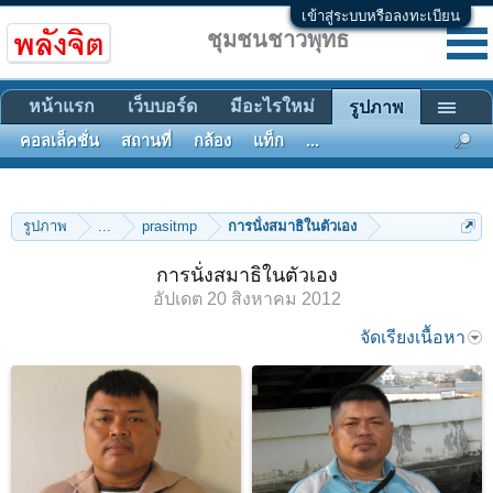
เข้าสู่ระบบหรือลงทะเบียน
ชุมชนชาวพุทธ
หน้าแรก
เว็บบอร์ด
มีอะไรใหม่
รูปภาพ
คอลเล็คชั่น
สถานที่
กล้อง
แท็ก
...
รูปภาพ
...
prasitmp
การนั่งสมาธิในตัวเอง
การนั่งสมาธิในตัวเอง
อัปเดต
20 สิงหาคม 2012
จัดเรียงเนื้อหา