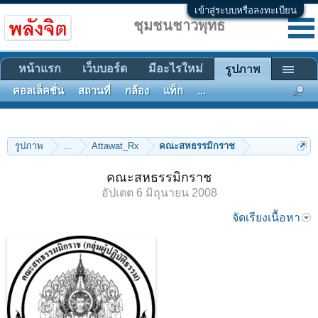
เข้าสู่ระบบหรือลงทะเบียน
ชุมชนชาวพุทธ
หน้าแรก
เว็บบอร์ด
มีอะไรใหม่
รูปภาพ
คอลเล็คชั่น
สถานที่
กล้อง
แท็ก
...
รูปภาพ
...
Attawat_Rx
คณะสหธรรมิกราช
คณะสหธรรมิกราช
อัปเดต
6 มิถุนายน 2008
จัดเรียงเนื้อหา