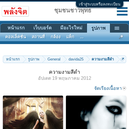
เข้าสู่ระบบหรือลงทะเบียน
ชุมชนชาวพุทธ
หน้าแรก
เว็บบอร์ด
มีอะไรใหม่
รูปภาพ
คอลเล็คชั่น
สถานที่
กล้อง
แท็ก
...
หน้าแรก
รูปภาพ
General
davida25
ความงามสีดำ
ความงามสีดำ
อัปเดต
19 พฤษภาคม 2012
จัดเรียงเนื้อหา