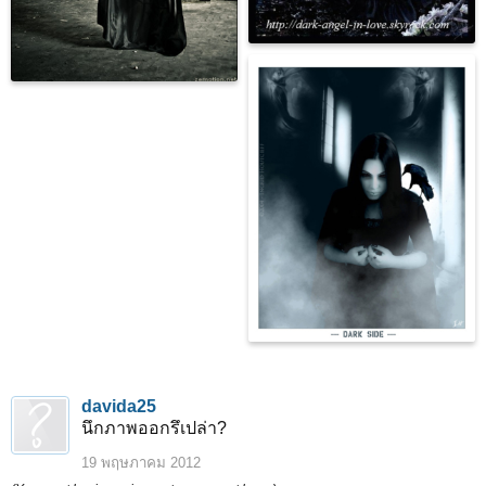
davida25
นึกภาพออกรึเปล่า?
19 พฤษภาคม 2012