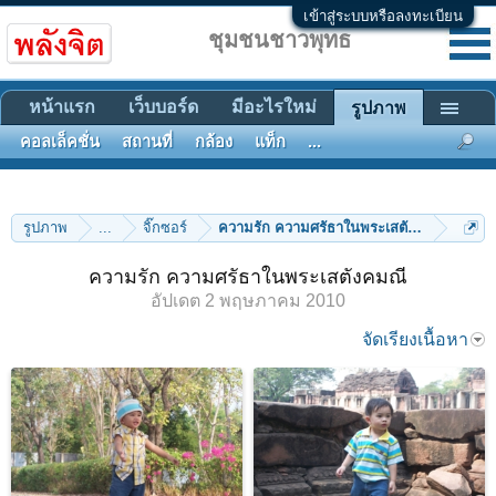
เข้าสู่ระบบหรือลงทะเบียน
ชุมชนชาวพุทธ
หน้าแรก
เว็บบอร์ด
มีอะไรใหม่
รูปภาพ
คอลเล็คชั่น
สถานที่
กล้อง
แท็ก
...
รูปภาพ
...
จิ๊กซอร์
ความรัก ความศรัธาในพระเสตังคมณี
ความรัก ความศรัธาในพระเสตังคมณี
อัปเดต
2 พฤษภาคม 2010
จัดเรียงเนื้อหา