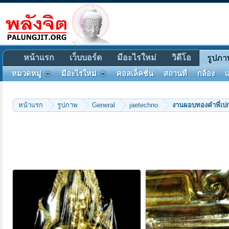
หน้าแรก
เว็บบอร์ด
มีอะไรใหม่
วิดีโอ
รูปภา
หมวดหมู่
มีอะไรใหม่
คอลเล็คชั่น
สถานที่
กล้อง
แ
หน้าแรก
รูปภาพ
General
jaetechno
งานผอบทองคำพี่เป