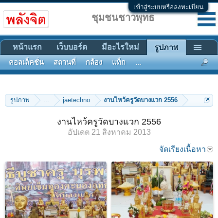
เข้าสู่ระบบหรือลงทะเบียน
ชุมชนชาวพุทธ
หน้าแรก
เว็บบอร์ด
มีอะไรใหม่
รูปภาพ
คอลเล็คชั่น
สถานที่
กล้อง
แท็ก
...
รูปภาพ
...
jaetechno
งานไหว้ครูวัดบางแวก 2556
งานไหว้ครูวัดบางแวก 2556
อัปเดต
21 สิงหาคม 2013
จัดเรียงเนื้อหา