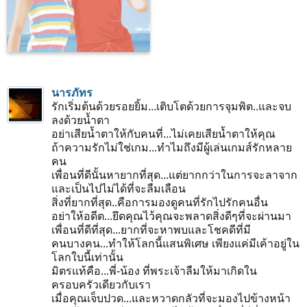
นารภัทร
รักเริ่มต้นด้วยรอยยิ้ม...เติบโตด้วยการจุมพิต..และจบ
ลงด้วยน้ำตา
อย่าเสียน้ำตาให้กับคนที่...ไม่เคยเสียน้ำตาให้คุณ
ถ้าความรักไม่ใช่เกม...ทำไมถึงมีผู้เล่นเกมส์รักหลาย
คน
เพื่อนที่ดีนั้นหายากที่สุด...แต่ยากกว่าในการจะลาจาก
และเป็นไปไม่ได้ที่จะลืมเลือน
สิ่งที่ยากที่สุด..คือการมองดูคนที่รักไปรักคนอื่น
อย่าให้อดีต...ยึดคุณไว้คุณจะพลาดสิ่งดีๆที่จะผ่านมา
เพื่อนที่ดีที่สุด...ยากที่จะหาพบและโชคดีที่มี
คนบางคน...ทำให้โลกนี้แสนพิเศษ เพียงแค่มีเค้าอยู่ใน
โลกใบนี้เท่านั้น
มิตรแท้คือ...พี่-น้อง ที่พระเจ้าลืมให้มาเกิดใน
ครอบครัวเดียวกับเรา
เมื่อคุณเจ็บปวด...และหวาดกลัวที่จะมองไปข้างหน้า