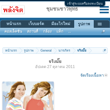
เข้าสู่ระบบหรือลงทะเบียน
ชุมชนชาวพุทธ
หน้าแรก
เว็บบอร์ด
มีอะไรใหม่
รูปภาพ
คอลเล็คชั่น
สถานที่
กล้อง
แท็ก
...
หน้าแรก
รูปภาพ
General
นารภัทร
จริงมั๊ย
จริงมั๊ย
อัปเดต
27 ตุลาคม 2011
จัดเรียงเนื้อหา