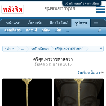
เข้าสู่ระบบหรือลงทะเบียน
ชุมชนชาวพุทธ
หน้าแรก
เว็บบอร์ด
มีอะไรใหม่
รูปภาพ
คอลเล็คชั่น
สถานที่
กล้อง
แท็ก
...
รูปภาพ
...
IceTheCrown
ตรีศูลเทวราชศาสตรา
ตรีศูลเทวราชศาสตรา
อัปเดต
5 เมษายน 2016
จัดเรียงเนื้อหา